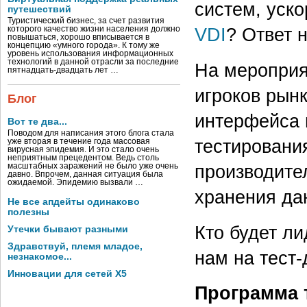
систем, уск
путешествий
Туристический бизнес, за счет развития
VDI
? Ответ 
которого качество жизни населения должно
повышаться, хорошо вписывается в
концепцию «умного города». К тому же
уровень использования информационных
технологий в данной отрасли за последние
На мероприя
пятнадцать-двадцать лет …
игроков рын
Блог
интерфейса 
Вот те два...
Поводом для написания этого блога стала
тестирования
уже вторая в течение года массовая
вирусная эпидемия. И это стало очень
неприятным прецедентом. Ведь столь
производите
масштабных заражений не было уже очень
давно. Впрочем, данная ситуация была
ожидаемой. Эпидемию вызвали …
хранения да
Не все апдейты одинаково
полезны
Кто будет л
Утечки бывают разными
Здравствуй, племя младое,
нам на тест-
незнакомое...
Инновации для сетей X5
Программа 