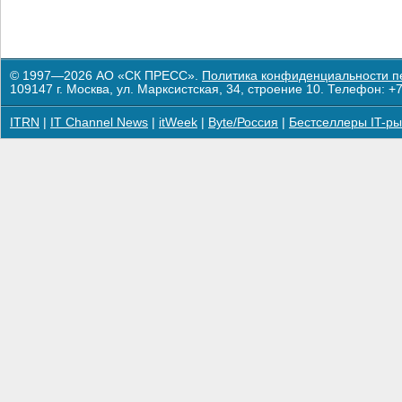
© 1997—2026 АО «СК ПРЕСС».
Политика конфиденциальности п
109147 г. Москва, ул. Марксистская, 34, строение 10. Телефон: +7
ITRN
|
IT Channel News
|
itWeek
|
Byte/Россия
|
Бестселлеры IT-ры