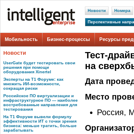
Новости
Номера
Перспективные напр
Мобильность
Бизнес-процессы
Ресурсы пред
Новости
Тест-драй
UserGate будет тестировать свои
на сверхб
решения при помощи
оборудования Xinertel
Дата прове
Эксперты на Т1 Форуме: как
множить ИИ-возможности,
сокращая риски
Место пров
Российское ПО виртуализации и
инфраструктурное ПО — наиболее
востребованные направления для
тестирования
Россия, М
На Т1 Форуме вывели формулу
эффективности ИТ с точки зрения
Организато
бизнеса: меньше тратить, больше
зарабатывать