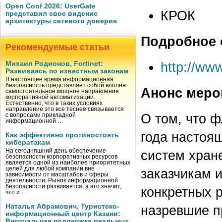
Open Conf 2026: UserGate
КРОК
представил свое видение
архитектуры сетевого доверия
Подробное 
Рекомендуемые статьи
http://www
Михаил Родионов, Fortinet:
Развиваясь по известным законам
В настоящее время информационная
безопасность представляет собой вполне
Анонс меро
самостоятельное мощное направление
корпоративной автоматизации.
Естественно, что в таких условиях
направление это все теснее связывается
О том, что 
с вопросами прикладной
информационной …
года настоя
Как эффективно противостоять
кибератакам
На сегодняшний день обеспечение
систем хран
безопасности корпоративных ресурсов
является одной из наиболее приоритетных
целей для любой компании вне
заказчикам 
зависимости от масштабов и сферы
деятельности. Рынок информационной
безопасности развивается, а это значит,
конкретных 
что и …
Наталья Абрамович, Туристско-
назревшие п
информационный центр Казани:
Виртуальная поддержка реальных