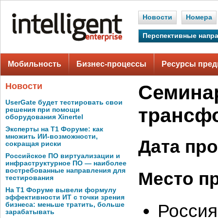
Новости
Номера
Перспективные напр
Мобильность
Бизнес-процессы
Ресурсы пред
Новости
Семинар
UserGate будет тестировать свои
трансф
решения при помощи
оборудования Xinertel
Эксперты на Т1 Форуме: как
множить ИИ-возможности,
Дата пр
сокращая риски
Российское ПО виртуализации и
инфраструктурное ПО — наиболее
востребованные направления для
Место п
тестирования
На Т1 Форуме вывели формулу
эффективности ИТ с точки зрения
Россия
бизнеса: меньше тратить, больше
зарабатывать