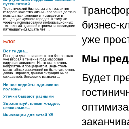
путешествий
Трансфор
Туристический бизнес, за счет развития
которого качество жизни населения должно
повышаться, хорошо вписывается в
концепцию «умного города». К тому же
бизнес-к
уровень использования информационных
технологий в данной отрасли за последние
пятнадцать-двадцать лет …
уже прос
Блог
Вот те два...
Мы пред
Поводом для написания этого блога стала
уже вторая в течение года массовая
вирусная эпидемия. И это стало очень
неприятным прецедентом. Ведь столь
масштабных заражений не было уже очень
давно. Впрочем, данная ситуация была
Будет пр
ожидаемой. Эпидемию вызвали …
Не все апдейты одинаково
гостинич
полезны
Утечки бывают разными
оптимиза
Здравствуй, племя младое,
незнакомое...
Инновации для сетей X5
заканчив