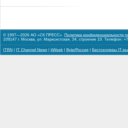
© 1997—2026 АО «СК ПРЕСС».
Политика конфиденциальности п
109147 г. Москва, ул. Марксистская, 34, строение 10. Телефон: +7
ITRN
|
IT Channel News
|
itWeek
|
Byte/Россия
|
Бестселлеры IT-ры