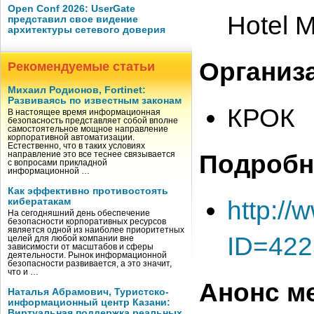
Open Conf 2026: UserGate
Hotel 
представил свое видение
архитектуры сетевого доверия
Организ
Рекомендуемые статьи
Михаил Родионов, Fortinet:
Развиваясь по известным законам
КРОК
В настоящее время информационная
безопасность представляет собой вполне
самостоятельное мощное направление
корпоративной автоматизации.
Естественно, что в таких условиях
Подробн
направление это все теснее связывается
с вопросами прикладной
информационной …
Как эффективно противостоять
http://
кибератакам
На сегодняшний день обеспечение
безопасности корпоративных ресурсов
является одной из наиболее приоритетных
ID=422
целей для любой компании вне
зависимости от масштабов и сферы
деятельности. Рынок информационной
безопасности развивается, а это значит,
что и …
Анонс м
Наталья Абрамович, Туристско-
информационный центр Казани:
Виртуальная поддержка реальных