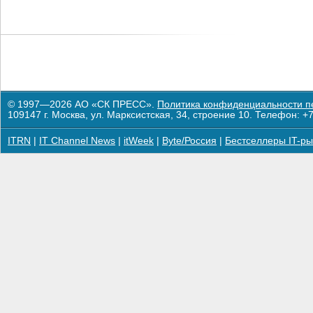
© 1997—2026 АО «СК ПРЕСС».
Политика конфиденциальности п
109147 г. Москва, ул. Марксистская, 34, строение 10. Телефон: +7
ITRN
|
IT Channel News
|
itWeek
|
Byte/Россия
|
Бестселлеры IT-ры