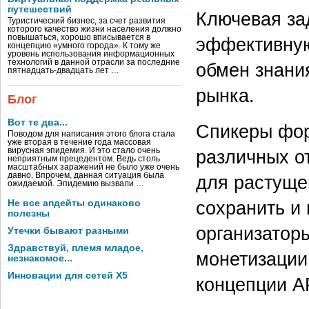
путешествий
Ключевая за
Туристический бизнес, за счет развития
которого качество жизни населения должно
повышаться, хорошо вписывается в
эффективную
концепцию «умного города». К тому же
уровень использования информационных
технологий в данной отрасли за последние
обмен знани
пятнадцать-двадцать лет …
рынка.
Блог
Вот те два...
Спикеры фор
Поводом для написания этого блога стала
уже вторая в течение года массовая
вирусная эпидемия. И это стало очень
различных о
неприятным прецедентом. Ведь столь
масштабных заражений не было уже очень
давно. Впрочем, данная ситуация была
для растущег
ожидаемой. Эпидемию вызвали …
сохранить и
Не все апдейты одинаково
полезны
организатор
Утечки бывают разными
Здравствуй, племя младое,
монетизации,
незнакомое...
Инновации для сетей X5
концепции A