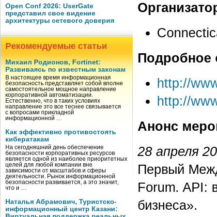
Организато
Open Conf 2026: UserGate
представил свое видение
архитектуры сетевого доверия
Connectic
Рекомендуемые статьи
Подробное 
Михаил Родионов, Fortinet:
Развиваясь по известным законам
В настоящее время информационная
http://ww
безопасность представляет собой вполне
самостоятельное мощное направление
корпоративной автоматизации.
http://www
Естественно, что в таких условиях
направление это все теснее связывается
с вопросами прикладной
информационной …
Анонс меро
Как эффективно противостоять
кибератакам
28 апреля 2
На сегодняшний день обеспечение
безопасности корпоративных ресурсов
является одной из наиболее приоритетных
целей для любой компании вне
Первый Межд
зависимости от масштабов и сферы
деятельности. Рынок информационной
безопасности развивается, а это значит,
Forum. API:
что и …
бизнеса».
Наталья Абрамович, Туристско-
информационный центр Казани:
Виртуальная поддержка реальных