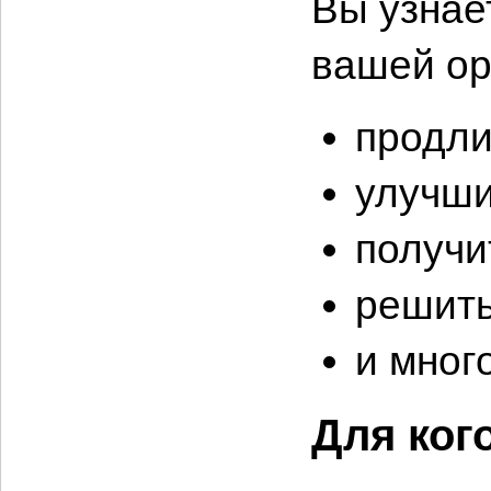
Вы узнае
вашей ор
продли
улучши
получи
решить
и мног
Для ког