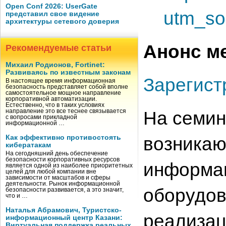
Open Conf 2026: UserGate
utm_so
представил свое видение
архитектуры сетевого доверия
Анонс м
Рекомендуемые статьи
Михаил Родионов, Fortinet:
Развиваясь по известным законам
Зарегист
В настоящее время информационная
безопасность представляет собой вполне
самостоятельное мощное направление
корпоративной автоматизации.
Естественно, что в таких условиях
На семин
направление это все теснее связывается
с вопросами прикладной
информационной …
возникаю
Как эффективно противостоять
кибератакам
На сегодняшний день обеспечение
безопасности корпоративных ресурсов
информац
является одной из наиболее приоритетных
целей для любой компании вне
зависимости от масштабов и сферы
деятельности. Рынок информационной
оборудов
безопасности развивается, а это значит,
что и …
Наталья Абрамович, Туристско-
реализац
информационный центр Казани:
Виртуальная поддержка реальных