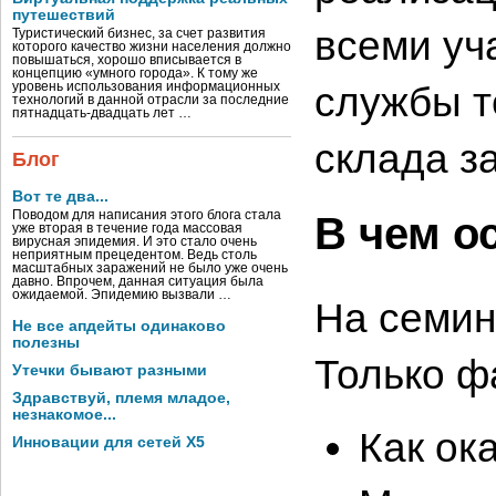
путешествий
всеми уч
Туристический бизнес, за счет развития
которого качество жизни населения должно
повышаться, хорошо вписывается в
концепцию «умного города». К тому же
службы т
уровень использования информационных
технологий в данной отрасли за последние
пятнадцать-двадцать лет …
склада з
Блог
Вот те два...
Поводом для написания этого блога стала
В чем о
уже вторая в течение года массовая
вирусная эпидемия. И это стало очень
неприятным прецедентом. Ведь столь
масштабных заражений не было уже очень
давно. Впрочем, данная ситуация была
ожидаемой. Эпидемию вызвали …
На семин
Не все апдейты одинаково
полезны
Только ф
Утечки бывают разными
Здравствуй, племя младое,
незнакомое...
Как ок
Инновации для сетей X5