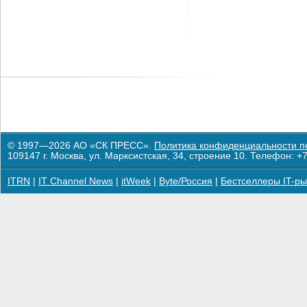
© 1997—2026 АО «СК ПРЕСС».
Политика конфиденциальности п
109147 г. Москва, ул. Марксистская, 34, строение 10. Телефон: +7
ITRN
|
IT Channel News
|
itWeek
|
Byte/Россия
|
Бестселлеры IT-ры