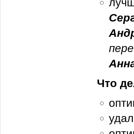
лучш
Сер
Анд
пере
Анн
Что де
опти
удал
опти