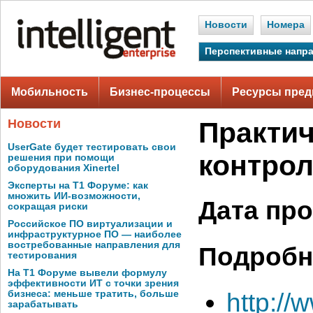
Новости
Номера
Перспективные напр
Мобильность
Бизнес-процессы
Ресурсы пред
Новости
Практич
UserGate будет тестировать свои
контрол
решения при помощи
оборудования Xinertel
Эксперты на Т1 Форуме: как
множить ИИ-возможности,
Дата пр
сокращая риски
Российское ПО виртуализации и
инфраструктурное ПО — наиболее
востребованные направления для
Подробн
тестирования
На Т1 Форуме вывели формулу
эффективности ИТ с точки зрения
http://
бизнеса: меньше тратить, больше
зарабатывать