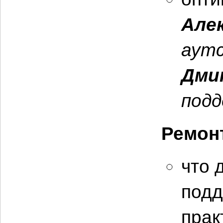
Але
аутс
Дми
подд
Ремон
что 
подд
прак