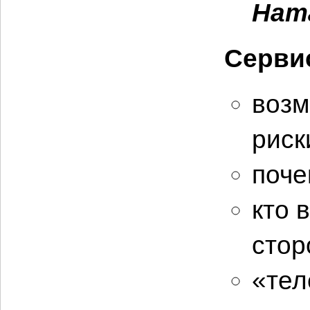
Нат
Серви
возм
риск
поче
кто 
стор
«тел