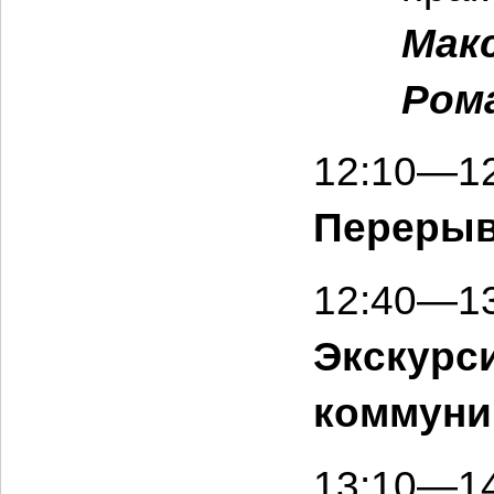
Мак
Ром
12:10—12
Переры
12:40—13
Экскурс
коммуни
13:10—14