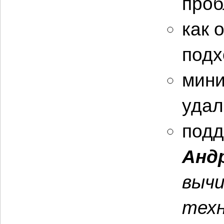
проб
как 
подх
мини
удал
подд
Анд
вычи
техн