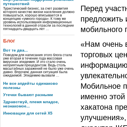
путешествий
Перед участ
Туристический бизнес, за счет развития
которого качество жизни населения должно
повышаться, хорошо вписывается в
предложить 
концепцию «умного города». К тому же
уровень использования информационных
технологий в данной отрасли за последние
мобильного 
пятнадцать-двадцать лет …
Блог
«Нам очень 
Вот те два...
торговых це
Поводом для написания этого блога стала
уже вторая в течение года массовая
вирусная эпидемия. И это стало очень
информацию 
неприятным прецедентом. Ведь столь
масштабных заражений не было уже очень
давно. Впрочем, данная ситуация была
увлекательн
ожидаемой. Эпидемию вызвали …
Не все апдейты одинаково
Мобильное 
полезны
именно этой
Утечки бывают разными
Здравствуй, племя младое,
хакатона пр
незнакомое...
Инновации для сетей X5
улучшения»,