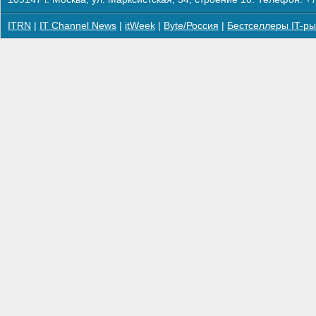
ITRN
|
IT Channel News
|
itWeek
|
Byte/Россия
|
Бестселлеры IT-ры