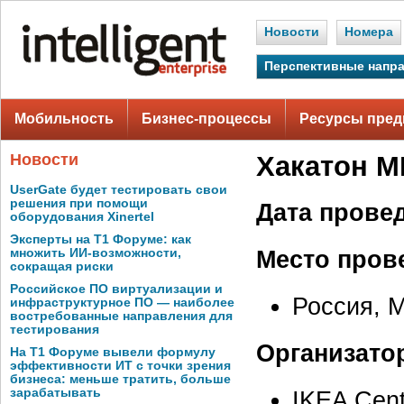
Новости
Номера
Перспективные напр
Мобильность
Бизнес-процессы
Ресурсы пред
Новости
Хакатон M
UserGate будет тестировать свои
решения при помощи
Дата прове
оборудования Xinertel
Эксперты на Т1 Форуме: как
Место пров
множить ИИ-возможности,
сокращая риски
Российское ПО виртуализации и
Россия, М
инфраструктурное ПО — наиболее
востребованные направления для
тестирования
Организато
На Т1 Форуме вывели формулу
эффективности ИТ с точки зрения
бизнеса: меньше тратить, больше
зарабатывать
IKEA Cent