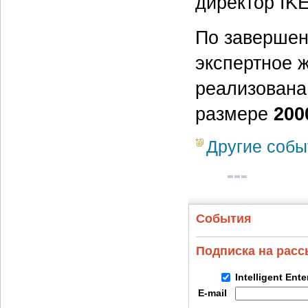
директор IKE
По завершен
экспертное 
реализована
размере
200
Другие собы
События
Подписка на рас
Intelligent Ent
E-mail