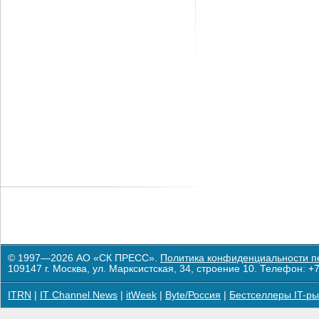
© 1997—2026 АО «СК ПРЕСС».
Политика конфиденциальности п
109147 г. Москва, ул. Марксистская, 34, строение 10. Телефон: +7
ITRN
|
IT Channel News
|
itWeek
|
Byte/Россия
|
Бестселлеры IT-ры