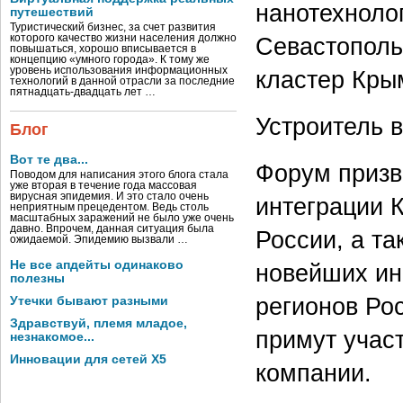
нанотехноло
путешествий
Туристический бизнес, за счет развития
которого качество жизни населения должно
Севастополь
повышаться, хорошо вписывается в
концепцию «умного города». К тому же
уровень использования информационных
кластер Кры
технологий в данной отрасли за последние
пятнадцать-двадцать лет …
Устроитель 
Блог
Вот те два...
Форум призв
Поводом для написания этого блога стала
уже вторая в течение года массовая
вирусная эпидемия. И это стало очень
интеграции 
неприятным прецедентом. Ведь столь
масштабных заражений не было уже очень
давно. Впрочем, данная ситуация была
России, а т
ожидаемой. Эпидемию вызвали …
Не все апдейты одинаково
новейших ин
полезны
регионов Ро
Утечки бывают разными
Здравствуй, племя младое,
примут участ
незнакомое...
Инновации для сетей X5
компании.