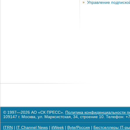
Управление подписко
© 1997—2026 АО «СК ПРЕСС».
Политика конфиденциальности п
109147 г. Москва, ул. Марксистская, 34, строение 10. Телефон: +7
ITRN
|
IT Channel News
|
itWeek
|
Byte/Россия
|
Бестселлеры IT-ры