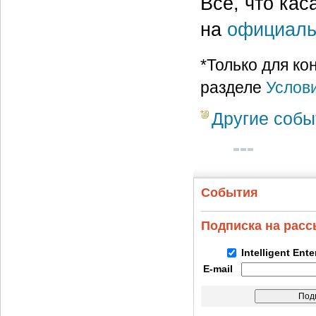
Все, что кас
на
официаль
*Только для к
разделе
Услов
Другие собы
События
Подписка на рас
Intelligent Ent
E-mail