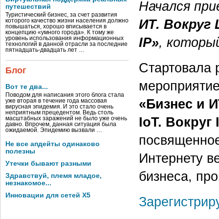
Начался при
путешествий
Туристический бизнес, за счет развития
ИТ. Вокруг 
которого качество жизни населения должно
повышаться, хорошо вписывается в
концепцию «умного города». К тому же
IP»
, которы
уровень использования информационных
технологий в данной отрасли за последние
пятнадцать-двадцать лет …
Стартовала 
Блог
мероприяти
Вот те два...
Поводом для написания этого блога стала
«Бизнес и И
уже вторая в течение года массовая
вирусная эпидемия. И это стало очень
неприятным прецедентом. Ведь столь
IoT. Вокруг 
масштабных заражений не было уже очень
давно. Впрочем, данная ситуация была
ожидаемой. Эпидемию вызвали …
посвященное
Не все апдейты одинаково
полезны
Интернету в
Утечки бывают разными
бизнеса, пр
Здравствуй, племя младое,
незнакомое...
Инновации для сетей X5
Зарегистрир