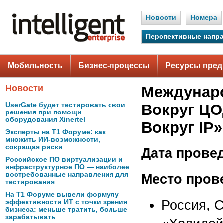
Новости
Номера
Перспективные напр
Мобильность
Бизнес-процессы
Ресурсы пред
Новости
Междунаро
UserGate будет тестировать свои
Вокруг ЦОД
решения при помощи
оборудования Xinertel
Вокруг IP»
Эксперты на Т1 Форуме: как
множить ИИ-возможности,
сокращая риски
Дата прове
Российское ПО виртуализации и
инфраструктурное ПО — наиболее
востребованные направления для
Место пров
тестирования
На Т1 Форуме вывели формулу
Россия, С
эффективности ИТ с точки зрения
бизнеса: меньше тратить, больше
зарабатывать