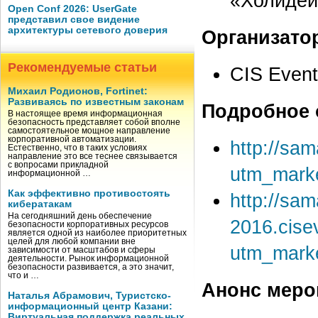
«Холидей
Open Conf 2026: UserGate
представил свое видение
архитектуры сетевого доверия
Организато
Рекомендуемые статьи
CIS Even
Михаил Родионов, Fortinet:
Развиваясь по известным законам
Подробное 
В настоящее время информационная
безопасность представляет собой вполне
самостоятельное мощное направление
корпоративной автоматизации.
http://sa
Естественно, что в таких условиях
направление это все теснее связывается
с вопросами прикладной
utm_mark
информационной …
Как эффективно противостоять
http://sam
кибератакам
На сегодняшний день обеспечение
2016.cise
безопасности корпоративных ресурсов
является одной из наиболее приоритетных
целей для любой компании вне
utm_mark
зависимости от масштабов и сферы
деятельности. Рынок информационной
безопасности развивается, а это значит,
что и …
Анонс меро
Наталья Абрамович, Туристско-
информационный центр Казани:
Виртуальная поддержка реальных