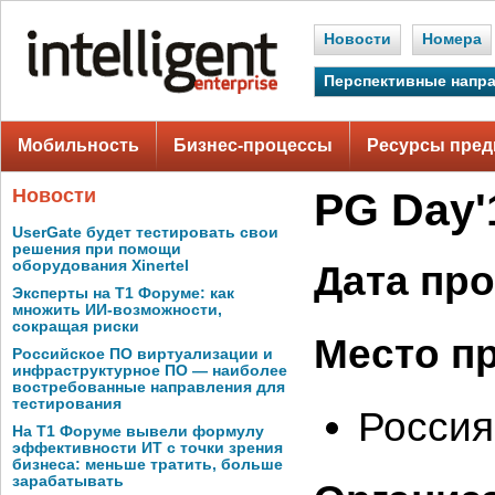
Новости
Номера
Перспективные напр
Мобильность
Бизнес-процессы
Ресурсы пред
Новости
PG Day'
UserGate будет тестировать свои
решения при помощи
оборудования Xinertel
Дата пр
Эксперты на Т1 Форуме: как
множить ИИ-возможности,
сокращая риски
Место п
Российское ПО виртуализации и
инфраструктурное ПО — наиболее
востребованные направления для
тестирования
Россия
На Т1 Форуме вывели формулу
эффективности ИТ с точки зрения
бизнеса: меньше тратить, больше
зарабатывать