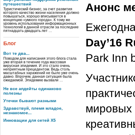
Анонс м
путешествий
Туристический бизнес, за счет развития
которого качество жизни населения должно
повышаться, хорошо вписывается в
концепцию «умного города». К тому же
Ежегодна
уровень использования информационных
технологий в данной отрасли за последние
пятнадцать-двадцать лет …
Day’16 R
Блог
Вот те два...
Park Inn
Поводом для написания этого блога стала
уже вторая в течение года массовая
вирусная эпидемия. И это стало очень
неприятным прецедентом. Ведь столь
масштабных заражений не было уже очень
Участник
давно. Впрочем, данная ситуация была
ожидаемой. Эпидемию вызвали …
Не все апдейты одинаково
практиче
полезны
Утечки бывают разными
мировых 
Здравствуй, племя младое,
незнакомое...
креативн
Инновации для сетей X5