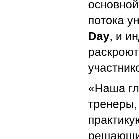
основной
потока у
Day
, и 
раскроют
участник
«Наша гл
тренеры,
практику
решающие