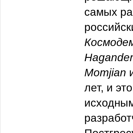
самых ра
российск
Космодем
Hagander
Momjian
и
лет, и э
исходным
разработ