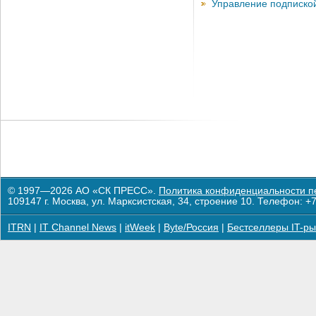
Управление подписко
© 1997—2026 АО «СК ПРЕСС».
Политика конфиденциальности п
109147 г. Москва, ул. Марксистская, 34, строение 10. Телефон: +7
ITRN
|
IT Channel News
|
itWeek
|
Byte/Россия
|
Бестселлеры IT-ры