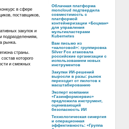
Облачная платформа
конкурс в сфере
moncloud подтвердила
щиков, поставщиков,
совместимость с
платформой
контейнеризации «Боцман»
для управления
ативных закупок и
мультикластерами
м подразделениям,
Kubernetes
а рынка.
Вам письмо из
«налоговой»: группировка
егиона страны.
Silver Fox атаковала
российские организации с
 состав которого
использованием новых
ости и смежных
инструментов
Закупки ИИ-решений
выросли в разы: рынок
переходит от пилотов к
масштабированию
Эксперт компании
«Газинформсервис»
предложила инструмент,
оценивающий
безопасность ИИ
Технологическая синергия
и операционная
эффективность: «Группа