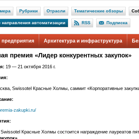
мера
Рубрики
Отрасли
Тематические обзоры
Со
 направления автоматизации
RSS
Подписка
 предприятия
Архитектура и инфраструктура
Бе
ая премия «Лидер конкурентных закупок»
я:
19 — 21 октября 2016 г.
ия:
сква, Swissotel Красные Холмы, саммит «Корпоративные закупк
сание:
premia-zakupki.ru/
ятия:
 Swissotel Красные Холмы состоится награждение лауреатов пя
акупок»
.