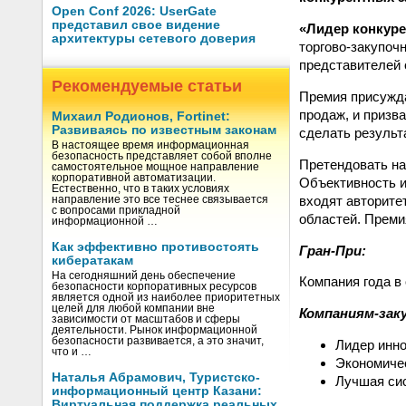
Open Conf 2026: UserGate
представил свое видение
«Лидер конкуре
архитектуры сетевого доверия
торгово-закупоч
представителей 
Рекомендуемые статьи
Премия присужда
продаж, и призв
Михаил Родионов, Fortinet:
Развиваясь по известным законам
сделать результ
В настоящее время информационная
безопасность представляет собой вполне
Претендовать на
самостоятельное мощное направление
корпоративной автоматизации.
Объективность и
Естественно, что в таких условиях
входят авторите
направление это все теснее связывается
с вопросами прикладной
областей. Преми
информационной …
Как эффективно противостоять
Гран-При:
кибератакам
На сегодняшний день обеспечение
Компания года в
безопасности корпоративных ресурсов
является одной из наиболее приоритетных
целей для любой компании вне
Компаниям-зак
зависимости от масштабов и сферы
деятельности. Рынок информационной
безопасности развивается, а это значит,
Лидер инно
что и …
Экономиче
Наталья Абрамович, Туристско-
Лучшая си
информационный центр Казани:
Виртуальная поддержка реальных