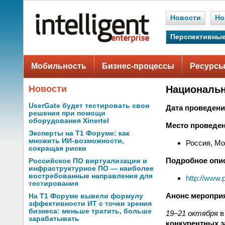
Новости
Но
Перспективные
Мобильность
Бизнес-процессы
Ресурсы
Новости
Национальн
UserGate будет тестировать свои
Дата проведени
решения при помощи
оборудования Xinertel
Место проведен
Эксперты на Т1 Форуме: как
множить ИИ-возможности,
Россия, Мо
сокращая риски
Подробное опи
Российское ПО виртуализации и
инфраструктурное ПО — наиболее
востребованные направления для
http://www.
тестирования
Анонс меропри
На Т1 Форуме вывели формулу
эффективности ИТ с точки зрения
бизнеса: меньше тратить, больше
19–21 октября
в
зарабатывать
конкурентных з