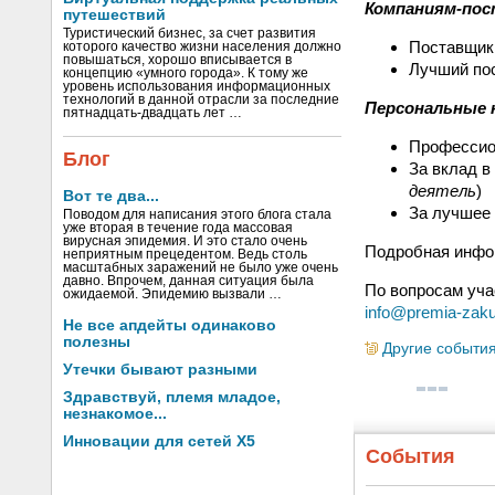
Компаниям-пос
путешествий
Туристический бизнес, за счет развития
Поставщик
которого качество жизни населения должно
повышаться, хорошо вписывается в
Лучший пос
концепцию «умного города». К тому же
уровень использования информационных
технологий в данной отрасли за последние
Персональные 
пятнадцать-двадцать лет …
Профессион
Блог
За вклад в
деятель
)
Вот те два...
За лучшее 
Поводом для написания этого блога стала
уже вторая в течение года массовая
вирусная эпидемия. И это стало очень
Подробная инфо
неприятным прецедентом. Ведь столь
масштабных заражений не было уже очень
давно. Впрочем, данная ситуация была
По вопросам уча
ожидаемой. Эпидемию вызвали …
info@premia-zaku
Не все апдейты одинаково
полезны
Другие событи
Утечки бывают разными
Здравствуй, племя младое,
незнакомое...
Инновации для сетей X5
События