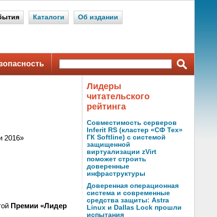
бытия
Каталоги
Об издании
зопасность
Лидеры
читательского
рейтинга
Совместимость серверов
Inferit RS (кластер «СФ Тех»
и 2016»
ГК Softline) с системой
защищенной
виртуализации zVirt
поможет строить
доверенные
инфраструктуры
Доверенная операционная
система и современные
средства защиты: Astra
той
Премии «Лидер
Linux и Dallas Lock прошли
испытания