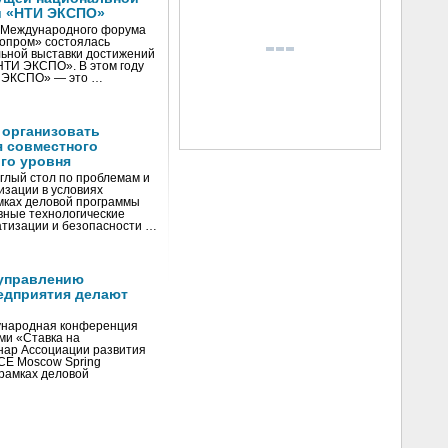
и «НТИ ЭКСПО»
V Международного форума
нопром» состоялась
ьной выставки достижений
«НТИ ЭКСПО». В этом году
И ЭКСПО» — это …
 организовать
я совместного
го уровня
глый стол по проблемам и
зации в условиях
мках деловой программы
вные технологические
тизации и безопасности …
управлению
едприятия делают
ународная конференция
ми «Ставка на
инар Ассоциации развития
CE Moscow Spring
рамках деловой