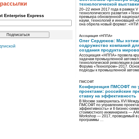
 рассылки
технологической выставк
20–22 июня 2017 года в рамках 
технологического развития «Тех
ent Enterprise Express
премьера обновленной национал
науки, технологий и инноваций 
она обрела новый формат: «НТ
Ассоциация «НППА»
Олег Сердюков: Мы хотим
содружество компаний дл
дпиской
создания продукта мирово
Ассоциация «НППА» провела кру
задачам промышленной автомати
технологической революции в ра
Форума «Технопром»-2017. Осно
подходы к промышленной автома
ПМСОФТ
Конференция ПМСОФТ по 
проектами: российские пр
ставку на эффективность
В Москве завершилась XVI Межд
ПМСОФТ по управлению проекта
эффективность» и II бизнес-сем
стоимостного инжиниринга — AA
Workshop — 2017, проводимый в 
программы …