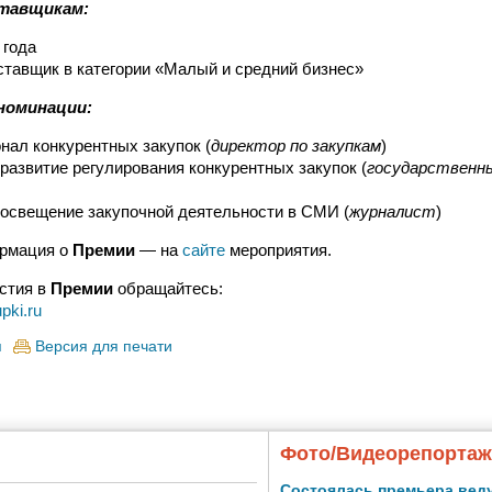
тавщикам:
 года
тавщик в категории «Малый и средний бизнес»
номинации:
ал конкурентных закупок (
директор по закупкам
)
 развитие регулирования конкурентных закупок (
государственн
освещение закупочной деятельности в СМИ (
журналист
)
рмация о
Премии
— на
сайте
мероприятия.
стия в
Премии
обращайтесь:
pki.ru
я
Версия для печати
Фото/Видеорепорта
Состоялась премьера вед