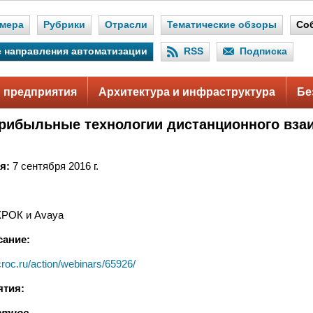
мера
Рубрики
Отрасли
Тематические обзоры
Со
 направления автоматизации
RSS
Подписка
 предприятия
Архитектура и инфраструктура
Бе
рибыльные технологии дистанционного вза
я:
7 сентября 2016 г.
КРОК и Avaya
сание:
croc.ru/action/webinars/65926/
ятия:
атное