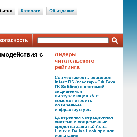
бытия
Каталоги
Об издании
зопасность
имодействия с
Лидеры
читательского
рейтинга
Совместимость серверов
Inferit RS (кластер «СФ Тех»
ГК Softline) с системой
защищенной
виртуализации zVirt
поможет строить
доверенные
инфраструктуры
Доверенная операционная
система и современные
средства защиты: Astra
Linux и Dallas Lock прошли
испытания