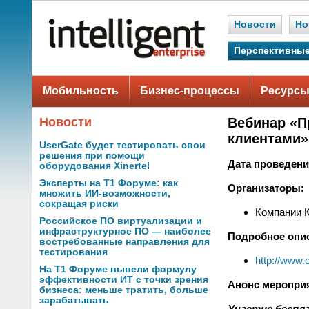
Новости
Но
Перспективные
Мобильность
Бизнес-процессы
Ресурсы
Новости
Вебинар «П
клиентами»
UserGate будет тестировать свои
решения при помощи
Дата проведени
оборудования Xinertel
Эксперты на Т1 Форуме: как
Организаторы:
множить ИИ-возможности,
сокращая риски
Компании 
Российское ПО виртуализации и
инфраструктурное ПО — наиболее
Подробное опи
востребованные направления для
тестирования
http://www.
На Т1 Форуме вывели формулу
эффективности ИТ с точки зрения
Анонс меропри
бизнеса: меньше тратить, больше
зарабатывать
Участие беспл