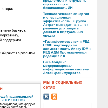
предложила инструмент,
оценивающий
безопасность ИИ
потери;
Технологическая синергия
и операционная
эффективность: «Группа
Астра» выводит на рынок
решение для защиты
звитию бизнеса,
данных в виртуальных
маркетингу,
средах
ой поддержки
«Газинформсервис» и РЕД
СОФТ подтвердили
совместимость Ankey IDM и
РЕД АДМ Промышленная
тной работы в реальном
редакция 2.0
БФТ-Холдинг
модернизировал
информационную систему
Алтайкрайимущества
Мы в социальных
сетях
жи
ущей национальной
и «НТИ ЭКСПО»
V Международного форума
нопром» состоялась