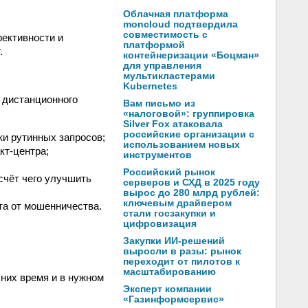
Облачная платформа
moncloud подтвердила
совместимость с
ективности и
платформой
.
контейнеризации «Боцман»
для управления
мультикластерами
Kubernetes
 дистанционного
Вам письмо из
«налоговой»: группировка
Silver Fox атаковала
российские организации с
и рутинных запросов;
использованием новых
кт-центра;
инструментов
Российский рынок
счёт чего улучшить
серверов и СХД в 2025 году
вырос до 280 млрд рублей:
ключевым драйвером
та от мошенничества.
стали госзакупки и
цифровизация
Закупки ИИ-решений
выросли в разы: рынок
переходит от пилотов к
масштабированию
них время и в нужном
Эксперт компании
«Газинформсервис»