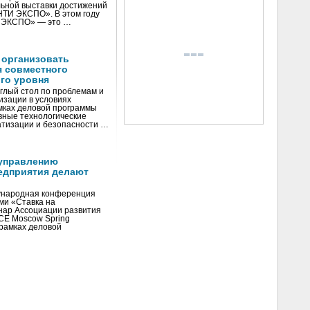
ьной выставки достижений
«НТИ ЭКСПО». В этом году
И ЭКСПО» — это …
 организовать
я совместного
го уровня
глый стол по проблемам и
зации в условиях
мках деловой программы
вные технологические
тизации и безопасности …
управлению
едприятия делают
ународная конференция
ми «Ставка на
инар Ассоциации развития
CE Moscow Spring
рамках деловой