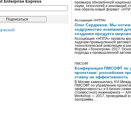
ent Enterprise Express
премьера обновленной национал
науки, технологий и инноваций 
она обрела новый формат: «НТ
Ассоциация «НППА»
Олег Сердюков: Мы хотим
содружество компаний дл
дпиской
создания продукта мирово
Ассоциация «НППА» провела кру
задачам промышленной автомати
технологической революции в ра
Форума «Технопром»-2017. Осно
подходы к промышленной автома
ПМСОФТ
Конференция ПМСОФТ по 
проектами: российские пр
ставку на эффективность
В Москве завершилась XVI Межд
ПМСОФТ по управлению проекта
эффективность» и II бизнес-сем
стоимостного инжиниринга — AA
Workshop — 2017, проводимый в 
программы …