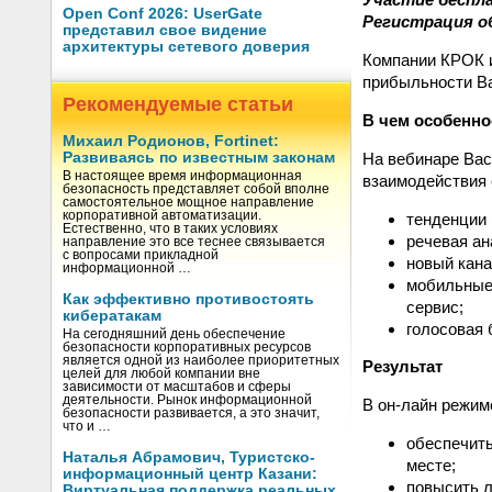
Open Conf 2026: UserGate
Регистрация о
представил свое видение
архитектуры сетевого доверия
Компании КРОК 
прибыльности Ва
Рекомендуемые статьи
В чем особенно
Михаил Родионов, Fortinet:
На вебинаре Вас
Развиваясь по известным законам
В настоящее время информационная
взаимодействия 
безопасность представляет собой вполне
самостоятельное мощное направление
корпоративной автоматизации.
тенденции 
Естественно, что в таких условиях
речевая ан
направление это все теснее связывается
с вопросами прикладной
новый кана
информационной …
мобильные 
Как эффективно противостоять
сервис;
кибератакам
голосовая 
На сегодняшний день обеспечение
безопасности корпоративных ресурсов
является одной из наиболее приоритетных
Результат
целей для любой компании вне
зависимости от масштабов и сферы
деятельности. Рынок информационной
В он-лайн режиме
безопасности развивается, а это значит,
что и …
обеспечить
Наталья Абрамович, Туристско-
месте;
информационный центр Казани:
повысить л
Виртуальная поддержка реальных