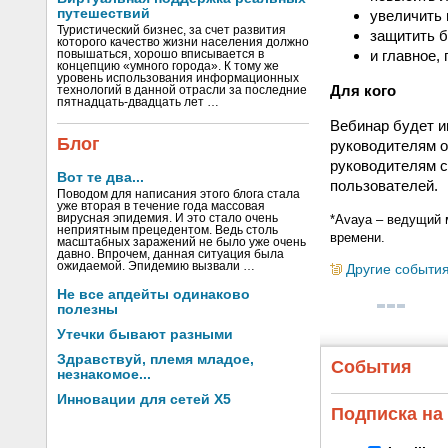
путешествий
увеличить 
Туристический бизнес, за счет развития
защитить б
которого качество жизни населения должно
и главное,
повышаться, хорошо вписывается в
концепцию «умного города». К тому же
уровень использования информационных
Для кого
технологий в данной отрасли за последние
пятнадцать-двадцать лет …
Вебинар будет и
Блог
руководителям о
руководителям с
Вот те два...
пользователей.
Поводом для написания этого блога стала
уже вторая в течение года массовая
вирусная эпидемия. И это стало очень
*Avaya – ведущий 
неприятным прецедентом. Ведь столь
времени.
масштабных заражений не было уже очень
давно. Впрочем, данная ситуация была
ожидаемой. Эпидемию вызвали …
Другие событи
Не все апдейты одинаково
полезны
Утечки бывают разными
Здравствуй, племя младое,
События
незнакомое...
Инновации для сетей X5
Подписка на