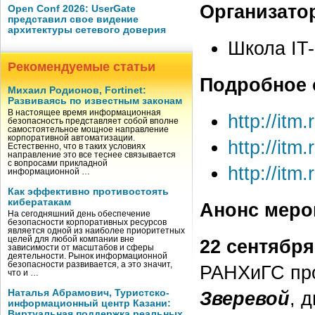
Организато
Open Conf 2026: UserGate
представил свое видение
архитектуры сетевого доверия
Школа IT
Рекомендуемые статьи
Подробное 
Михаил Родионов, Fortinet:
Развиваясь по известным законам
В настоящее время информационная
http://itm
безопасность представляет собой вполне
самостоятельное мощное направление
корпоративной автоматизации.
http://itm
Естественно, что в таких условиях
направление это все теснее связывается
с вопросами прикладной
http://itm
информационной …
Как эффективно противостоять
кибератакам
Анонс меро
На сегодняшний день обеспечение
безопасности корпоративных ресурсов
является одной из наиболее приоритетных
целей для любой компании вне
22 сентября
зависимости от масштабов и сферы
деятельности. Рынок информационной
безопасности развивается, а это значит,
РАНХиГС про
что и …
Наталья Абрамович, Туристско-
Зверевой
, 
информационный центр Казани:
Виртуальная поддержка реальных