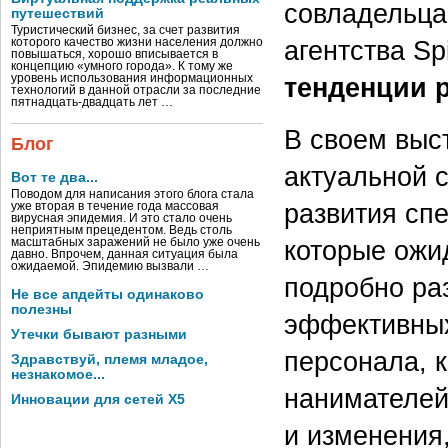
совладельца
путешествий
Туристический бизнес, за счет развития
агентства Sp
которого качество жизни населения должно
повышаться, хорошо вписывается в
концепцию «умного города». К тому же
уровень использования информационных
тенденции 
технологий в данной отрасли за последние
пятнадцать-двадцать лет …
В своем выс
Блог
актуальной с
Вот те два...
Поводом для написания этого блога стала
развития спе
уже вторая в течение года массовая
вирусная эпидемия. И это стало очень
неприятным прецедентом. Ведь столь
которые ожи
масштабных заражений не было уже очень
давно. Впрочем, данная ситуация была
ожидаемой. Эпидемию вызвали …
подробно ра
Не все апдейты одинаково
полезны
эффективных 
Утечки бывают разными
персонала, 
Здравствуй, племя младое,
незнакомое...
нанимателей
Инновации для сетей X5
и изменения