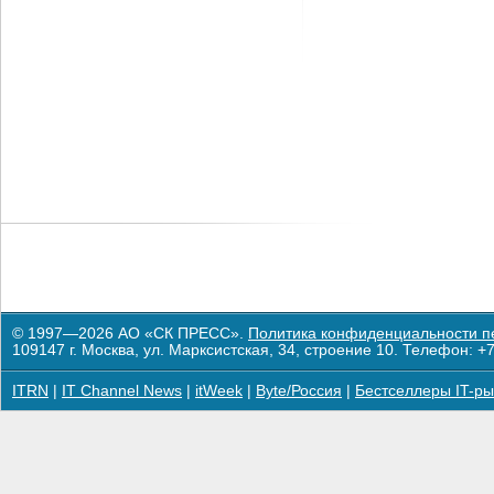
© 1997—2026 АО «СК ПРЕСС».
Политика конфиденциальности п
109147 г. Москва, ул. Марксистская, 34, строение 10. Телефон: +7
ITRN
|
IT Channel News
|
itWeek
|
Byte/Россия
|
Бестселлеры IT-ры