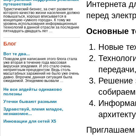
Интернета д
путешествий
Туристический бизнес, за счет развития
перед элект
которого качество жизни населения должно
повышаться, хорошо вписывается в
концепцию «умного города». К тому же
уровень использования информационных
технологий в данной отрасли за последние
Основные т
пятнадцать-двадцать лет …
Блог
Новые те
Вот те два...
Технологи
Поводом для написания этого блога стала
уже вторая в течение года массовая
вирусная эпидемия. И это стало очень
передачи
неприятным прецедентом. Ведь столь
масштабных заражений не было уже очень
давно. Впрочем, данная ситуация была
Решение 
ожидаемой. Эпидемию вызвали …
Не все апдейты одинаково
собираем
полезны
Информац
Утечки бывают разными
Здравствуй, племя младое,
архитекту
незнакомое...
Инновации для сетей X5
Приглашаем 