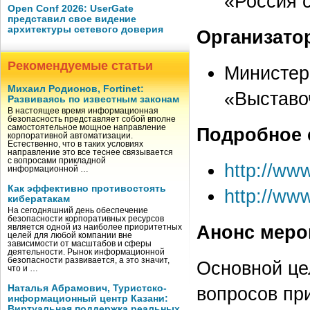
«Россия 
Open Conf 2026: UserGate
представил свое видение
архитектуры сетевого доверия
Организато
Рекомендуемые статьи
Министер
Михаил Родионов, Fortinet:
«Выставо
Развиваясь по известным законам
В настоящее время информационная
безопасность представляет собой вполне
самостоятельное мощное направление
Подробное 
корпоративной автоматизации.
Естественно, что в таких условиях
направление это все теснее связывается
с вопросами прикладной
http://www
информационной …
Как эффективно противостоять
http://www
кибератакам
На сегодняшний день обеспечение
безопасности корпоративных ресурсов
Анонс меро
является одной из наиболее приоритетных
целей для любой компании вне
зависимости от масштабов и сферы
деятельности. Рынок информационной
безопасности развивается, а это значит,
Основной це
что и …
Наталья Абрамович, Туристско-
вопросов пр
информационный центр Казани:
Виртуальная поддержка реальных