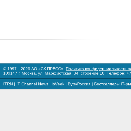
© 1997—2026 АО «СК ПРЕСС».
Политика конфиденциальности п
109147 г. Москва, ул. Марксистская, 34, строение 10. Телефон: +7
ITRN
|
IT Channel News
|
itWeek
|
Byte/Россия
|
Бестселлеры IT-ры