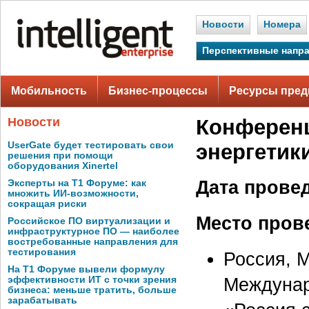
Новости
Номера
Перспективные напр
Мобильность
Бизнес-процессы
Ресурсы пред
Новости
Конференц
UserGate будет тестировать свои
энергетик
решения при помощи
оборудования Xinertel
Дата прове
Эксперты на Т1 Форуме: как
множить ИИ-возможности,
сокращая риски
Место пров
Российское ПО виртуализации и
инфраструктурное ПО — наиболее
востребованные направления для
тестирования
Россия, М
На Т1 Форуме вывели формулу
Междунар
эффективности ИТ с точки зрения
бизнеса: меньше тратить, больше
зарабатывать