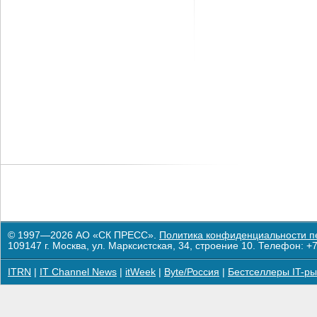
© 1997—2026 АО «СК ПРЕСС».
Политика конфиденциальности п
109147 г. Москва, ул. Марксистская, 34, строение 10. Телефон: +7
ITRN
|
IT Channel News
|
itWeek
|
Byte/Россия
|
Бестселлеры IT-ры