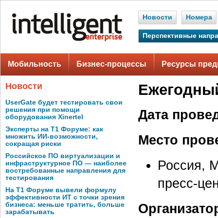
Новости
Номера
Перспективные напр
Мобильность
Бизнес-процессы
Ресурсы пред
Новости
Ежегодный
UserGate будет тестировать свои
решения при помощи
Дата прове
оборудования Xinertel
Эксперты на Т1 Форуме: как
Место пров
множить ИИ-возможности,
сокращая риски
Российское ПО виртуализации и
Россия, 
инфраструктурное ПО — наиболее
востребованные направления для
тестирования
пресс-це
На Т1 Форуме вывели формулу
эффективности ИТ с точки зрения
бизнеса: меньше тратить, больше
Организато
зарабатывать