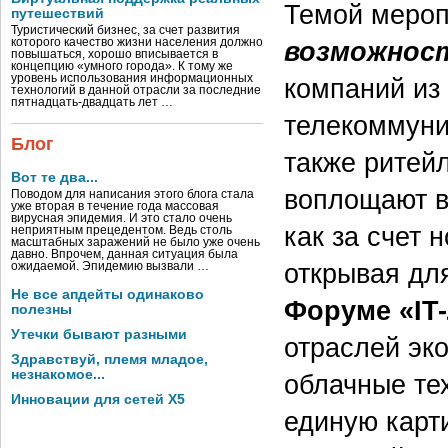
Темой мероп
путешествий
Туристический бизнес, за счет развития
которого качество жизни населения должно
возможност
повышаться, хорошо вписывается в
концепцию «умного города». К тому же
уровень использования информационных
компаний из 
технологий в данной отрасли за последние
пятнадцать-двадцать лет …
телекоммуни
Блог
также ритейл
Вот те два...
воплощают в
Поводом для написания этого блога стала
уже вторая в течение года массовая
вирусная эпидемия. И это стало очень
как за счет 
неприятным прецедентом. Ведь столь
масштабных заражений не было уже очень
давно. Впрочем, данная ситуация была
открывая дл
ожидаемой. Эпидемию вызвали …
Не все апдейты одинаково
Форуме «IT
полезны
Утечки бывают разными
отраслей эко
Здравствуй, племя младое,
незнакомое...
облачные тех
Инновации для сетей X5
единую карт