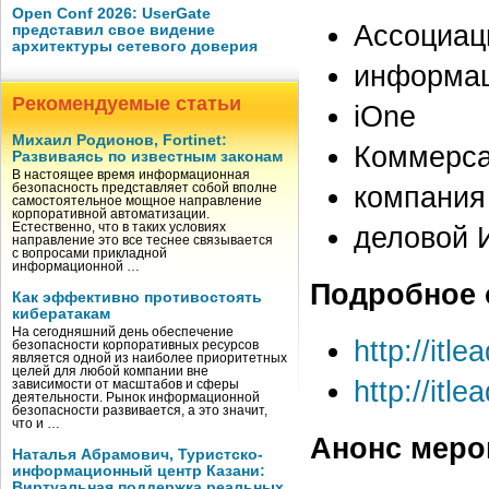
Open Conf 2026: UserGate
Ассоциац
представил свое видение
архитектуры сетевого доверия
информац
Рекомендуемые статьи
iOne
Михаил Родионов, Fortinet:
Коммерса
Развиваясь по известным законам
В настоящее время информационная
компания
безопасность представляет собой вполне
самостоятельное мощное направление
корпоративной автоматизации.
Естественно, что в таких условиях
деловой И
направление это все теснее связывается
с вопросами прикладной
информационной …
Подробное 
Как эффективно противостоять
кибератакам
На сегодняшний день обеспечение
http://itl
безопасности корпоративных ресурсов
является одной из наиболее приоритетных
целей для любой компании вне
http://itle
зависимости от масштабов и сферы
деятельности. Рынок информационной
безопасности развивается, а это значит,
что и …
Анонс меро
Наталья Абрамович, Туристско-
информационный центр Казани:
Виртуальная поддержка реальных