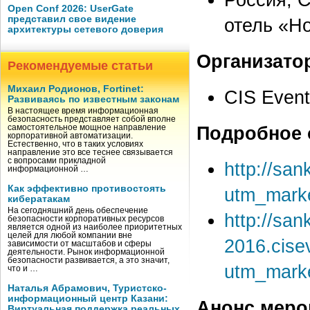
Open Conf 2026: UserGate
представил свое видение
отель «Ho
архитектуры сетевого доверия
Организато
Рекомендуемые статьи
Михаил Родионов, Fortinet:
CIS Even
Развиваясь по известным законам
В настоящее время информационная
безопасность представляет собой вполне
Подробное 
самостоятельное мощное направление
корпоративной автоматизации.
Естественно, что в таких условиях
направление это все теснее связывается
с вопросами прикладной
http://sa
информационной …
Как эффективно противостоять
utm_mark
кибератакам
На сегодняшний день обеспечение
http://san
безопасности корпоративных ресурсов
является одной из наиболее приоритетных
целей для любой компании вне
2016.cise
зависимости от масштабов и сферы
деятельности. Рынок информационной
безопасности развивается, а это значит,
utm_mark
что и …
Наталья Абрамович, Туристско-
информационный центр Казани:
Анонс меро
Виртуальная поддержка реальных