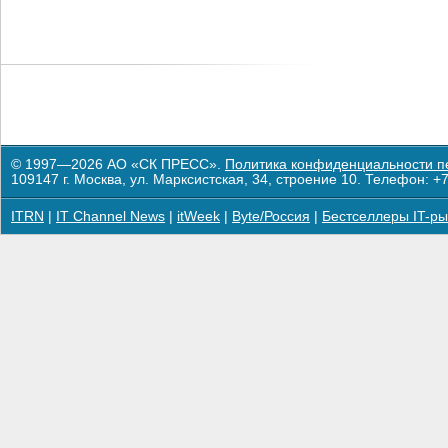
© 1997—2026 АО «СК ПРЕСС».
Политика конфиденциальности п
109147 г. Москва, ул. Марксистская, 34, строение 10. Телефон: +7
ITRN
|
IT Channel News
|
itWeek
|
Byte/Россия
|
Бестселлеры IT-ры