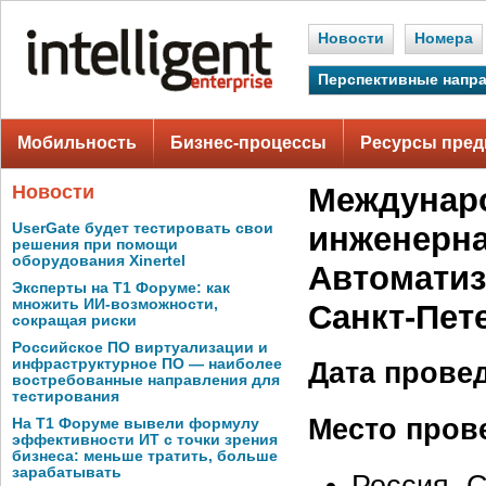
Новости
Номера
Перспективные напр
Мобильность
Бизнес-процессы
Ресурсы пред
Новости
Междунар
UserGate будет тестировать свои
инженерна
решения при помощи
оборудования Xinertel
Автоматиз
Эксперты на Т1 Форуме: как
множить ИИ-возможности,
Санкт-Пет
сокращая риски
Российское ПО виртуализации и
инфраструктурное ПО — наиболее
Дата прове
востребованные направления для
тестирования
Место пров
На Т1 Форуме вывели формулу
эффективности ИТ с точки зрения
бизнеса: меньше тратить, больше
зарабатывать
Россия, С