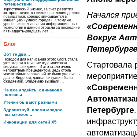
путешествий
Туристический бизнес, за счет развития
Начался при
которого качество жизни населения должно
повышаться, хорошо вписывается в
концепцию «умного города». К тому же
«Современн
уровень использования информационных
технологий в данной отрасли за последние
пятнадцать-двадцать лет …
Вокруг Авт
Блог
Петербург
Вот те два...
Поводом для написания этого блога стала
Стартовала 
уже вторая в течение года массовая
вирусная эпидемия. И это стало очень
неприятным прецедентом. Ведь столь
мероприяти
масштабных заражений не было уже очень
давно. Впрочем, данная ситуация была
ожидаемой. Эпидемию вызвали …
«Современн
Не все апдейты одинаково
полезны
Автоматиза
Утечки бывают разными
Петербурге
Здравствуй, племя младое,
незнакомое...
инфраструкт
Инновации для сетей X5
автоматизац