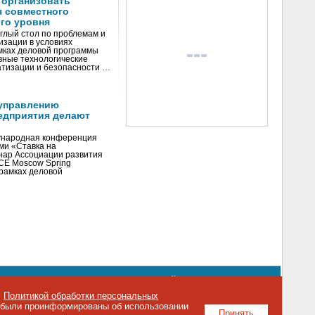
 организовать
я совместного
го уровня
глый стол по проблемам и
зации в условиях
мках деловой программы
вные технологические
тизации и безопасности …
управлению
едприятия делают
ународная конференция
ми «Ставка на
инар Ассоциации развития
CE Moscow Spring
рамках деловой
орядке использования материалов сайта
emag.ru
..
с
Политикой обработки персональных
о были проинформированы об использовании
Принять