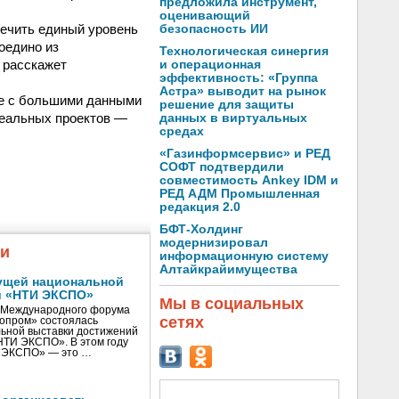
предложила инструмент,
оценивающий
печить единый уровень
безопасность ИИ
оедино из
Технологическая синергия
 расскажет
и операционная
эффективность: «Группа
Астра» выводит на рынок
те с большими данными
решение для защиты
 реальных проектов —
данных в виртуальных
средах
«Газинформсервис» и РЕД
СОФТ подтвердили
совместимость Ankey IDM и
РЕД АДМ Промышленная
редакция 2.0
БФТ-Холдинг
модернизировал
жи
информационную систему
Алтайкрайимущества
ущей национальной
и «НТИ ЭКСПО»
Мы в социальных
V Международного форума
сетях
нопром» состоялась
ьной выставки достижений
«НТИ ЭКСПО». В этом году
И ЭКСПО» — это …