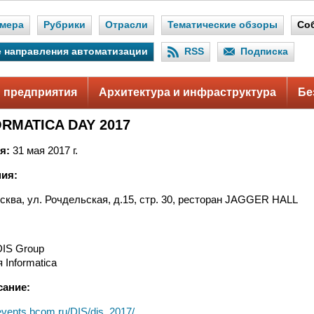
мера
Рубрики
Отрасли
Тематические обзоры
Со
 направления автоматизации
RSS
Подписка
 предприятия
Архитектура и инфраструктура
Бе
RMATICA DAY 2017
я:
31 мая 2017 г.
ия:
сква, ул. Рочдельская, д.15, стр. 30, ресторан JAGGER HALL
DIS Group
 Informatica
сание:
events.bcom.ru/DIS/dis_2017/