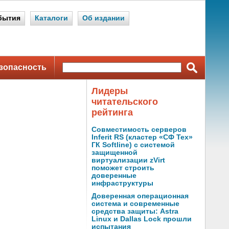
бытия
Каталоги
Об издании
зопасность
Лидеры
читательского
рейтинга
Совместимость серверов
Inferit RS (кластер «СФ Тех»
ГК Softline) с системой
защищенной
виртуализации zVirt
поможет строить
доверенные
инфраструктуры
Доверенная операционная
система и современные
средства защиты: Astra
Linux и Dallas Lock прошли
испытания