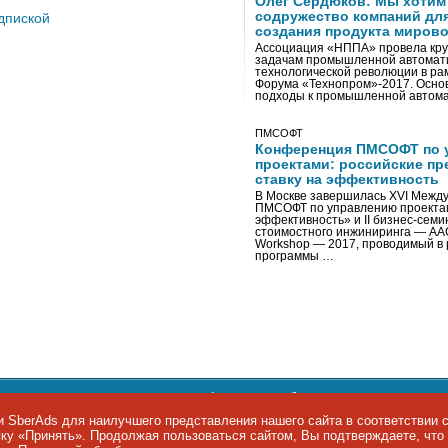
Олег Сердюков: Мы хотим
содружество компаний дл
дпиской
создания продукта мирово
Ассоциация «НППА» провела кру
задачам промышленной автомати
технологической революции в ра
Форума «Технопром»-2017. Осно
подходы к промышленной автома
ПМСОФТ
Конференция ПМСОФТ по 
проектами: российские пр
ставку на эффективность
В Москве завершилась XVI Межд
ПМСОФТ по управлению проекта
эффективность» и II бизнес-сем
стоимостного инжиниринга — AA
Workshop — 2017, проводимый в 
программы …
ости персональных данных
,
информация об авторских правах и п
фон: +7 495 974-22-60. Факс: +7 495 974-22-63. E-mail:
siteeditor@i
 SberAds для наилучшего представления нашего сайта в соответствии 
опку «Принять». Продолжая пользоваться сайтом, Вы подтверждаете, чт