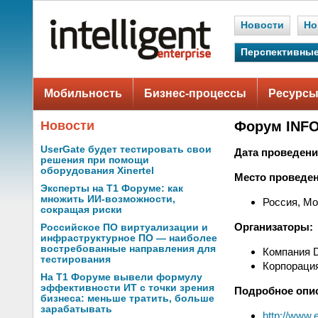
Новости
Но
Перспективные
Мобильность
Бизнес-процессы
Ресурсы
Новости
Форум INFO
UserGate будет тестировать свои
Дата проведени
решения при помощи
оборудования Xinertel
Место проведен
Эксперты на Т1 Форуме: как
множить ИИ-возможности,
Россия, Мо
сокращая риски
Организаторы:
Российское ПО виртуализации и
инфраструктурное ПО — наиболее
востребованные направления для
Компания 
тестирования
Корпорация
На Т1 Форуме вывели формулу
эффективности ИТ с точки зрения
Подробное опи
бизнеса: меньше тратить, больше
зарабатывать
http://www.