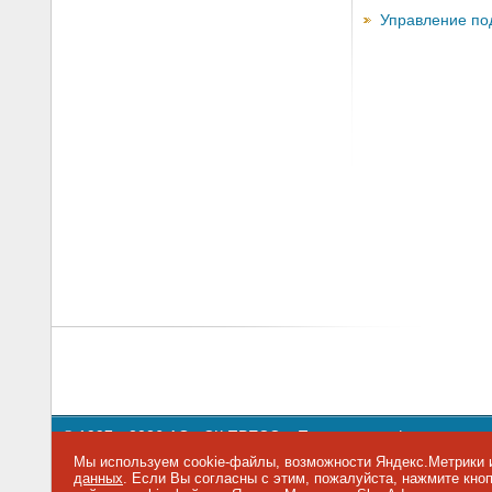
Управление по
© 1997—2026 АО «СК ПРЕСС».
Политика конфиденциальн
109147 г. Москва, ул. Марксистская, 34, строение 10. Теле
Мы используем cookie-файлы, возможности Яндекс.Метрики и
данных
. Если Вы согласны с этим, пожалуйста, нажмите кн