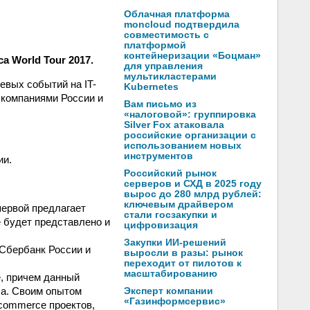
Облачная платформа
moncloud подтвердила
совместимость с
платформой
контейнеризации «Боцман»
ca World Tour 2017.
для управления
мультикластерами
чевых событий на IT-
Kubernetes
 компаниями России и
Вам письмо из
«налоговой»: группировка
Silver Fox атаковала
российские организации с
использованием новых
инструментов
ии.
Российский рынок
серверов и СХД в 2025 году
вырос до 280 млрд рублей:
ключевым драйвером
первой предлагает
стали госзакупки и
 будет представлено и
цифровизация
Закупки ИИ-решений
 Сбербанк России и
выросли в разы: рынок
переходит от пилотов к
масштабированию
e, причем данный
са. Своим опытом
Эксперт компании
«Газинформсервис»
commerce проектов,