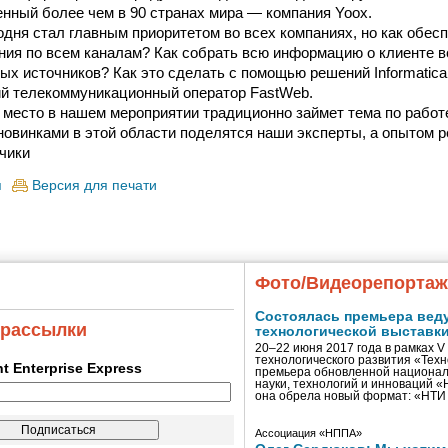
нный более чем в 90 странах мира — компания Yoox.
одня стал главным приоритетом во всех компаниях, но как обес
ия по всем каналам? Как собрать всю информацию о клиенте в
ых источников? Как это сделать с помощью решений Informatica
ий телекоммуникационный оператор FastWeb.
место в нашем мероприятии традиционно займет тема по рабо
, новинками в этой области поделятся наши эксперты, а опытом
чики
я
Версия для печати
Фото/Видеорепорта
Состоялась премьера вед
 рассылки
технологической выставк
20–22 июня 2017 года в рамках 
технологического развития «Тех
ent Enterprise Express
премьера обновленной национал
науки, технологий и инноваций 
она обрела новый формат: «НТ
Ассоциация «НППА»