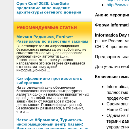
Open Conf 2026: UserGate
http://www.
представил свое видение
архитектуры сетевого доверия
Анонс меропри
Форум Informati
Рекомендуемые статьи
Informatica Day
Михаил Родионов, Fortinet:
рынке России, м
Развиваясь по известным законам
СНГ. В прошлом 
В настоящее время информационная
безопасность представляет собой вполне
самостоятельное мощное направление
Предварительна
корпоративной автоматизации.
Естественно, что в таких условиях
направление это все теснее связывается
Для участия нео
с вопросами прикладной
информационной …
Ключевые темы
Как эффективно противостоять
кибератакам
Informatic
На сегодняшний день обеспечение
безопасности корпоративных ресурсов
полностью 
является одной из наиболее приоритетных
продемонс
целей для любой компании вне
зависимости от масштабов и сферы
Своим опыт
деятельности. Рынок информационной
безопасности развивается, а это значит,
Home Credi
что и …
Одним из т
Наталья Абрамович, Туристско-
термин дав
информационный центр Казани:
управления
Виртуальная поддержка реальных