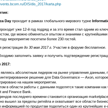
events.bcom.ru/DIS/dis_2017/karta.php
ятия:
ca Day
проходит в рамках глобального мирового турне
Informati
проходит уже 12-й год подряд и за это время стал одним из клю
естом, где можно обменяться опытом и знаниями с крупнейшими
году мероприятие посетили более 230 гостей.
я регистрация
до 30 мая 2017 г.
Участие в форуме
бесплатное
.
бходимо заполнить заявку и получить подтверждение регистрац
 2017:
a, являясь абсолютным лидером на рынке управления данными, 
интегрированное решение для Data Governance — Axon, которое
трировано на нашем мероприятии.
ом в области работы с данными поделятся такие компании как
t and Finance Bank.
рендов последнего времени становится организация marketplac
но вышел за пределы ритейла и охватывает все области бизне
 информацией по продуктам поделиться один из крупнейших e-