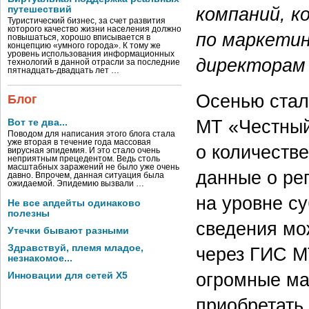
компаний, к
путешествий
Туристический бизнес, за счет развития
которого качество жизни населения должно
по маркетинг
повышаться, хорошо вписывается в
концепцию «умного города». К тому же
уровень использования информационных
директорам 
технологий в данной отрасли за последние
пятнадцать-двадцать лет …
Осенью стал
Блог
МТ «Честный
Вот те два...
Поводом для написания этого блога стала
уже вторая в течение года массовая
о количестве
вирусная эпидемия. И это стало очень
неприятным прецедентом. Ведь столь
масштабных заражений не было уже очень
данные о ре
давно. Впрочем, данная ситуация была
ожидаемой. Эпидемию вызвали …
на уровне су
Не все апдейты одинаково
полезны
сведения мо
Утечки бывают разными
Здравствуй, племя младое,
через ГИС МТ
незнакомое...
огромные ма
Инновации для сетей X5
приобретать