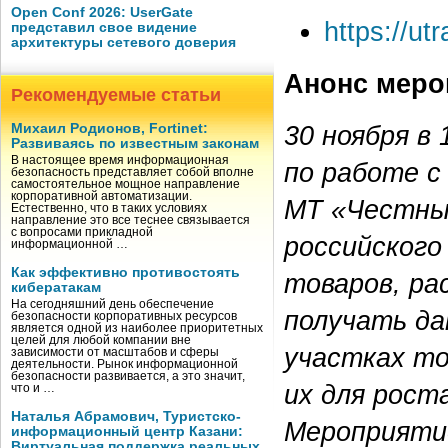
Open Conf 2026: UserGate
https://ut
представил свое видение
архитектуры сетевого доверия
Анонс меро
Рекомендуемые статьи
30 ноября в
Михаил Родионов, Fortinet:
Развиваясь по известным законам
В настоящее время информационная
по работе с
безопасность представляет собой вполне
самостоятельное мощное направление
корпоративной автоматизации.
МТ «Честный
Естественно, что в таких условиях
направление это все теснее связывается
с вопросами прикладной
российского
информационной …
Как эффективно противостоять
товаров, ра
кибератакам
На сегодняшний день обеспечение
получать да
безопасности корпоративных ресурсов
является одной из наиболее приоритетных
целей для любой компании вне
участках то
зависимости от масштабов и сферы
деятельности. Рынок информационной
безопасности развивается, а это значит,
их для рост
что и …
Наталья Абрамович, Туристско-
Мероприяти
информационный центр Казани:
Виртуальная поддержка реальных