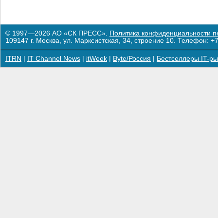
© 1997—2026 АО «СК ПРЕСС».
Политика конфиденциальности п
109147 г. Москва, ул. Марксистская, 34, строение 10. Телефон: +7
ITRN
|
IT Channel News
|
itWeek
|
Byte/Россия
|
Бестселлеры IT-ры