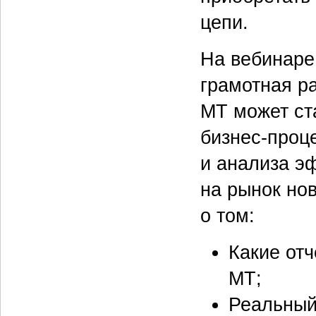
цепи.
На вебинаре 
грамотная р
МТ может ст
бизнес-проц
и анализа э
на рынок но
о том:
Какие от
МТ;
Реальный