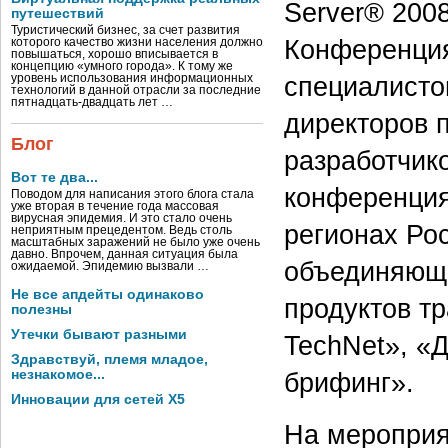
Server® 2008
путешествий
Туристический бизнес, за счет развития
Конференция
которого качество жизни населения должно
повышаться, хорошо вписывается в
концепцию «умного города». К тому же
специалисто
уровень использования информационных
технологий в данной отрасли за последние
пятнадцать-двадцать лет …
директоров п
Блог
разработчик
Вот те два...
конференция
Поводом для написания этого блога стала
уже вторая в течение года массовая
вирусная эпидемия. И это стало очень
регионах Ро
неприятным прецедентом. Ведь столь
масштабных заражений не было уже очень
давно. Впрочем, данная ситуация была
объединяющи
ожидаемой. Эпидемию вызвали …
Не все апдейты одинаково
продуктов т
полезны
Утечки бывают разными
TechNet», «
Здравствуй, племя младое,
незнакомое...
брифинг».
Инновации для сетей X5
На мероприя