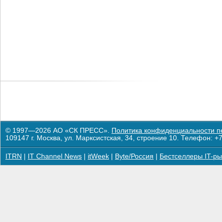
© 1997—2026 АО «СК ПРЕСС».
Политика конфиденциальности п
109147 г. Москва, ул. Марксистская, 34, строение 10. Телефон: +7
ITRN
|
IT Channel News
|
itWeek
|
Byte/Россия
|
Бестселлеры IT-ры