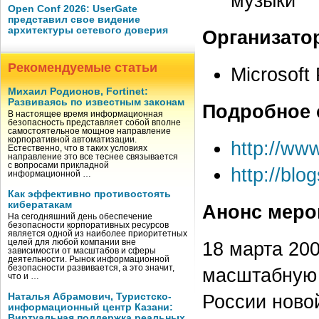
музыки
Open Conf 2026: UserGate
представил свое видение
архитектуры сетевого доверия
Организато
Рекомендуемые статьи
Microsoft
Михаил Родионов, Fortinet:
Развиваясь по известным законам
Подробное 
В настоящее время информационная
безопасность представляет собой вполне
самостоятельное мощное направление
корпоративной автоматизации.
http://ww
Естественно, что в таких условиях
направление это все теснее связывается
с вопросами прикладной
http://blo
информационной …
Как эффективно противостоять
кибератакам
Анонс меро
На сегодняшний день обеспечение
безопасности корпоративных ресурсов
является одной из наиболее приоритетных
целей для любой компании вне
18 марта 200
зависимости от масштабов и сферы
деятельности. Рынок информационной
безопасности развивается, а это значит,
масштабную 
что и …
России ново
Наталья Абрамович, Туристско-
информационный центр Казани:
Виртуальная поддержка реальных