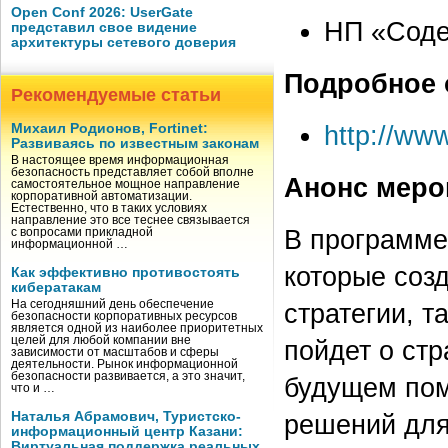
Open Conf 2026: UserGate
НП «Соде
представил свое видение
архитектуры сетевого доверия
Подробное 
Рекомендуемые статьи
http://ww
Михаил Родионов, Fortinet:
Развиваясь по известным законам
В настоящее время информационная
безопасность представляет собой вполне
Анонс меро
самостоятельное мощное направление
корпоративной автоматизации.
Естественно, что в таких условиях
направление это все теснее связывается
В программе
с вопросами прикладной
информационной …
которые созд
Как эффективно противостоять
кибератакам
На сегодняшний день обеспечение
стратегии, т
безопасности корпоративных ресурсов
является одной из наиболее приоритетных
целей для любой компании вне
пойдет о стр
зависимости от масштабов и сферы
деятельности. Рынок информационной
безопасности развивается, а это значит,
будущем пом
что и …
Наталья Абрамович, Туристско-
решений для
информационный центр Казани:
Виртуальная поддержка реальных