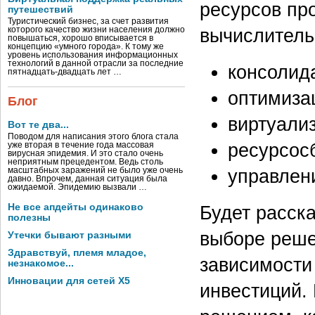
ресурсов пр
путешествий
Туристический бизнес, за счет развития
вычислитель
которого качество жизни населения должно
повышаться, хорошо вписывается в
концепцию «умного города». К тому же
уровень использования информационных
технологий в данной отрасли за последние
консолид
пятнадцать-двадцать лет …
оптимиза
Блог
виртуализ
Вот те два...
Поводом для написания этого блога стала
ресурсос
уже вторая в течение года массовая
вирусная эпидемия. И это стало очень
неприятным прецедентом. Ведь столь
управлен
масштабных заражений не было уже очень
давно. Впрочем, данная ситуация была
ожидаемой. Эпидемию вызвали …
Не все апдейты одинаково
Будет расск
полезны
выборе реше
Утечки бывают разными
Здравствуй, племя младое,
зависимости
незнакомое...
Инновации для сетей X5
инвестиций.