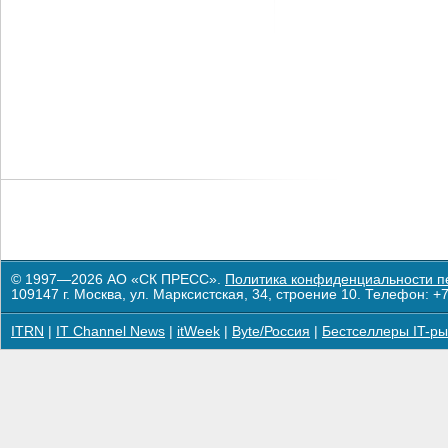
© 1997—2026 АО «СК ПРЕСС».
Политика конфиденциальности п
109147 г. Москва, ул. Марксистская, 34, строение 10. Телефон: +7
ITRN
|
IT Channel News
|
itWeek
|
Byte/Россия
|
Бестселлеры IT-ры