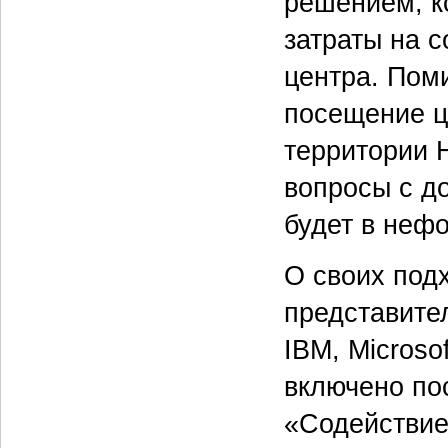
решением, к
затраты на 
центра. Пом
посещение ц
территории 
вопросы с д
будет в неф
О своих под
представите
IBM, Microso
включено по
«Содействие