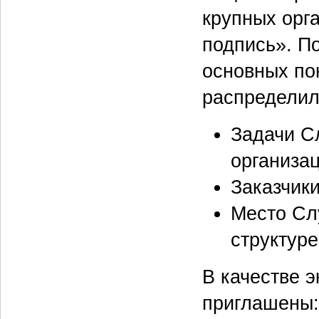
крупных орг
подпись». П
основных по
распределили
Задачи С
организа
Заказчик
Место Сл
структур
В качестве 
приглашены: