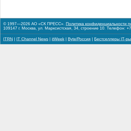
© 1997—2026 АО «СК ПРЕСС».
Политика конфиденциальности п
109147 г. Москва, ул. Марксистская, 34, строение 10. Телефон: +7
ITRN
|
IT Channel News
|
itWeek
|
Byte/Россия
|
Бестселлеры IT-ры