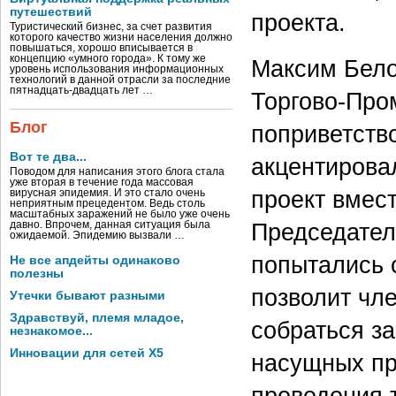
путешествий
проекта.
Туристический бизнес, за счет развития
которого качество жизни населения должно
повышаться, хорошо вписывается в
концепцию «умного города». К тому же
Максим Бело
уровень использования информационных
технологий в данной отрасли за последние
пятнадцать-двадцать лет …
Торгово-Про
Блог
поприветств
Вот те два...
акцентирова
Поводом для написания этого блога стала
уже вторая в течение года массовая
проект вмес
вирусная эпидемия. И это стало очень
неприятным прецедентом. Ведь столь
масштабных заражений не было уже очень
Председател
давно. Впрочем, данная ситуация была
ожидаемой. Эпидемию вызвали …
попытались 
Не все апдейты одинаково
полезны
позволит чл
Утечки бывают разными
Здравствуй, племя младое,
собраться з
незнакомое...
Инновации для сетей X5
насущных пр
проведения 