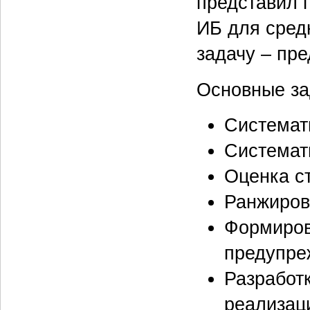
представил 
ИБ для сред
задачу – пре
Основные за
Системат
Системат
Оценка с
Ранжиров
Формиров
предупр
Разработ
реализац