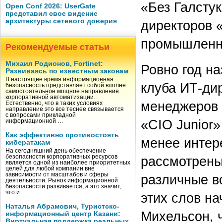
«Без Галстук
Open Conf 2026: UserGate
представил свое видение
архитектуры сетевого доверия
директоров «
промышленн
Рекомендуемые статьи
Михаил Родионов, Fortinet:
Ровно год на
Развиваясь по известным законам
В настоящее время информационная
клуба ИТ-ди
безопасность представляет собой вполне
самостоятельное мощное направление
корпоративной автоматизации.
менеджеров 
Естественно, что в таких условиях
направление это все теснее связывается
с вопросами прикладной
«CIO Junior»
информационной …
Как эффективно противостоять
менее интер
кибератакам
На сегодняшний день обеспечение
безопасности корпоративных ресурсов
рассмотрены
является одной из наиболее приоритетных
целей для любой компании вне
зависимости от масштабов и сферы
различные в
деятельности. Рынок информационной
безопасности развивается, а это значит,
что и …
этих слов н
Наталья Абрамович, Туристско-
Михельсон, 
информационный центр Казани:
Виртуальная поддержка реальных