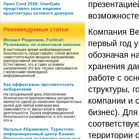
презентацие
Open Conf 2026: UserGate
представил свое видение
архитектуры сетевого доверия
возможносте
Рекомендуемые статьи
Компания Be
Михаил Родионов, Fortinet:
первый год 
Развиваясь по известным законам
В настоящее время информационная
обозначая н
безопасность представляет собой вполне
самостоятельное мощное направление
корпоративной автоматизации.
хранения да
Естественно, что в таких условиях
направление это все теснее связывается
с вопросами прикладной
работе с ос
информационной …
Как эффективно противостоять
структуры, 
кибератакам
На сегодняшний день обеспечение
компании и 
безопасности корпоративных ресурсов
является одной из наиболее приоритетных
целей для любой компании вне
зависимости от масштабов и сферы
бизнес). Дл
деятельности. Рынок информационной
безопасности развивается, а это значит,
что и …
соответству
Наталья Абрамович, Туристско-
территории 
информационный центр Казани:
Виртуальная поддержка реальных