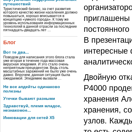
путешествий
организаторо
Туристический бизнес, за счет развития
которого качество жизни населения должно
приглашены 
повышаться, хорошо вписывается в
концепцию «умного города». К тому же
уровень использования информационных
постоянного
технологий в данной отрасли за последние
пятнадцать-двадцать лет …
В презентац
Блог
интересные 
Вот те два...
Поводом для написания этого блога стала
аналитическо
уже вторая в течение года массовая
вирусная эпидемия. И это стало очень
неприятным прецедентом. Ведь столь
масштабных заражений не было уже очень
Двойную отк
давно. Впрочем, данная ситуация была
ожидаемой. Эпидемию вызвали …
P4000 проде
Не все апдейты одинаково
полезны
хранения Ал
Утечки бывают разными
Здравствуй, племя младое,
хранения, со
незнакомое...
Инновации для сетей X5
узлов. Кажд
то есть соде