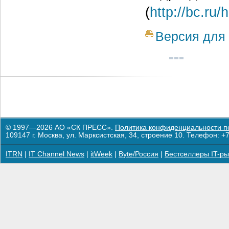
(
http://bc.ru
Версия для 
© 1997—2026 АО «СК ПРЕСС».
Политика конфиденциальности п
109147 г. Москва, ул. Марксистская, 34, строение 10. Телефон: +7
ITRN
|
IT Channel News
|
itWeek
|
Byte/Россия
|
Бестселлеры IT-ры