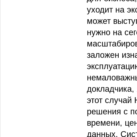
уходит на э
может выступ
нужно на се
масштабиров
заложен изна
эксплуатацию
немаловажны
докладчика,
этот случай
решения с п
времени, це
данных. Сис