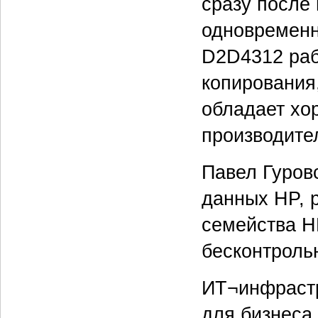
сразу после
одновременн
D2D4312 раб
копирования
обладает хо
производите
Павел Гуров
данных HP, 
семейства H
бесконтроль
ИТ¬инфрастр
для бизнеса