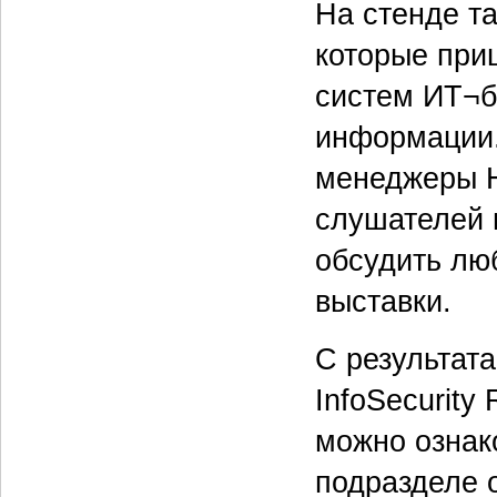
На стенде т
которые при
систем ИТ¬б
информации.
менеджеры H
слушателей 
обсудить люб
выставки.
С результат
InfoSecurity
можно ознак
подразделе 