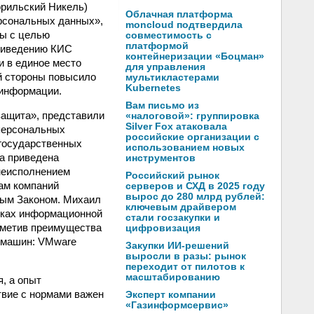
рильский Никель)
Облачная платформа
ерсональных данных»,
moncloud подтвердила
мы с целью
совместимость с
платформой
приведению КИС
контейнеризации «Боцман»
и в единое место
для управления
й стороны повысило
мультикластерами
Kubernetes
 информации.
Вам письмо из
защита», представили
«налоговой»: группировка
Silver Fox атаковала
персональных
российские организации с
 государственных
использованием новых
а приведена
инструментов
 неисполнением
Российский рынок
рам компаний
серверов и СХД в 2025 году
вырос до 280 млрд рублей:
ным Законом. Михаил
ключевым драйвером
исках информационной
стали госзакупки и
тметив преимущества
цифровизация
х машин: VMware
Закупки ИИ-решений
выросли в разы: рынок
переходит от пилотов к
масштабированию
, а опыт
твие с нормами важен
Эксперт компании
«Газинформсервис»