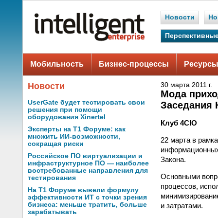
Новости
Но
Перспективные
Мобильность
Бизнес-процессы
Ресурсы
Новости
30 марта 2011 г.
Мода прихо
UserGate будет тестировать свои
Заседания 
решения при помощи
оборудования Xinertel
Клуб 4CIO
Эксперты на Т1 Форуме: как
множить ИИ-возможности,
22 марта в рамк
сокращая риски
информационных 
Российское ПО виртуализации и
Закона.
инфраструктурное ПО — наиболее
востребованные направления для
Основными вопр
тестирования
процессов, испо
На Т1 Форуме вывели формулу
минимизирование
эффективности ИТ с точки зрения
бизнеса: меньше тратить, больше
и затратами.
зарабатывать