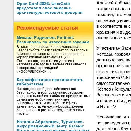
Алексей Лобачев
Open Conf 2026: UserGate
представил свое видение
в ходе доклада 
архитектуры сетевого доверия
отметил, что мо
оптимизации ин
в соответствие 
Рекомендуемые статьи
хранения и выде
оперативность е
Михаил Родионов, Fortinet:
Развиваясь по известным законам
В настоящее время информационная
Участникам Засе
безопасность представляет собой вполне
методы, позвол
самостоятельное мощное направление
корпоративной автоматизации.
данных», различ
Естественно, что в таких условиях
направление это все теснее связывается
органов при защ
с вопросами прикладной
статистика пров
информационной …
требований ФЗ-1
Как эффективно противостоять
самостоятельно 
кибератакам
Козлов (Консуль
На сегодняшний день обеспечение
безопасности корпоративных ресурсов
безопасности и 
является одной из наиболее приоритетных
целей для любой компании вне
и недостатки дв
зависимости от масштабов и сферы
и Hyper-V.
деятельности. Рынок информационной
безопасности развивается, а это значит,
что и …
Несомненно, что
Наталья Абрамович, Туристско-
по приведению и
информационный центр Казани:
для членов Клуб
Виртуальная поддержка реальных