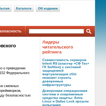
бытия
Каталоги
Об издании
зопасность
Лидеры
овского
читательского
рейтинга
Совместимость серверов
Inferit RS (кластер «СФ Тех»
ГК Softline) с системой
о о приведении
защищенной
152 Федерального
виртуализации zVirt
поможет строить
доверенные
инфраструктуры
щью смежных
фреймворков,
Доверенная операционная
система и современные
жду безопасностью
средства защиты: Astra
Linux и Dallas Lock прошли
испытания