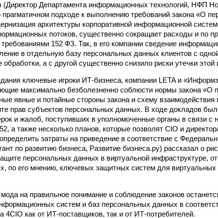
 (Директор Департамента информационных технологий, НФП Но
о прагматичном подходе к выполнению требований закона «О п
дернизация архитектуры корпоративной информационной систе
формационных потоков, существенно сокращает расходы и по 
с требованиями 152 ФЗ. Так, в его компании сведение информаци
ление в отдельную базу персональных данных клиентов с одно
е обработки, а с другой существенно снизило риски утечки этой
дания ключевые игроки ИТ-бизнеса, компании LETA и «Информ
яющие максимально безболезненно соблюсти нормы закона «О 
ные явные и потайные стороны закона и схему взаимодействия
ите прав субъектов персональных данных. В ходе докладов был
ерок и жалоб, поступивших в уполномоченные органы в связи с
52, а также несколько планов, которые позволят CIO и директо
определить затраты на приведение в соответствие с Федераль
тант по развитию бизнеса, Развитие бизнеса.ру) рассказал о р
защите персональных данных в виртуальной инфраструктуре, о
ух, по его мнению, ключевых защитных систем для виртуальны
 мода на правильное понимание и соблюдение законов останется
нформационных систем и баз персональных данных в соответс
а 4CIO как от ИТ-поставщиков, так и от ИТ-потребителей.