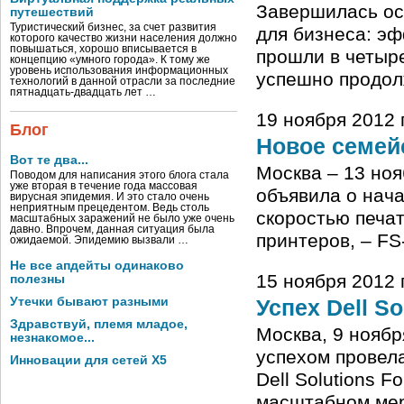
Завершилась ос
путешествий
Туристический бизнес, за счет развития
для бизнеса: эф
которого качество жизни населения должно
повышаться, хорошо вписывается в
прошли в четыре
концепцию «умного города». К тому же
уровень использования информационных
успешно продол
технологий в данной отрасли за последние
пятнадцать-двадцать лет …
19 ноября 2012 
Блог
Новое семей
Вот те два...
Москва – 13 ноя
Поводом для написания этого блога стала
уже вторая в течение года массовая
объявила о нач
вирусная эпидемия. И это стало очень
неприятным прецедентом. Ведь столь
скоростью печат
масштабных заражений не было уже очень
давно. Впрочем, данная ситуация была
принтеров, – F
ожидаемой. Эпидемию вызвали …
Не все апдейты одинаково
15 ноября 2012 г
полезны
Утечки бывают разными
Успех Dell So
Здравствуй, племя младое,
Москва, 9 ноябр
незнакомое...
успехом провела
Инновации для сетей X5
Dell Solutions 
масштабном мер