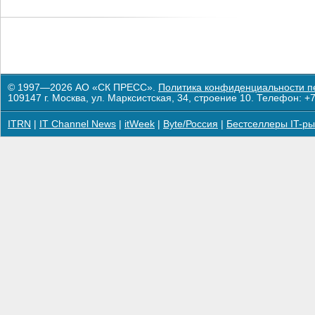
© 1997—2026 АО «СК ПРЕСС».
Политика конфиденциальности п
109147 г. Москва, ул. Марксистская, 34, строение 10. Телефон: +7
ITRN
|
IT Channel News
|
itWeek
|
Byte/Россия
|
Бестселлеры IT-ры