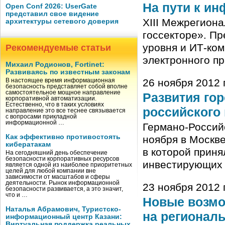
На пути к и
Open Conf 2026: UserGate
представил свое видение
XIII Межрегион
архитектуры сетевого доверия
госсекторе». Пр
уровня и ИТ-ко
Рекомендуемые статьи
электронного п
Михаил Родионов, Fortinet:
Развиваясь по известным законам
26 ноября 2012 г
В настоящее время информационная
безопасность представляет собой вполне
самостоятельное мощное направление
Развития гор
корпоративной автоматизации.
Естественно, что в таких условиях
российского
направление это все теснее связывается
с вопросами прикладной
информационной …
Германо-Российс
Как эффективно противостоять
ноября в Москв
кибератакам
в которой приня
На сегодняшний день обеспечение
безопасности корпоративных ресурсов
инвестирующих 
является одной из наиболее приоритетных
целей для любой компании вне
зависимости от масштабов и сферы
деятельности. Рынок информационной
23 ноября 2012 г
безопасности развивается, а это значит,
что и …
Новые возмо
Наталья Абрамович, Туристско-
на регионал
информационный центр Казани:
Виртуальная поддержка реальных