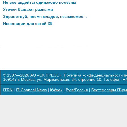
Не все апдейты одинаково полезны
Утечки бывают разными
Здравствуй, племя младое, незнакомое...
Инновации для сетей X5
© 1997—2026 АО «СК ПРЕСС».
Политика конфиденциальности п
109147 г. Москва, ул. Марксистская, 34, строение 10. Телефон: +7
ITRN
|
IT Channel News
|
itWeek
|
Byte/Россия
|
Бестселлеры IT-ры