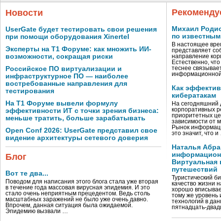
Рекоменду
Новости
Михаил Родио
UserGate будет тестировать свои решения
по известным
при помощи оборудования Xinertel
В настоящее вре
Эксперты на Т1 Форуме: как множить ИИ-
представляет со
возможности, сокращая риски
направление кор
Естественно, что
Российское ПО виртуализации и
теснее связывае
информационно
инфраструктурное ПО — наиболее
востребованные направления для
Как эффектив
тестирования
кибератакам
На Т1 Форуме вывели формулу
На сегодняшний 
корпоративных р
эффективности ИТ с точки зрения бизнеса:
приоритетных це
меньше тратить, больше зарабатывать
зависимости от 
Рынок информаци
Open Conf 2026: UserGate представил свое
это значит, что и
видение архитектуры сетевого доверия
Наталья Абра
информационн
Блог
Виртуальная 
путешествий
Вот те два...
Туристический би
Поводом для написания этого блога стала уже вторая
качество жизни 
в течение года массовая вирусная эпидемия. И это
хорошо вписывае
стало очень неприятным прецедентом. Ведь столь
тому же уровень
масштабных заражений не было уже очень давно.
технологий в дан
Впрочем, данная ситуация была ожидаемой.
пятнадцать-двад
Эпидемию вызвали …