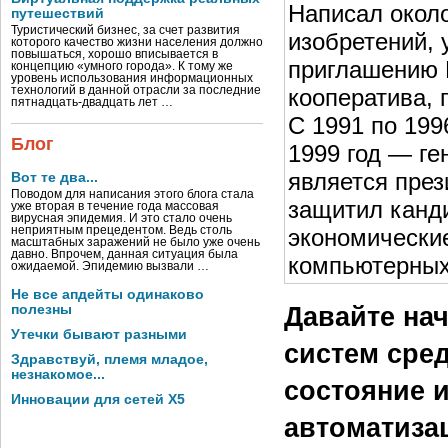
Написал около
путешествий
Туристический бизнес, за счет развития
изобретений, 
которого качество жизни населения должно
повышаться, хорошо вписывается в
приглашению 
концепцию «умного города». К тому же
уровень использования информационных
кооператива, 
технологий в данной отрасли за последние
пятнадцать-двадцать лет …
С 1991 по 199
Блог
1999 год — ге
является през
Вот те два...
Поводом для написания этого блога стала
защитил канд
уже вторая в течение года массовая
вирусная эпидемия. И это стало очень
экономически
неприятным прецедентом. Ведь столь
масштабных заражений не было уже очень
давно. Впрочем, данная ситуация была
компьютерных
ожидаемой. Эпидемию вызвали …
Не все апдейты одинаково
Давайте нач
полезны
Утечки бывают разными
систем сред
Здравствуй, племя младое,
незнакомое...
состояние 
Инновации для сетей X5
автоматиза