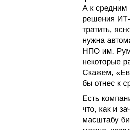
А к средним 
решения ИТ-з
тратить, ясн
нужна автом
НПО им. Рум
некоторые р
Скажем, «Евр
бы отнес к 
Есть компан
что, как и з
масштабу би