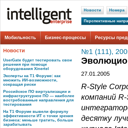
Новости
Номера
Перспективные напр
Мобильность
Бизнес-процессы
Ресурсы пред
Новости
№1 (111), 200
Эволюцио
UserGate будет тестировать свои
решения при помощи
оборудования Xinertel
27.01.2005
Эксперты на Т1 Форуме: как
множить ИИ-возможности,
R-Style Corp
сокращая риски
Российское ПО виртуализации и
компаний R-
инфраструктурное ПО — наиболее
востребованные направления для
тестирования
интеграторо
На Т1 Форуме вывели формулу
эффективности ИТ с точки зрения
десятку луч
бизнеса: меньше тратить, больше
зарабатывать