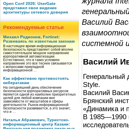
журнала Inte
Open Conf 2026: UserGate
представил свое видение
генеральный 
архитектуры сетевого доверия
Василий Вас
Рекомендуемые статьи
взаимоотнош
Михаил Родионов, Fortinet:
системной 
Развиваясь по известным законам
В настоящее время информационная
безопасность представляет собой вполне
самостоятельное мощное направление
корпоративной автоматизации.
Василий И
Естественно, что в таких условиях
направление это все теснее связывается
с вопросами прикладной
информационной …
Генеральный д
Как эффективно противостоять
Style.
кибератакам
На сегодняшний день обеспечение
Василий Васин
безопасности корпоративных ресурсов
является одной из наиболее приоритетных
целей для любой компании вне
Брянский инс
зависимости от масштабов и сферы
деятельности. Рынок информационной
«Динамика и 
безопасности развивается, а это значит,
что и …
В 1985—1990 
Наталья Абрамович, Туристско-
исследователь
информационный центр Казани:
Виртуальная поддержка реальных