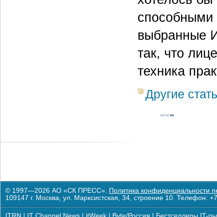
способными 
выбранные И
так, что лиц
техника прак
Другие стат
© 1997—2026 АО «СК ПРЕСС».
Политика конфиденциальности п
109147 г. Москва, ул. Марксистская, 34, строение 10. Телефон: +7
ITRN
|
IT Channel News
|
itWeek
|
Byte/Россия
|
Бестселлеры IT-ры