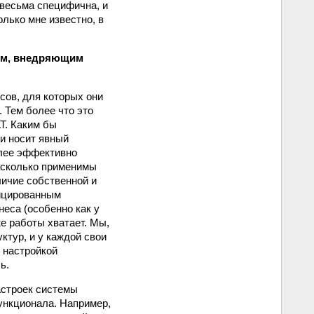
весьма специфична, и
олько мне известно, в
ям, внедряющим
сов, для которых они
 Тем более что это
T. Каким бы
ки носит явный
олее эффективно
насколько применимы
личие собственной и
фицированным
еса (особенно как у
е работы хватает. Мы,
ктур, и у каждой свои
 настройкой
ь.
астроек системы
ункционала. Например,