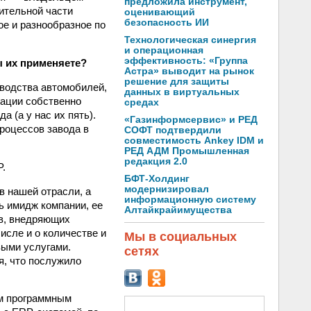
предложила инструмент,
ительной части
оценивающий
безопасность ИИ
ое и разнообразное по
Технологическая синергия
и операционная
эффективность: «Группа
ы их применяете?
Астра» выводит на рынок
решение для защиты
водства автомобилей,
данных в виртуальных
зации собственно
средах
 (а у нас их пять).
«Газинформсервис» и РЕД
роцессов завода в
СОФТ подтвердили
совместимость Ankey IDM и
РЕД АДМ Промышленная
редакция 2.0
P.
БФТ-Холдинг
модернизировал
 нашей отрасли, а
информационную систему
ь имидж компании, ее
Алтайкрайимущества
ов, внедряющих
исле и о количестве и
Мы в социальных
выми услугами.
сетях
я, что послужило
ым программным