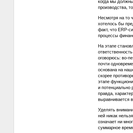
когда мы должны
производства, т
Несмотря на то 
хотелось бы пре
факт, что ERP‑с
процессы финанс
На этапе станов
ответственность
оговорюсь: во‑пе
почти одновреме
основана на наш
скорее противор
этапе функциони
и потенциально 
правда, характе
выравнивается в
Уделять внимани
ней никак нельз
означает ни мно
суммарное время