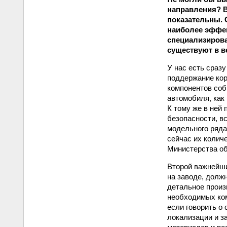
направления? В
показательны. 
наиболее эффек
специализиров
существуют в в
У нас есть сраз
поддержание кор
компонентов соб
автомобиля, как 
К тому же в ней
безопасности, в
модельного ряда
сейчас их колич
Министерства об
Второй важнейши
на заводе, долж
детальное произ
необходимых ком
если говорить о
локализации и за