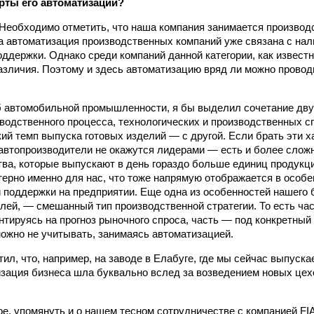
рты его автоматизации?
Необходимо отметить, что наша компания занимается производ
а автоматизация производственных компаний уже связана с на
ддержки. Однако среди компаний данной категории, как известн
зличия. Поэтому и здесь автоматизацию вряд ли можно провод
б автомобильной промышленности, я бы выделил сочетание дву
водственного процесса, технологических и производственных с
кий темп выпуска готовых изделий — с другой. Если брать эти х
 автопроизводители не окажутся лидерами — есть и более слож
тва, которые выпускают в день гораздо больше единиц продукци
терно именно для нас, что тоже напрямую отображается в особе
поддержки на предприятии. Еще одна из особенностей нашего би
лей, — смешанный тип производственной стратегии. То есть ча
тируясь на прогноз рыночного спроса, часть — под конкретный з
можно не учитывать, занимаясь автоматизацией.
тил, что, например, на заводе в Елабуге, где мы сейчас выпуск
изация бизнеса шла буквально вслед за возведением новых цех
ое, упомянуть и о нашем тесном сотрудничестве с компанией F