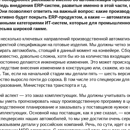
едь внедрения ERP‑систем, развитые именно в этой части,
Они позволяют ответить на важный во­прос: какие произво
тивно будет покрыть ERP-продуктом, а какие — автоматиз
анными категориями ИТ‑систем, которые для промышленног
есьма широкой гамме.
у несколько ключевых направлений производственной автоматиз
ректной спецификации на готовые изделия. Мы должны четко зн
ирать автомобиль, стоящий в данный момент на конвейере. Сб
известно, довольно сложна, хотя бы из‑за количества входящих
 постоянно делаются инженерные изменения. Это может происхо
следствие внесения изменении в конструкцию или, скажем, из‑з
. Так, если на начальной стадии мы делали пять — шесть версий
ество выросло почти до сорока. В том числе это спецверсии для
разования, Министерства транспорта и т.д.
й аспект — это заказ комплектующих. Мы должны учитывать о
ны уметь прогнозировать нашу производственную программу в ц
водственное планирование и заказывать у поставщиков нужное
плектующих. Основной наш поставщик, как я уже сказал, — ко
 спецверсиях наших автомобилей, то мы уже достигли очень сер
казываем детали у российских компаний. Речь, по сути, идет о 