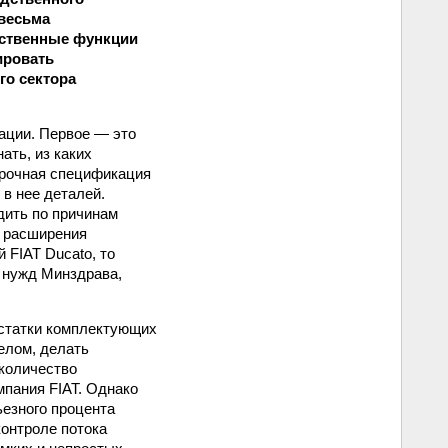
 весьма
дственные функции
ировать
о сектора
ации. Первое — это
ать, из каких
орочная спецификация
 в нее деталей.
дить по причинам
а расширения
 FIAT Ducato, то
 нужд Минздра­ва,
статки комплектующих
елом, делать
 количество
мпания FIAT. Однако
ьезного процента
контроле потока