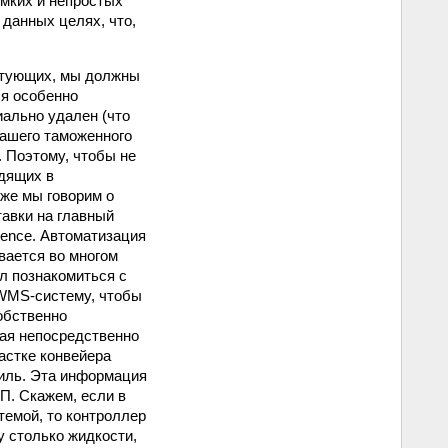
емких и непростых
данных целях, что,
ктующих, мы должны
ся особенно
иально удален (что
нашего таможенного
. Поэтому, чтобы не
дящих в
же мы говорим о
авки на главный
quence. Автоматизация
вается во многом
л познакомиться с
WMS‑систему, чтобы
обственно
ая непосредственно
частке конвейера
иль. Эта информация
П. Скажем, если в
темой, то контроллер
у столько жидкости,