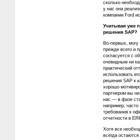
сколько необход
у нас она реализ
компании Ford и
Учитывая уже 
решения SAP?
Во-первых, могу
прежде всего и 
согласуется с о
очевидным ни ка
практический от
использовать ег
решения SAP к к
хорошо мотивир
партнером вы ни
нас — в фазе ст
например, часто
требования к оф
отчетности в ER
Хотя все необхо
всегда остаются