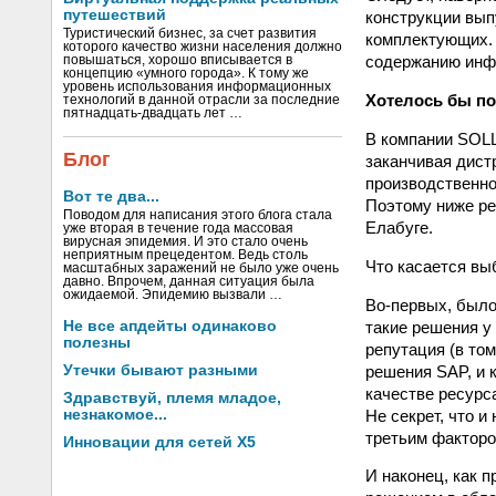
путешествий
конструкции вып
Туристический бизнес, за счет развития
комплектующих. 
которого качество жизни населения должно
содержанию инф
повышаться, хорошо вписывается в
концепцию «умного города». К тому же
уровень использования информационных
Хотелось бы по
технологий в данной отрасли за последние
пятнадцать-двадцать лет …
В компании SOLL
Блог
заканчивая дист
производственног
Вот те два...
Поэтому ниже ре
Поводом для написания этого блога стала
Елабуге.
уже вторая в течение года массовая
вирусная эпидемия. И это стало очень
неприятным прецедентом. Ведь столь
Что касается вы
масштабных заражений не было уже очень
давно. Впрочем, данная ситуация была
ожидаемой. Эпидемию вызвали …
Во-первых, было
такие решения у
Не все апдейты одинаково
полезны
репутация (в то
решения SAP, и 
Утечки бывают разными
качестве ресурс
Здравствуй, племя младое,
Не секрет, что и
незнакомое...
третьим факторо
Инновации для сетей X5
И наконец, как 