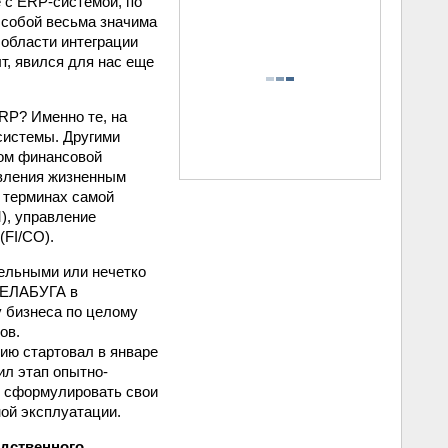
 с ERP‑системой, по
 собой весьма значима
 области интеграции
, явился для нас еще
RP? Именно те, на
системы. Другими
том финансовой
авления жизненным
в терминах самой
), управление
(FI/CO).
тельными или нечетко
-ЕЛАБУГА в
у бизнеса по целому
ов.
ию стартовал в январе
дил этап опытно-
и сформулировать свои
ной эксплуатации.
одственного