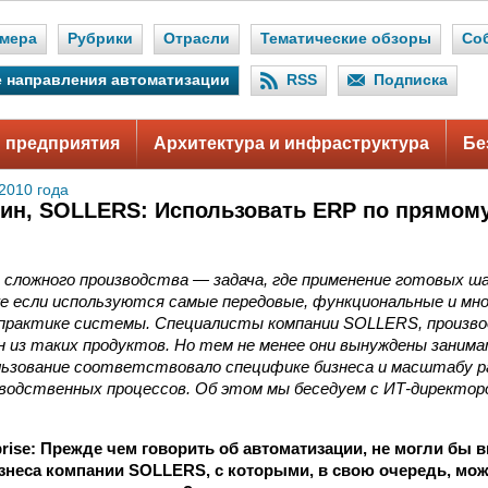
мера
Рубрики
Отрасли
Тематические обзоры
Со
 направления автоматизации
RSS
Подписка
 предприятия
Архитектура и инфраструктура
Бе
2010 года
ин, SOLLERS: Использовать ERP по прямом
сложного производства — задача, где применение готовых ша
же если используются самые передовые, функциональные и мн
 практике системы. Специалисты компании SOLLERS, произв
н из таких продуктов. Но тем не менее они вынуждены заним
льзование соответствовало специфике бизнеса и масштабу р
зводственных процессов. Об этом мы беседуем с ИТ-директо
erprise: Прежде чем говорить об автоматизации, не могли бы
знеса компании SOLLERS, с которыми, в свою очередь, мо