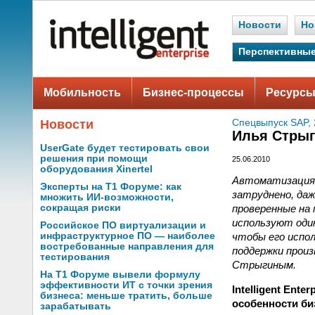
Новости
Но
Перспективные
Мобильность
Бизнес-процессы
Ресурсы
Новости
Спецвыпуск SAP, 
Илья Стрыг
UserGate будет тестировать свои
решения при помощи
25.06.2010
оборудования Xinertel
Автоматизация 
Эксперты на Т1 Форуме: как
затруднено, да
множить ИИ-возможности,
проверенные на
сокращая риски
используют оди
Российское ПО виртуализации и
чтобы его испо
инфраструктурное ПО — наиболее
востребованные направления для
поддержки прои
тестирования
Стрыгиным.
На Т1 Форуме вывели формулу
эффективности ИТ с точки зрения
Intelligent Ent
бизнеса: меньше тратить, больше
особенности би
зарабатывать