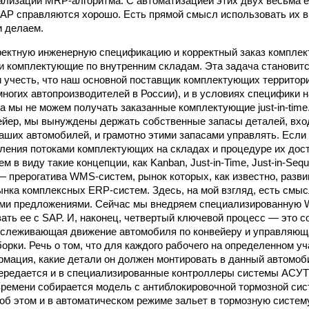
ализации MRP-алгоритма. С автоматизацией этих двух весьма 
AP справляются хорошо. Есть прямой смысл использовать их в 
и делаем.
ректную инженерную спецификацию и корректный заказ компле
и комплектующие по внутренним складам. Эта задача становит
и учесть, что наш основной поставщик комплектующих территор
многих автопроизводителей в России), и в условиях специфики 
а мы не можем получать заказанные комплектующие just-in-time
ейер, мы вынуждены держать собственные запасы деталей, вхо
ших автомобилей, и грамотно этими запасами управлять. Если 
ления потоками комплектующих на складах и процедуре их дост
ем в виду такие концепции, как Kanban, Just-in-Time, Just-in-Se
— прерогатива WMS‑систем, рынок которых, как известно, разви
ынка комплексных ERP‑систем. Здесь, на мой взгляд, есть смыс
ми предложениями. Сейчас мы внедряем специализированную 
вать ее с SAP. И, наконец, четвертый ключевой процесс — это с
тслеживающая движение автомобиля по конвейеру и управляющ
орки. Речь о том, что для каждого рабочего на определенном у
мация, какие детали он должен монтировать в данный автомоб
ередается и в специализированные контроллеры системы АСУТ
ремени собирается модель с антиблокировочной тормозной сис
об этом и в автоматическом режиме зальет в тормозную систем