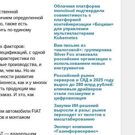
Облачная платформа
moncloud подтвердила
ственной
совместимость с
личием определенной
платформой
о, также есть
контейнеризации «Боцман»
для управления
ить по единому
мультикластерами
Kubernetes
Вам письмо из
х факторов:
«налоговой»: группировка
пецификаций, с одной
Silver Fox атаковала
арактеристики по
российские организации с
использованием новых
ные производства, и
инструментов
и, чем мы. Но их
Российский рынок
нности развития
серверов и СХД в 2025 году
знеса, как и у многих
вырос до 280 млрд рублей:
сть продукции мы
ключевым драйвером
стали госзакупки и
аказ. И это, как
цифровизация
Закупки ИИ-решений
выросли в разы: рынок
аем автомобили FIAT
переходит от пилотов к
ов и монтажом
масштабированию
Эксперт компании
«Газинформсервис»
IAT — владельцем