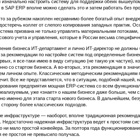
 изначально настроить систему для поддержки обеих вышеупо
о в SAP ERP вполне можно сделать это и затем работать без пр
что за рубежом накоплен несравнимо более богатый опыт внедр
достеречь коллег от слепого копирования западных практик. Ос
истема призвана не только управлять материальными потоками,
ового учета и управления, которые в России весьма специфичн
ления бизнеса ИТ‑департамент и лично ИТ-директор не должны 
 за рекомендации по настройке систем под определенные бизне
рвых, я все‑таки имею в виду ситуацию (не такую уж частую), к
нно со стартом бизнеса. А во‑вторых, эта рекомендация в знач
ем личном опыте. Классическим методическим рекомендациям 
ечит. Все же представляется, что в ситуации, подобной нашей, 
рования предприятия мощная ERP‑система со всем функционал
реализуемым, уже «знает» о нашем бизнесе даже больше, чем с
рно именно для этапа старта нового бизнеса. В дальнейшем, без
 сторону более классических подходов.
е инфраструктуре — наоборот, вполне традиционная рекомендац
я. Недостаточно надежная инфраструктура ведет к простоям сис
го ни мало простой конвейера. За полтора года функционирован
 ее простоя не превысило получаса.