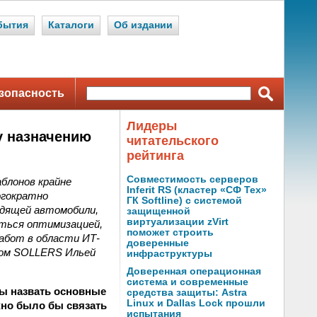
бытия
Каталоги
Об издании
зопасность
Лидеры
у назначению
читательского
рейтинга
Совместимость серверов
блонов крайне
Inferit RS (кластер «СФ Тех»
огократно
ГК Softline) с системой
одящей автомобили,
защищенной
виртуализации zVirt
аться оптимизацией,
поможет строить
абот в области ИТ-
доверенные
ром SOLLERS Ильей
инфраструктуры
Доверенная операционная
система и современные
 вы назвать основные
средства защиты: Astra
Linux и Dallas Lock прошли
жно было бы связать
испытания