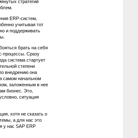
мянутых стратегий
облем.
ения ERP‑систем,
обенно учитывая тот
 но и поддерживать
ы.
бояться брать на себя
с-процессы. Сразу
огда система стартует
ительной степени
по внедрению она
на самом начальном
ом, заложенным в нее
ам бизнес. Это,
условно, ситуация
ия, хотя не сказать о
темы, а для нас это
ия у нас SAP ERP