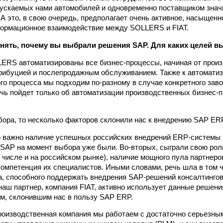
ускаемых нами автомобилей и одновременно поставщиком знач
А это, в свою очередь, предполагает очень активное, насыщенн
ормационное взаимодействие между SOLLERS и FIAT.
нять, почему вы выбрали решения SAP. Для каких целей в
ERS автоматизированы все бизнес-процессы, начиная от произ
рибуцией и послепродажным обслуживанием. Также к автомати
о процесса мы подходим по‑разному в случае конкретного завода
чь пойдет только об автоматизации производственных бизнес-п
бора, то несколько факторов склонили нас к внедрению SAP ER
 важно наличие успешных российских внедрений ERP‑системы в
 SAP на момент выбора уже были. Во-вторых, сыграли свою рол
м числе и на российском рынке), наличие мощного пула партнер
компетенция их специалистов. Иными словами, речь шла в том ч
а, способного поддержать внедрения SAP-решений консалтинго
 наш партнер, компания FIAT, активно использует данные решени
м, склонившим нас в пользу SAP­ ERP.
производственная компания мы работаем с достаточно серьезн