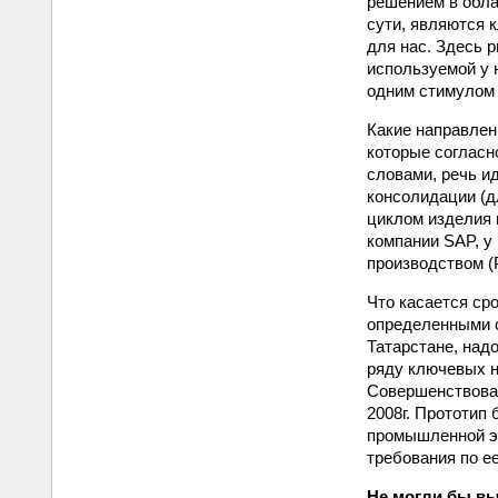
решением в обла
сути, являются 
для нас. Здесь 
используемой у 
одним стимулом 
Какие направлен
которые согласн
словами, речь и
консолидации (д
циклом изделия 
компании SAP, у
производством (
Что касается ср
определенными 
Татарстане, над
ряду ключевых н
Совершенствован
2008г. Прототип 
промышленной эк
требования по е
Не могли бы вы