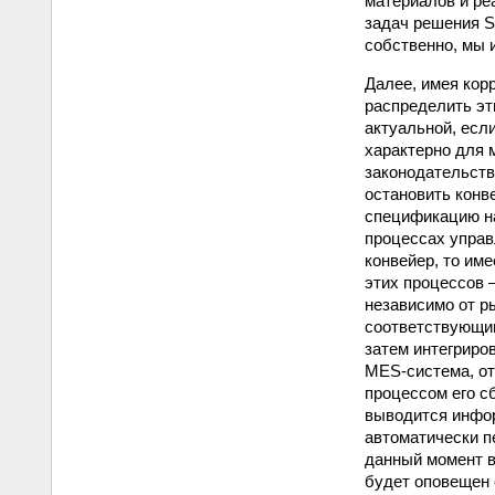
материалов и ре
задач решения S
собственно, мы 
Далее, имея кор
распределить эт
актуальной, есл
характерно для 
законодательств
остановить конв
спецификацию на
процессах управ
конвейер, то име
этих процессов 
независимо от р
соответствующи
затем интегриро
MES‑система, о
процессом его сб
выводится инфор
автоматически п
данный момент в
будет оповещен 