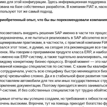
имо для этой конфигурации. Здесь информационная поддержка 
ована на базе собственных разработок. В компании FIAT и, наск
спользуют тот же самый подход.
приобретенный опыт, что бы вы порекомендовали компани
 посоветовать внедрять решения SAP именно в части тех процес
предназначены, и не пытаться реализовать в SAP абсолютно все.
бщемировыми практиками, в частности, с практикой компании FIA
зался этот тезис, я думаю, на сегодня эта рекомендация все‑та
тенок. Мы говорим о программном продукте класса ERP, и наиб
о именно как ERP‑систему, а также тщательно анализировать, 
аждому конкретному бизнес-процессу. Второй момент — это на
ованной команды специалистов по системе. С каким бы квали
 сотрудничали, учесть всю специфику быстро меняющегося бизн
арта) чрезвычайно сложно. Да и в стабильной фазе развития тож
 поставляем автомобили для тех или иных государственных стру
ормлению документации. Поэтому приходится много заниматься
P‑системе. И без собственных специалистов тут трудно обойтис
димые отчеты мы успешно создаем, но требования к гибкости н
 очень высокими. Впрочем, тут на помощь приходит богатство ф