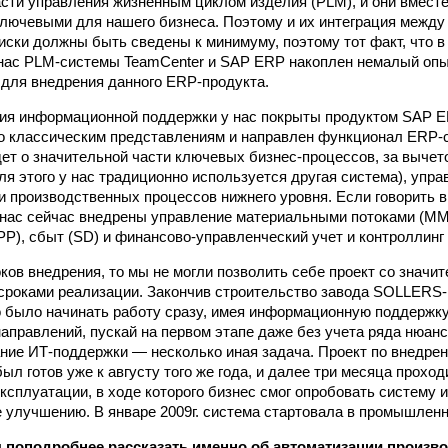
сти управления жизненным циклом изделия (PLM), и они вместе
ключевыми для нашего бизнеса. Поэтому и их интеграция между
риски должны быть сведены к минимуму, поэтому тот факт, что в
нас PLM‑системы TeamCenter и SAP ERP накоплен немалый опыт
для внедрения данного ERP-продукта.
ия информационной поддержки у нас покрыты продуктом SAP E
о классиче­ским представлениям и направлен функционал ERP‑
дет о значительной части ключевых бизнес-процессов, за выче
ля этого у нас традиционно используется другая система), упр
и производственных процессов нижнего уровня. Если говорить 
 нас сейчас внедрены управление материальными потоками (MM
PP), сбыт (SD) и финансово‑управленческий учет и контроллинг 
оков внедрения, то мы не могли позволить себе проект со значи
сроками реализации. Закончив строительство завода SOLLERS
о было начинать работу сразу, имея информационную поддержк
аправлений, пускай на первом этапе даже без учета ряда нюанс
ие ИТ-поддержки — несколько иная задача. Проект по внедрен
был готов уже к августу того же года, и далее три месяца прохо
сплуатации, в ходе которого бизнес смог опробовать систему 
е улучшению. В январе 2009г. система стартовала в промышлен
 поподробнее рассказать именно об автоматизации произв