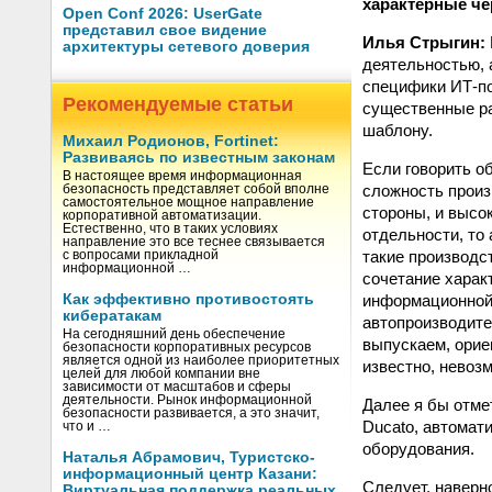
характерные че
Open Conf 2026: UserGate
представил свое видение
Илья Стрыгин:
архитектуры сетевого доверия
деятельностью, 
специфики ИТ-по
Рекомендуемые статьи
существенные ра
шаблону.
Михаил Родионов, Fortinet:
Развиваясь по известным законам
Если говорить о
В настоящее время информационная
сложность произ
безопасность представляет собой вполне
самостоятельное мощное направление
стороны, и высо
корпоративной автоматизации.
Естественно, что в таких условиях
отдельности, то
направление это все теснее связывается
такие производс
с вопросами прикладной
информационной …
сочетание харак
информационной 
Как эффективно противостоять
кибератакам
автопроизводите
На сегодняшний день обеспечение
выпускаем, ориен
безопасности корпоративных ресурсов
является одной из наиболее приоритетных
известно, невоз
целей для любой компании вне
зависимости от масштабов и сферы
деятельности. Рынок информационной
Далее я бы отме
безопасности развивается, а это значит,
Ducato, автомат
что и …
оборудования.
Наталья Абрамович, Туристско-
информационный центр Казани:
Следует, наверн
Виртуальная поддержка реальных