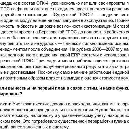
ошедших в состав ОГК-4, уже несколько лет шли свои проекты п
ГРЭС на финальном этапе находился проект внедрения решения 
 другой электростанции — Сургутской ГРЭС‑2 — внедряли сис
 ни один из модулей еще не был запущен в эксплуатацию. Прини
тоимость, гибкость и широкие возможности кастомизации Microso
 довести проект на Березовской ГРЭС до полностью рабочего с
честве базового решения для тиражирования его на другие станц
дачу решить так и не удалось — слишком сильно поменялись акц
енеджментом после объединения. На рубеже 2006—2007 гг. у н
 как полноценного внедрения новой ERP‑системы с использован
резовской ГРЭС. Причем, учитывая приближающиеся сроки вых
аксимально быстрое получение реального результата за счет р
ные и достижимые. Поскольку само наличие работающей едино
 позитивным образом влияет на имидж и оценку стоимости ком
ыли вынесены на первый план в связи с этим, и какие фун
зированы?
акин:
Учет фактических доходов и расходов, или, как мы говори
ликом операционную деятельность компании. Нужно было, что
ухгалтерскому, налоговому и управленческому учету, находилис
ском поле. Это потребовало существенной переработки плана с
ций, ранее заложенных в систему.