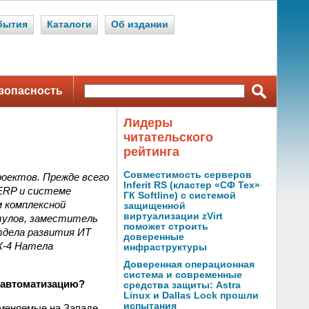
бытия
Каталоги
Об издании
зопасность
Лидеры
читательского
рейтинга
Совместимость серверов
роектов. Прежде всего
Inferit RS (кластер «СФ Тех»
 ERP и системе
ГК Softline) с системой
 комплексной
защищенной
виртуализации zVirt
тулов, заместитель
поможет строить
отдела развития ИТ
доверенные
К-4 Натела
инфраструктуры
Доверенная операционная
система и современные
ю автоматизацию?
средства защиты: Astra
Linux и Dallas Lock прошли
испытания
именяемые на Западе,