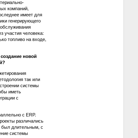
атериально-
ых компаний,
оследнее имеет для
ники генерирующего
и обслуживания
з участия человека:
ько топливо на входе,
а создание новой
й?
жетирования
тодология так или
остроении системы
обы иметь
грации с
аллельно с ERP.
проекты различались
P был длительным, с
ение системы