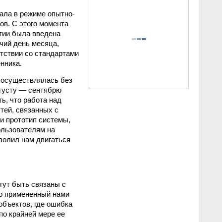
отала в режиме опытно-
ов. С этого момента
тии была введена
очий день месяца,
тствии со стандартами
нника.
X осуществлялась без
вгусту — сентябрю
ь, что работа над
тей, связанных с
ли прототип системы,
ользователям на
волил нам двигаться
гут быть связаны с
то примененный нами
объектов, где ошибка
по крайней мере ее