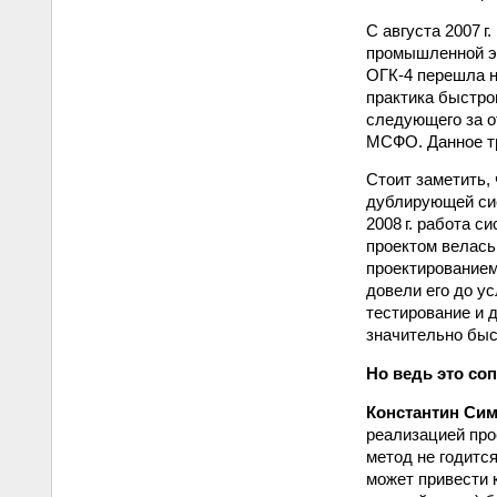
С августа 2007 г
промышленной эк
ОГК-4 перешла н
практика быстрог
следующего за о
МСФО. Данное тр
Стоит заметить,
дублирующей сис
2008 г. работа с
проектом велась
проектированием
довели его до у
тестирование и 
значительно быс
Но ведь это со
Константин Сим
реализацией про
метод не годитс
может привести 