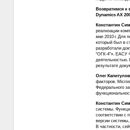
Возвратимся к в
Dynamics AX 200
Константин Сим
реализации комп
мае 2010 г. Для
который был в ст
разработали до
“ОГК-4”». ЕАСУ 
деятельностью. 
результате доку
Олег Капитулов
факторов. Micro
Федерального з
функциональност
Константин Сим
системы. Функци
соответствии с 
версии системы,
В частности, се