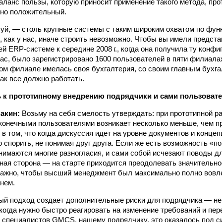
аланс пользы, которую приносит применение такого метода, про
вно положи­тельный.
луй, — столь крупные системы с таким широким охватом по фу
, как у нас, иначе строить невозможно. Чтобы вы имели предст
ей ERP‑системе к середине 2008 г., когда она получила ту конфи
ас, было зарегистрировано 1600 пользователей в пяти филиала
дом филиале имелась своя бухгалтерия, со своим главным бухг
как все должно работать.
ь к прототипному внедрению подрядчики и сами пользоват
макин:
Возьму на себя смелость утверждать: при прототипной р
конечными пользователями возникает несколько меньше, чем п
в том, что когда дискуссия идет на уровне документов и концеп
о спорить, не понимая друг друга. Если же есть возможность «п
снимаются многие разногласия, и сами собой исчезают поводы д
тная сторона — на старте приходится преодолевать значительно
важно, чтобы высший менеджмент был максимально полно вовле
 нем.
ый подход создает дополнительные риски для подрядчика — не 
 когда нужно быстро реагировать на изменение требований и пер
е специалистов GMCS, нашему подрядчику, это оказалось под с