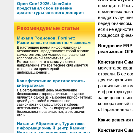
Open Conf 2026: UserGate
приходят в Росс
представил свое видение
признанных нова
архитектуры сетевого доверия
внедрять лучшие
перед бизнесом.
Рекомендуемые статьи
если не единств
процессов финан
Михаил Родионов, Fortinet:
Развиваясь по известным законам
Внедрение ERP‑
В настоящее время информационная
реализован ОГК
безопасность представляет собой вполне
самостоятельное мощное направление
корпоративной автоматизации.
Константин Си
Естественно, что в таких условиях
направление это все теснее связывается
момента основан
с вопросами прикладной
информационной …
отрасли. В ее со
другом организа
Как эффективно противостоять
различные автом
кибератакам
На сегодняшний день обеспечение
инфраструктуры 
безопасности корпоративных ресурсов
защищенного инф
является одной из наиболее приоритетных
целей для любой компании вне
корпоративный по
зависимости от масштабов и сферы
деятельности. Рынок информационной
г. Параллельно 
безопасности развивается, а это значит,
что и …
Какие решения
Наталья Абрамович, Туристско-
информационный центр Казани:
Константин Си
Виртуальная поддержка реальных