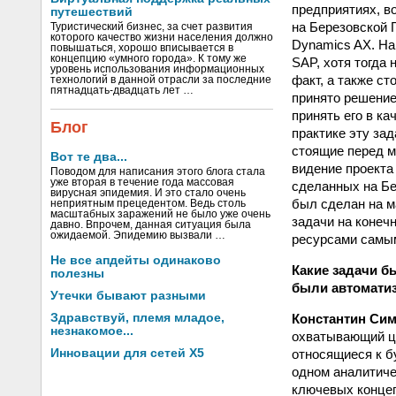
предприятиях, в
путешествий
на Березовской 
Туристический бизнес, за счет развития
которого качество жизни населения должно
Dynamics AX. На
повышаться, хорошо вписывается в
концепцию «умного города». К тому же
SAP, хотя тогда
уровень использования информационных
факт, а также с
технологий в данной отрасли за последние
пятнадцать-двадцать лет …
принято решение
принять его в ка
Блог
практике эту за
стоящие перед м
Вот те два...
видение проекта
Поводом для написания этого блога стала
уже вторая в течение года массовая
сделанных на Бе
вирусная эпидемия. И это стало очень
был сделан на м
неприятным прецедентом. Ведь столь
масштабных заражений не было уже очень
задачи на конеч
давно. Впрочем, данная ситуация была
ожидаемой. Эпидемию вызвали …
ресурсами самым
Не все апдейты одинаково
Какие задачи б
полезны
были автомати
Утечки бывают разными
Константин Сим
Здравствуй, племя младое,
незнакомое...
охватывающий це
относящиеся к б
Инновации для сетей X5
одном аналитиче
ключевых концеп