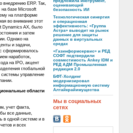
предложила инструмент,
о внедрению ERP. Так,
оценивающий
на базе Microsoft
безопасность ИИ
тему на платформе
Технологическая синергия
мая во внимание этот
и операционная
эффективность: «Группа
ft Dynamics AX, было
Астра» выводит на рынок
остояния и затем
решение для защиты
ии. Однако на
данных в виртуальных
средах
енты и задачи,
ас сформировалось
«Газинформсервис» и РЕД
СОФТ подтвердили
ием наработок,
совместимость Ankey IDM и
ода на IPO, акцент
РЕД АДМ Промышленная
азделения глобальной
редакция 2.0
й системы управление
БФТ-Холдинг
пании.
модернизировал
информационную систему
Алтайкрайимущества
кциональные области
Мы в социальных
м, учет факта,
сетях
бы все данные,
ь в одной системе и в
четов и всех