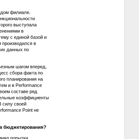
ждом филиале.
функциональности
торого выступала
менениями в
ему с единой базой и
 производился в
их данных по
рьезным шагом вперед,
цесс сбора факта по
ого планирования на
тем и в Performance
своем составе ряд
удельные коэффициенты
В силу своей
rformance Point не
сов бюджетирования?
инял попытки