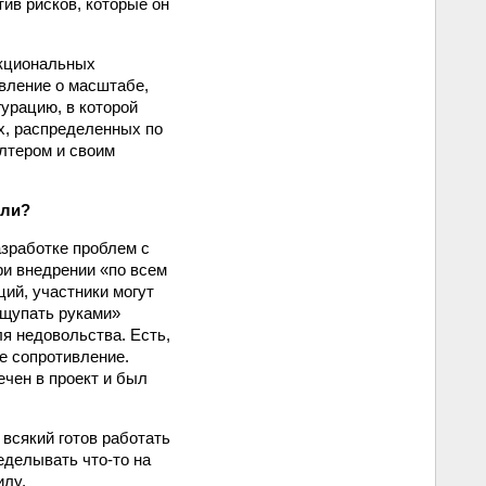
тив рисков, которые он
нкциональных
авление о масштабе,
гурацию, в которой
х, распределенных по
алтером и своим
ели?
азработке проблем с
ри внедрении «по всем
ций, участники могут
ощупать руками»
ля недовольства. Есть,
е сопротивление.
чен в проект и был
всякий готов работать
еделывать что‑то на
илу.