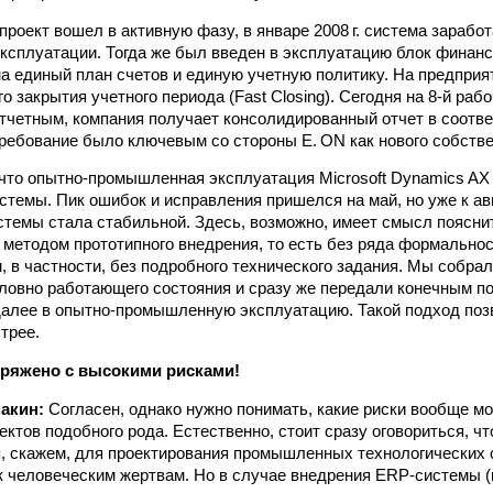
. проект вошел в активную фазу, в январе 2008 г. система зараб
сплуатации. Тогда же был введен в эксплуатацию блок финанс
а единый план счетов и единую учетную политику. На предприя
о закрытия учетного периода (Fast Closing). Сегодня на 8‑й раб
тчетным, компания получает консолидированный отчет в соотве
ебование было ключевым со стороны E. ON как нового собстве
 что опытно-промышленная эксплуатация Microsoft Dynamics A
темы. Пик ошибок и исправления пришелся на май, но уже к а
истемы стала стабильной. Здесь, возможно, имеет смысл пояснит
 методом прототипного внедрения, то есть без ряда формальнос
, в частности, без подробного технического задания. Мы собра
словно работающего состояния и сразу же передали конечным п
далее в опытно-промышленную эксплуатацию. Такой подход поз
трее.
пряжено с высокими рисками!
акин:
Согласен, однако нужно понимать, какие риски вообще мо
ектов подобного рода. Естественно, стоит сразу оговориться, ч
я, скажем, для проектирования промышленных технологических 
к человеческим жертвам. Но в случае внедрения ERP‑системы (