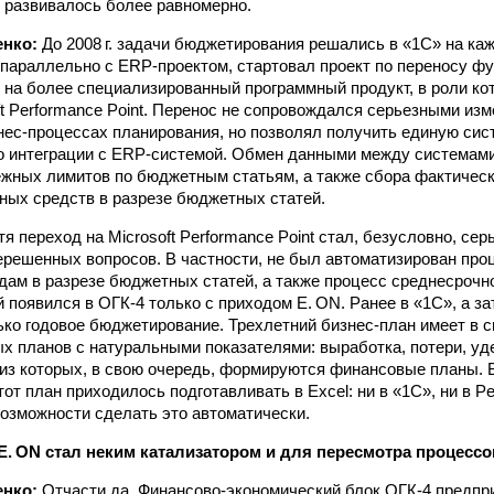
развивалось более равномерно.
енко:
До 2008 г. задачи бюджетирования решались в «1С» на ка
., параллельно с ERP-проектом, стартовал проект по переносу 
 на более спе­циализированный программный продукт, в роли ко
ft Performance Point. Перенос не сопровождался серьезными из
ес-процессах планирования, но позволял получить единую сист
о интеграции с ERP‑системой. Обмен данными между системами
жных лимитов по бюджетным статьям, а также сбора фактическ
ых средств в разрезе бюджетных статей.
тя переход на Microsoft Performance Point стал, безусловно, се
ерешенных вопросов. В частности, не был автоматизирован про
дам в разрезе бюджетных статей, а также процесс среднесрочн
й появился в ОГК-4 только с приходом E. ON. Ранее в «1С», а за
лько годовое бюджетирование. Трехлетний бизнес-план имеет в 
х планов с натуральными показателями: выработка, потери, 
, из которых, в свою очередь, формируются финансовые планы. 
от план приходилось подготавливать в Excel: ни в «1С», ни в Pe
озможности сделать это автоматически.
 E. ON стал неким катализатором и для пересмотра процес
енко:
Отчасти да. Финансово‑экономи­ческий блок ОГК-4 предпр