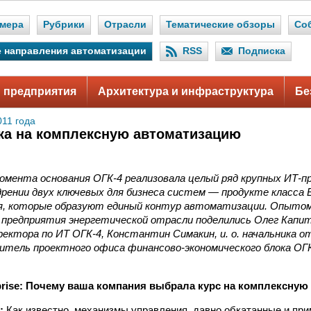
мера
Рубрики
Отрасли
Тематические обзоры
Со
 направления автоматизации
RSS
Подписка
 предприятия
Архитектура и инфраструктура
Бе
011 года
вка на комплексную автоматизацию
омента основания ОГК-4 реализовала целый ряд крупных ИТ-п
дрении двух ключевых для бизнеса систем — продукте класса
, которые образуют единый контур автоматизации. Опытом
предприятия энергетической отрасли поделились Олег Капи
ректора по ИТ ОГК-4, Константин Симакин, и. о. начальника 
дитель проектного офиса финансово‑экономического блока ОГ
terprise: Почему ваша компания выбрала курс на комплексну
в:
Как известно, механизмы управления, давно обкатанные и пр