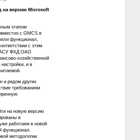
 на версию Microsoft
ажным этапом
овместно с GMCS в
взяли функционал,
соответствии с этим
 ЕАСУ ФХД ОАО
нансово‑хозяйственной
настройки, и в
читаемой.
 и рядом других
ствие требованиям
ширенную
йти на новую версию
ированы в
 уже работаем в новой
й функционал.
овой методологии