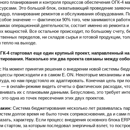
ного планирования и контроля процессов обеспечения ОГК-4 м
сурсами. Это большой блок, охватывающий проведение заявочн
едур, планирование ремонтов и обслуживания оборудования. П
собое значение — фактически 90% того, чем занимаются работ
амках операционной деятельности, состоит именно из ремонта 
х мощностей. Все остальное происходит, по большому счету, бе
ственных переделов, ни складов сырья и готовой продукции, тол
и тепло на выходе.
в ОГК-4 стартовал еще один крупный проект, направленный н
ирования. Насколько эти два проекта связаны между собо
в:
На момент принятия решения о внедрении новой системы бюд
цессы происходили и в самом E. ON. Некоторые механизмы и ме
туда, но нам предстояло их адаптировать. Конечная цель при п
— в онлайн-режиме видеть отчеты о фактических расходах, чт
внивать их с плановыми данными. Безусловно, это требует инте
это одна из точек пересечения этих двух проектов.
акин:
Система бюджетирования несколько лет развивалась пар
истем долгое время не было точек соприкосновения, да и сами 
сказать, характеру. Если процесс внедрения основного блока ER
 стартом, за которым последовал энергичный взлет, то постро