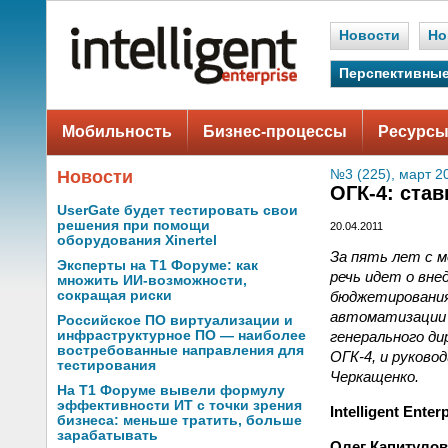
Новости
Но
Перспективные
Мобильность
Бизнес-процессы
Ресурсы
Новости
№3 (225), март 2
ОГК-4: ста
UserGate будет тестировать свои
решения при помощи
20.04.2011
оборудования Xinertel
За пять лет с м
Эксперты на Т1 Форуме: как
речь идет о вне
множить ИИ-возможности,
бюджетирования
сокращая риски
автоматизации 
Российское ПО виртуализации и
генерального ди
инфраструктурное ПО — наиболее
востребованные направления для
ОГК-4, и руково
тестирования
Черкащенко.
На Т1 Форуме вывели формулу
эффективности ИТ с точки зрения
Intelligent En
бизнеса: меньше тратить, больше
зарабатывать
Олег Капитуло