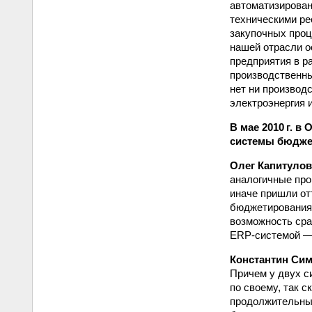
автоматизирован
техническими ре
закупочных проц
нашей отрасли о
предприятия в р
производственны
нет ни производ
электроэнергия 
В мае 2010 г. 
системы бюджет
Олег Капитуло
аналогичные про
иначе пришли от
бюджетирования 
возможность сра
ERP‑системой — 
Константин Сим
Причем у двух с
по своему, так 
продолжительным