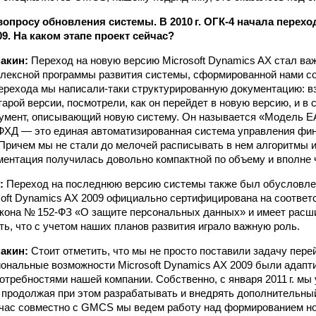
опросу обновления системы. В 2010 г. ОГК-4 начала переход
9. На каком этапе проект сейчас?
акин:
Переход на новую версию Microsoft Dynamics AX стал в
лексной программы развития системы, сформированной нами с
 перехода мы написали‑таки структурированную документацию: 
арой версии, посмотрели, как он перейдет в новую версию, и в 
кумент, описывающий новую систему. Он называется «Модель
ФХД — это единая автоматизированная система управления фи
Причем мы не стали до мелочей расписывать в нем алгоритмы и 
ментация получилась довольно компактной по объему и вполне 
:
Переход на последнюю версию системы также был обусловлен
soft Dynamics AX 2009 официально сертифицирована на соответ
акона № 152-ФЗ «О защите персональных данных» и имеет рас
ь, что с учетом наших планов развития играло важную роль.
акин:
Стоит отметить, что мы не просто поставили задачу пере
ональные возможности Microsoft Dynamics AX 2009 были адапт
потребностями нашей компании. Собственно, с января 2011 г. мы
 продолжая при этом разрабатывать и внедрять дополнительны
йчас совместно с GMCS мы ведем работу над формированием н