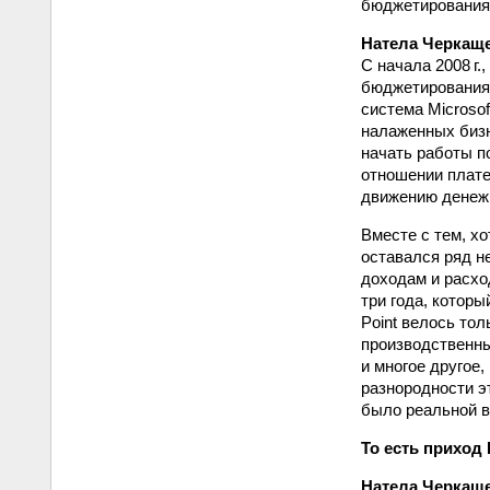
бюджетирования 
Натела Черкащ
С начала 2008 г
бюджет­ирования
система Microso
налаженных бизн
начать работы п
отношении плате
движению денежн
Вместе с тем, хо
оставался ряд н
доходам и расхо
три года, которы
Point велось то
производственны
и многое другое
разнородности эт
было реальной в
То есть приход
Натела Черкащ