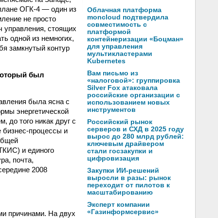
плане ОГК-4 — один из
Облачная платформа
moncloud подтвердила
мление не просто
совместимость с
ч управления, стоящих
платформой
ть одной из немногих,
контейнеризации «Боцман»
для управления
ебя замкнутый контур
мультикластерами
Kubernetes
Вам письмо из
который был
«налоговой»: группировка
Silver Fox атаковала
российские организации с
авления была ясна с
использованием новых
инструментов
ормы энергетической
, до того никак друг с
Российский рынок
серверов и СХД в 2025 году
е бизнес-процессы и
вырос до 280 млрд рублей:
общей
ключевым драйвером
ТКИС) и единого
стали госзакупки и
цифровизация
а, почта,
 середине 2008
Закупки ИИ-решений
выросли в разы: рынок
переходит от пилотов к
масштабированию
Эксперт компании
«Газинформсервис»
и причинами. На двух