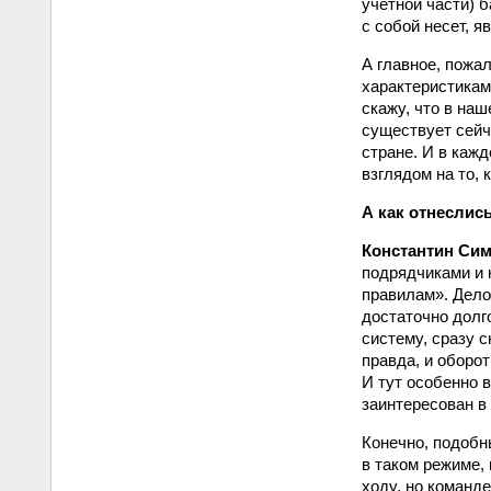
учетной части) б
с собой несет, я
А главное, пожа
характеристикам
скажу, что в наш
существует сейч
стране. И в каж
взглядом на то, 
А как отнеслис
Константин Си
подрядчиками и 
правилам». Дело 
достаточно долг
систему, сразу 
правда, и оборо
И тут особенно 
заинтересован в
Конечно, подобн
в таком режиме,
ходу, но команд