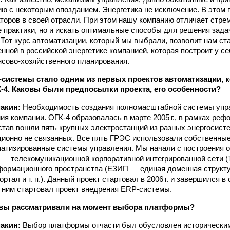
ию с некоторым опозданием. Энергетика не исключение. В этом 
торов в своей отрасли. При этом нашу компанию отличает стре
 практики, но и искать оптимальные способы для решения зада
 Тот курс автоматизации, который мы выбрали, позволит нам ста
енной в российской энергетике компанией, которая построит у с
сово‑хозяйственного планирования.
системы стало одним из первых проектов автоматизации, 
-4. Каковы были предпосылки проекта, его особенности?
макин:
Необходимость создания полномасштабной системы упр
ия компании. ОГК-4 образовалась в марте 2005 г., в рамках реф
став вошли пять крупных электростанций из разных энергосистем
ционно не связанных. Все пять ГРЭС использовали собственны
атизированные системы управления. Мы начали с построения 
— телекомуникационной корпоративной интегрированной сети (
ормационного пространства (ЕЗИП — единая доменная структур
ртал и т. п.). Данный проект стартовал в 2006 г. и завершился в
с ним стартовал проект внедрения ERP‑системы.
 вы рассматривали на момент выбора платформы?
макин:
Выбор платформы отчасти был обусловлен историческим