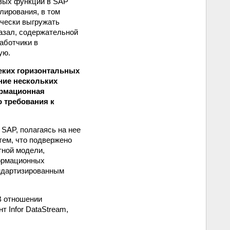
овых функций в SAP
лирования, в том
ически выгружать
казал, содержательной
аботчики в
ую.
еких горизонтальных
ние нескольких
ормационная
о требования к
 SAP, полагаясь на нее
 тем, что подвержено
тной модели,
формационных
андартизированным
В отношении
 Infor DataStream,