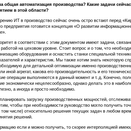
а общая автоматизация производства? Какие задачи сейчас
тием в этой области?
рению ИТ в производство сейчас очень остро встают перед «Ки
о предприятия готовится концепция «О развитии информационн
е».
ритет в соответствии с этим документом имеют задачи, связа
 работой на цеховом уровне. Стоит вопрос и о том, что необход
низацию оборудования и оснастить станки специальной техник
азателей и характеристик. Мы также хотим знать некоторую с
обходимую для детальной оптимизации именно производственн
ли иной агрегат, какова его производительность и его техническо
акие операции выполняются в данный момент и т. д. Конечно, по
ие экономически нецелесообразно, однако делать это в наибол
езно, а иногда и просто необходимо.
планировать загрузку производственных мощностей, отслежива
отим, чтобы при необходимости руководство могло получить то
 том числе) относительно решения текущих задач в любом време
инятия решений.
рмацию если и можно получить, то скорее интерполяцией имею