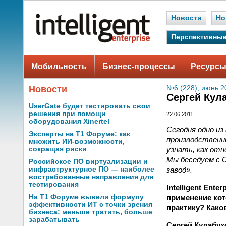
Новости
Но
Перспективные
Мобильность
Бизнес-процессы
Ресурсы
Новости
№6 (228), июнь 2
Сергей Кул
UserGate будет тестировать свои
решения при помощи
22.06.2011
оборудования Xinertel
Сегодня одно из
Эксперты на Т1 Форуме: как
производственны
множить ИИ-возможности,
узнать, как отн
сокращая риски
Мы беседуем с 
Российское ПО виртуализации и
завод».
инфраструктурное ПО — наиболее
востребованные направления для
тестирования
Intelligent En
применение кот
На Т1 Форуме вывели формулу
эффективности ИТ с точки зрения
практику? Како
бизнеса: меньше тратить, больше
зарабатывать
Сергей Кулабух