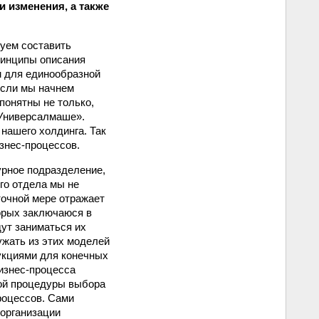
 изменения, а также
руем составить
ринципы описания
м для единообразной
если мы начнем
понятны не только,
«Универсалмаше».
нашего холдинга. Так
знес-процессов.
урное подразделение,
го отдела мы не
точной мере отражает
торых заключаюся в
дут заниматься их
ужать из этих моделей
рукциями для конечных
изнес-процесса
ной процедуры выбора
роцессов. Сами
 организации