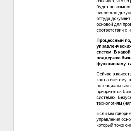
означает, что п
будет невозможн
числе для докум
оттуда документ
основой для про
соответствии с 
Процессный под
управленческих
систем. В како
поддержка бизн
функционалу, г
Сейчас в качеств
как на систему, 
потенциальным т
приоритетов биз
системах. Безус
технологиям (на
Если мы говорим
управления осно
который тоже оч