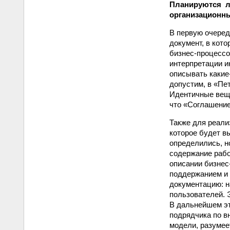
Планируются ли
организационны
В первую очеред
документ, в кот
бизнес-процессо
интерпретации и
описывать какие
допустим, в «Пе
Идентичные вещи
что «Соглашение
Также для реали
которое будет в
определились, н
содержание рабо
описании бизнес
поддержанием и 
документацию: н
пользователей. 
В дальнейшем эт
подрядчика по в
модели, разумее