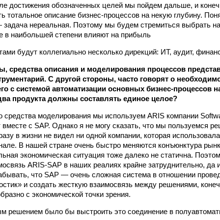
ле достижения обозначенных целей мы пойдем дальше, и коне
ть тотальное описание бизнес-процессов на некую глубину. Пон
— задача нереальная. Поэтому мы будем стремиться выбрать на
ые в наибольшей степени влияют на прибыль
тами будут коллегиально несколько дирекций: ИТ, аудит, финан
ы, средства описания и моделирования процессов предста
рументарий. С другой стороны, часто говорят о необходимо
его с системой автоматизации основных бизнес-процессов н
два продукта должны составлять единое целое?
го средства моделирования мы используем ARIS компании Softw
 вместе с SAP. Однако я не могу сказать, что мы пользуемся ре
 разу в жизни не видел ни одной компании, которая использовал
але. В нашей стране очень быстро меняются конъюнктура рынк
льная экономическая ситуация тоже далеко не статична. Поэтому
мосвязь ARIS-SAP в наших реалиях крайне затруднительно, да и
забывать, что SAP — очень сложная система в отношении прове
остик» и создать жесткую взаимосвязь между решениями, конечн
образно с экономической точки зрения.
м решением было бы выстроить это соединение в полуавтомат