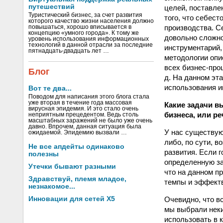
путешествий
целей, поставле
Туристический бизнес, за счет развития
того, что себест
которого качество жизни населения должно
производства. С
повышаться, хорошо вписывается в
концепцию «умного города». К тому же
довольно сложно
уровень использования информационных
технологий в данной отрасли за последние
инструментарий,
пятнадцать-двадцать лет …
методологии опи
всех бизнес-про
Блог
д. На данном эт
использования и
Вот те два...
Поводом для написания этого блога стала
уже вторая в течение года массовая
Какие задачи в
вирусная эпидемия. И это стало очень
бизнеса, или р
неприятным прецедентом. Ведь столь
масштабных заражений не было уже очень
давно. Впрочем, данная ситуация была
У нас существую
ожидаемой. Эпидемию вызвали …
либо, по сути, 
Не все апдейты одинаково
развития. Если г
полезны
определенную за
Утечки бывают разными
что на данном п
Здравствуй, племя младое,
темпы и эффектв
незнакомое...
Очевидно, что в
Инновации для сетей X5
мы выбрали неки
использовать в 