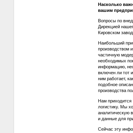
Насколько важн
вашим предприя
Вопросы по внед
Дирекцией нашег
Кировском завод
Наибольший прио
производством и
частичную модер
необходимых пок
информацию, не
включен ли тот и
ним работает, к
подобное описан
производства пол
Нам приходится 
логистику. Мы х
аналитическую в
и данные для пр
Сейчас эту инфо