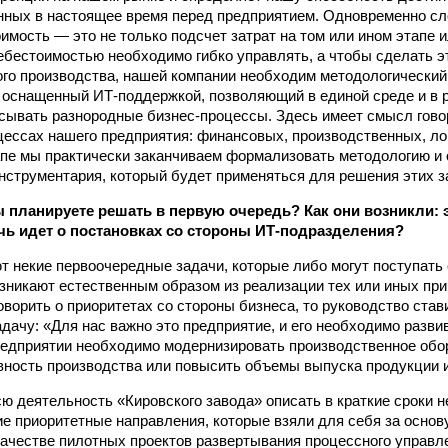
нных в настоящее время перед предприятием. Одновременно с
оимость — это не только подсчет затрат на том или ином этапе 
ебестоимостью необходимо гибко управлять, а чтобы сделать э
го производства, нашей компании необходим методологически
 оснащенный ИТ-поддержкой, позволяющий в единой среде и в 
сывать разнородные бизнес-процессы. Здесь имеет смысл гово
цессах нашего предприятия: финансовых, производственных, лог
апе мы практически заканчиваем формализовать методологию и
нструментария, который будет применяться для решения этих з
ы планируете решать в первую очередь? Как они возникли: 
ечь идет о постановках со стороны ИТ-подразделения?
т некие первоочередные задачи, которые либо могут поступать 
возникают естественным образом из реализации тех или иных п
оворить о приоритетах со стороны бизнеса, то руководство став
дачу: «Для нас важно это предприятие, и его необходимо развив
редприятии необходимо модернизировать производственное обо
ность производства или повысить объемы выпуска продукции и 
сю деятельность «Кировского завода» описать в краткие сроки 
е приоритетные направления, которые взяли для себя за основ
качестве пилотных проектов развертывания процессного управле