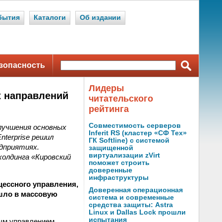
бытия
Каталоги
Об издании
зопасность
Лидеры
х направлений
читательского
рейтинга
Совместимость серверов
улучшения основных
Inferit RS (кластер «СФ Тех»
nterprise решил
ГК Softline) с системой
едприятиях.
защищенной
виртуализации zVirt
олдинга «Кировский
поможет строить
доверенные
инфраструктуры
оцессного управления,
Доверенная операционная
ошло в массовую
система и современные
средства защиты: Astra
Linux и Dallas Lock прошли
испытания
ым управлением,