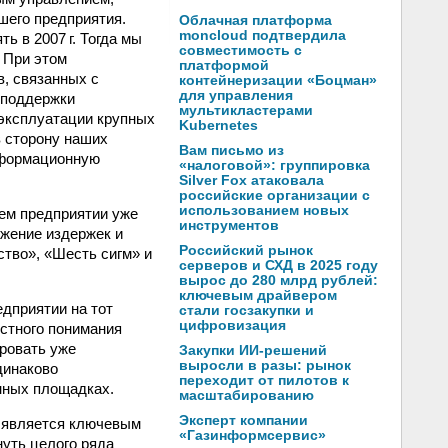
шего предприятия.
Облачная платформа
moncloud подтвердила
 в 2007 г. Тогда мы
совместимость с
 При этом
платформой
, связанных с
контейнеризации «Боцман»
для управления
 поддержки
мультикластерами
 эксплуатации крупных
Kubernetes
 сторону наших
Вам письмо из
нформационную
«налоговой»: группировка
Silver Fox атаковала
российские организации с
использованием новых
шем предприятии уже
инструментов
жение издержек и
Российский рынок
ство», «Шесть сигм» и
серверов и СХД в 2025 году
вырос до 280 млрд рублей:
ключевым драйвером
дприятии на тот
стали госзакупки и
цифровизация
остного понимания
ировать уже
Закупки ИИ-решений
выросли в разы: рынок
динаково
переходит от пилотов к
нных площадках.
масштабированию
Эксперт компании
ь является ключевым
«Газинформсервис»
уть целого ряда