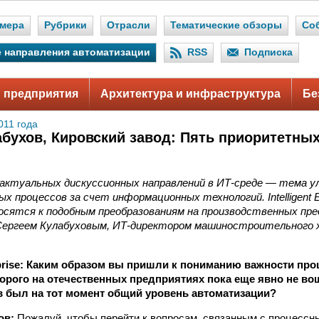
мера
Рубрики
Отрасли
Тематические обзоры
Со
 направления автоматизации
RSS
Подписка
 предприятия
Архитектура и инфраструктура
Бе
011 года
абухов, Кировский завод: Пять приоритетны
 актуальных дискуссионных направлений в ИТ‑среде — тема 
х процессов за счет информационных технологий. Intelligent E
осятся к подобным преобразованиям на производственных пр
Сергеем Кулабуховым, ИТ‑директором машиностроительного х
terprise: Каким образом вы пришли к пониманию важности пр
орого на отечественных предприятиях пока еще явно не в
в был на тот момент общий уровень автоматизации?
ов:
Пожалуй, чтобы перейти к вопросам, связанным с процессн