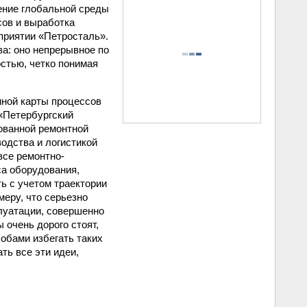
ение глобальной среды
сов и выработка
приятии «Петросталь».
ва: оно непрерывное по
остью, четко понимая
иной карты процессов
 «Петербургский
зованной ремонтной
одства и логистикой
все ремонтно-
са оборудования,
ь с учетом траектории
меру, что серьезно
плуатации, совершенно
 очень дорого стоят,
обами избегать таких
ть все эти идеи,