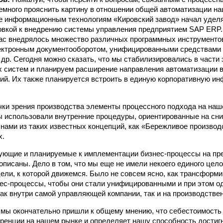
емного прояснить картину в отношении общей автоматизации на
 информационным технологиям «Кировский завод» начал уделять
овкой к внедрению системы управления предприятием SAP ERP.
ас внедрялось множество различных программных инструментов
ектронным документооборотом, унифицированными средствами
 др. Сегодня можно сказать, что мы стабилизировались в части
систем и планируем расширение направления автоматизации в
ий. Их также планируется встроить в единую корпоративную и
очки зрения производства элементы процессного подхода на на
 использовали внутренние процедуры, ориентированные на сни
нами из таких известных концепций, как «Бережливое производ
х.
ющие и планируемые к имплементации бизнес-процессы на пре
описаны. Дело в том, что мы еще не имели некоего единого цел
цели, к которой движемся. Было не совсем ясно, как трансформ
с-процессы, чтобы они стали унифицированными и при этом о
к внутри самой управляющей компании, так и на производстве
 мы окончательно пришли к общему мнению, что себестоимост
ренции на нашем рынке и определяет нашу способность достигн