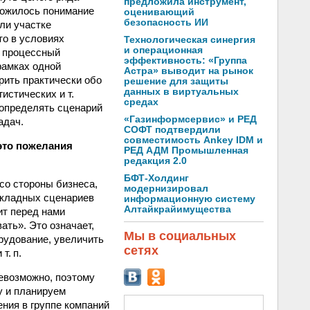
предложила инструмент,
ложилось понимание
оценивающий
безопасность ИИ
или участке
то в условиях
Технологическая синергия
и операционная
й процессный
эффективность: «Группа
рамках одной
Астра» выводит на рынок
рить практически обо
решение для защиты
данных в виртуальных
истических и т.
средах
 определять сценарий
«Газинформсервис» и РЕД
адач.
СОФТ подтвердили
совместимость Ankey IDM и
это пожелания
РЕД АДМ Промышленная
редакция 2.0
БФТ-Холдинг
со стороны бизнеса,
модернизировал
рикладных сценариев
информационную систему
Алтайкрайимущества
ит перед нами
ать». Это означает,
Мы в социальных
рудование, увеличить
сетях
т. п.
невозможно, поэтому
у и планируем
ния в группе компаний