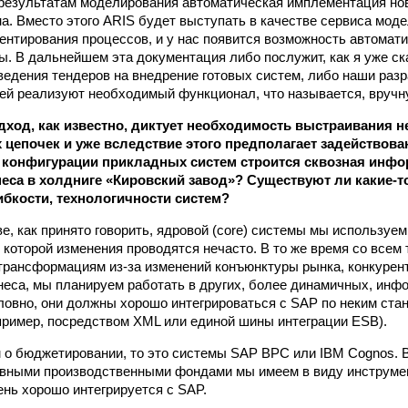
о результатам моделирования автоматическая имплементация н
а. Вместо этого ARIS будет выступать в качестве сервиса моде
ентирования процессов, и у нас появится возможность автомат
ы. В дальнейшем эта документация либо послужит, как я уже с
ведения тендеров на внедрение готовых систем, либо наши разр
ней реализуют необходимый функционал, что называется, вручн
ход, как известно, диктует необходимость выстраивания н
 цепочек и уже вследствие этого предполагает задействова
й конфигурации прикладных систем строится сквозная инф
еса в холдниге «Кировский завод»? Существуют ли какие‑т
ибкости, технологичности систем?
е, как принято говорить, ядровой (core) системы мы используем
в которой изменения проводятся нечасто. В то же время со всем
рансформациям из‑за изменений конъюнктуры рынка, конкурен
неса, мы планируем работать в других, более динамичных, ин
ловно, они должны хорошо интегрироваться с SAP по неким ст
пример, посредством XML или единой шины интеграции ESB).
 о бюджетировании, то это системы SAP BPC или IBM Cognos. 
вными производственными фондами мы имеем в виду инструмент
ень хорошо интегрируется с SAP.