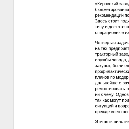
«Кировский заво
бюджетирования 
рекомендаций по
Здесь стоит под
типу и достаточ
операционные из
Четвертая задач
на тех предприя
тракторный заво
службы завода, 
закупок, были е
профилактически
планов по модер
дальнейшего раз
ремонтировать т
ни к чему. Одно
так как могут п
ситуаций и вовр
прежде всего не
Эти пять пилотн