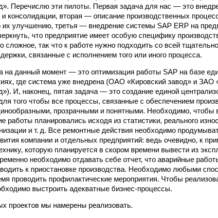
д». Перечислю эти пилоты. Первая задача для нас — это внедр
и консолидации, вторая — описание производственных процес
 их улучшению, третья — внедрение системы SAP ERP на пред
черкнуть, что предприятие имеет особую специфику производст
но сложное, так что к работе нужно подходить со всей тщательн
держки, связанные с исполнением того или иного процесса.
а на данный момент — это оптимизация работы SAP на базе ед
тиях, где система уже внедрена (ОАО «Кировский завод» и ЗАО
д»). И, наконец, пятая задача — это создание единой централи
для того чтобы все процессы, связанные с обеспечением произв
динообразными, прозрачными и понятными. Необходимо, чтобы 
е работы планировались исходя из статистики, реального изно
низации и т. д. Все ремонтные действия необходимо продумыват
вития компании и отдельных предприятий: ведь очевидно, к при
ехнику, которую планируется в скором времени вывести из экс
временно необходимо отдавать себе отчет, что аварийные работы
риводить к приостановке производства. Необходимо любыми спос
емя проводить профилактические мероприятия. Чтобы реализова
обходимо выстроить адекватные бизнес-процессы.
ых проектов мы намерены реализовать.