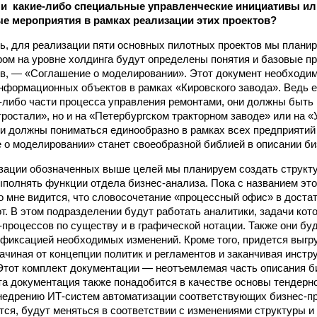
 какие‑либо специальные управленческие инициативы или
е мероприятия в рамках реализации этих проектов?
ь, для реализации пяти основных пилотных проектов мы плани
ором на уровне холдинга будут определены понятия и базовые п
в, — «Соглашение о моделировании». Этот документ необходи
нформационных объектов в рамках «Кировского завода». Ведь 
‑либо части процесса управления ремонтами, они должны быть 
тростали», но и на «Петербургском тракторном заводе» или на 
 должны пониматься единообразно в рамках всех предприятий 
 о моделировании» станет своеобразной библией в описании би
зации обозначенных выше целей мы планируем создать структ
ыполнять функции отдела бизнес-анализа. Пока с названием это
о мне видится, что словосочетание «процессный офис» в доста
т. В этом подразделении будут работать аналитики, задачи ко
-процессов по существу и в графической нотации. Также они бу
фиксацией необходимых изменений. Кроме того, придется выгр
ачиная от концепции политик и регламентов и заканчивая инст
Этот комплект документации — неотъемлемая часть описания б
а документация также понадобится в качестве основы тендер
недрению ИТ‑систем автоматизации соответствующих бизнес-п
тся, будут меняться в соответствии с изменениями структуры и