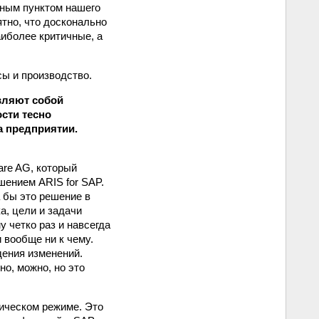
чным пунктом нашего
ятно, что досконально
иболее критичные, а
сы и производство.
вляют собой
сти тесно
а предприятии.
are AG, который
шением ARIS for SAP.
а бы это решение в
а, цели и задачи
 четко раз и навсегда
 вообще ни к чему.
дения изменений.
о, можно, но это
ическом режиме. Это