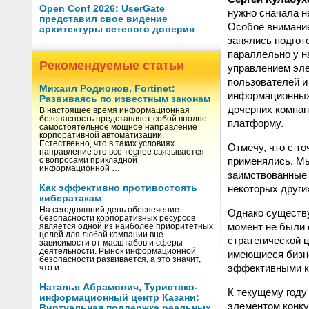
Open Conf 2026: UserGate
нужно сначала н
представил свое видение
Особое внимание
архитектуры сетевого доверия
занялись подгот
параллельно у н
Рекомендуемые статьи
управлением эл
пользователей и
Михаил Родионов, Fortinet:
информационных 
Развиваясь по известным законам
дочерних компан
В настоящее время информационная
безопасность представляет собой вполне
платформу.
самостоятельное мощное направление
корпоративной автоматизации.
Естественно, что в таких условиях
Отмечу, что с т
направление это все теснее связывается
применялись. Мы
с вопросами прикладной
информационной …
заимствованные 
некоторых други
Как эффективно противостоять
кибератакам
На сегодняшний день обеспечение
Однако существу
безопасности корпоративных ресурсов
момент не были 
является одной из наиболее приоритетных
целей для любой компании вне
стратегической 
зависимости от масштабов и сферы
деятельности. Рынок информационной
имеющиеся бизне
безопасности развивается, а это значит,
эффективными ка
что и …
Наталья Абрамович, Туристско-
К текущему году
информационный центр Казани:
элементом конку
Виртуальная поддержка реальных