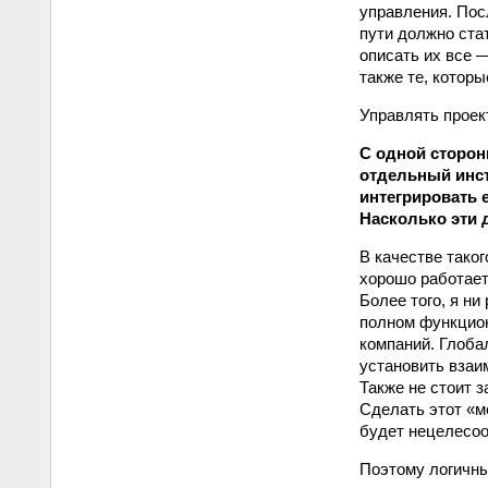
управления. Пос
пути должно ста
описать их все 
также те, котор
Управлять проек
С одной сторон
отдельный инст
интегрировать 
Насколько эти 
В качестве тако
хорошо работает
Более того, я ни
полном функцион
компаний. Глоба
установить взаи
Также не стоит 
Сделать этот «м
будет нецеле­со
Поэтому логичны