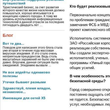
путешествий
Кто будет реализовыв
Туристический бизнес, за счет развития
которого качество жизни населения должно
повышаться, хорошо вписывается в
Первоначально концеп
концепцию «умного города». К тому же
по проблемам гражданс
уровень использования информационных
технологий в данной отрасли за последние
замечания ФСБ и МВД Р
пятнадцать-двадцать лет …
проект комплексного о
Блог
Исполнитель системног
ЗАО «Российская корпо
Вот те два...
реализации собственны
Поводом для написания этого блога стала
уже вторая в течение года массовая
Мы создали экспертно-
вирусная эпидемия. И это стало очень
неприятным прецедентом. Ведь столь
исполнителей, ученых.
масштабных заражений не было уже очень
программы «Умный горо
давно. Впрочем, данная ситуация была
ожидаемой. Эпидемию вызвали …
общих усилий.
Не все апдейты одинаково
В чем особенность эт
полезны
безопасной среды?
Утечки бывают разными
Здравствуй, племя младое,
Город совершенно откр
незнакомое...
постоянно ощущать себ
Инновации для сетей X5
не годится. Безопасно
услуг, необходимых лю