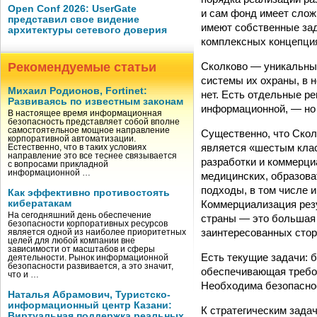
Open Conf 2026: UserGate
и сам фонд имеет слож
представил свое видение
имеют собственные зада
архитектуры сетевого доверия
комплексных концепциях
Сколково — уникальный
Рекомендуемые статьи
системы их охраны, в н
Михаил Родионов, Fortinet:
нет. Есть отдельные р
Развиваясь по известным законам
информационной, — но 
В настоящее время информационная
безопасность представляет собой вполне
самостоятельное мощное направление
Существенно, что Сколк
корпоративной автоматизации.
является «шестым клас
Естественно, что в таких условиях
направление это все теснее связывается
разработки и коммерц
с вопросами прикладной
информационной …
медицинских, образова
подходы, в том числе 
Как эффективно противостоять
Коммерциализация резу
кибератакам
На сегодняшний день обеспечение
страны — это большая 
безопасности корпоративных ресурсов
заинтересованных стор
является одной из наиболее приоритетных
целей для любой компании вне
зависимости от масштабов и сферы
Есть текущие задачи: 
деятельности. Рынок информационной
безопасности развивается, а это значит,
обеспечивающая требо
что и …
Необходима безопаснос
Наталья Абрамович, Туристско-
информационный центр Казани:
К стратегическим зада
Виртуальная поддержка реальных