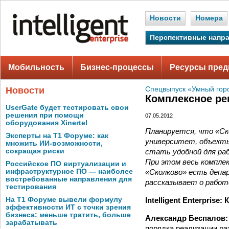
Новости
Номера
Перспективные напр
Мобильность
Бизнес-процессы
Ресурсы пред
Новости
Спецвыпуск «Умный го
Комплексное р
UserGate будет тестировать свои
решения при помощи
07.05.2012
оборудования Xinertel
Планируется, что «Ск
Эксперты на Т1 Форуме: как
университет, объекты
множить ИИ-возможности,
стать удобной для раб
сокращая риски
При этом весь компле
Российское ПО виртуализации и
«Сколково» есть депа
инфраструктурное ПО — наиболее
востребованные направления для
рассказывает о работ
тестирования
Intelligent Enterpris
На Т1 Форуме вывели формулу
эффективности ИТ с точки зрения
бизнеса: меньше тратить, больше
Александр Беспалов:
зарабатывать
порядка реализации ра