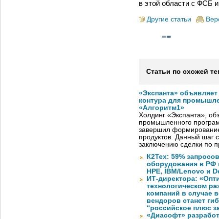
в этой области с ФСБ 
Другие статьи
Вер
Статьи по схожей те
«Экспанта» объявляет
контура для промышле
«Алгоритм1»
Холдинг «Экспанта», о
промышленного програм
завершил формирование
продуктов. Данный шаг 
заключению сделки по 
К2Тех: 59% запросов
оборудования в РФ 
HPE, IBM/Lenovo и De
ИТ-директора: «Оп
технологическом ра
компаний в случае 
вендоров станет ги
“российское плюс з
«Диасофт» разработ