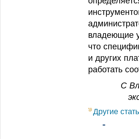
определяетс
инструменто
администрат
владеющие у
что специфи
и других пл
работать со
С В
эк
Другие стат