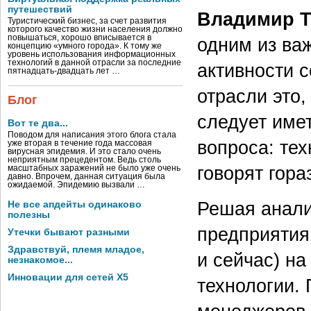
путешествий
Владимир 
Туристический бизнес, за счет развития
которого качество жизни населения должно
повышаться, хорошо вписывается в
одним из ва
концепцию «умного города». К тому же
уровень использования информационных
технологий в данной отрасли за последние
активности 
пятнадцать-двадцать лет …
отрасли это,
Блог
следует име
Вот те два...
Поводом для написания этого блога стала
вопроса: те
уже вторая в течение года массовая
вирусная эпидемия. И это стало очень
неприятным прецедентом. Ведь столь
говорят гора
масштабных заражений не было уже очень
давно. Впрочем, данная ситуация была
ожидаемой. Эпидемию вызвали …
Решая анали
Не все апдейты одинаково
полезны
предприятия
Утечки бывают разными
Здравствуй, племя младое,
и сейчас) н
незнакомое...
Инновации для сетей X5
технологии. 