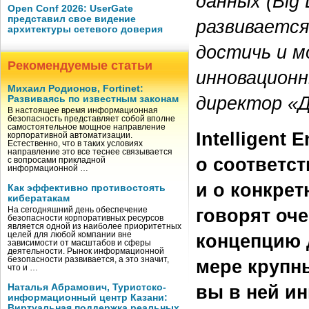
данных (Big
Open Conf 2026: UserGate
представил свое видение
развивается
архитектуры сетевого доверия
достичь и м
Рекомендуемые статьи
инновационн
Михаил Родионов, Fortinet:
директор «Д
Развиваясь по известным законам
В настоящее время информационная
безопасность представляет собой вполне
самостоятельное мощное направление
Intelligent 
корпоративной автоматизации.
Естественно, что в таких условиях
направление это все теснее связывается
о соответс
с вопросами прикладной
информационной …
и о конкре
Как эффективно противостоять
кибератакам
говорят оче
На сегодняшний день обеспечение
безопасности корпоративных ресурсов
является одной из наиболее приоритетных
концепцию 
целей для любой компании вне
зависимости от масштабов и сферы
деятельности. Рынок информационной
безопасности развивается, а это значит,
мере крупны
что и …
вы в ней и
Наталья Абрамович, Туристско-
информационный центр Казани:
Виртуальная поддержка реальных