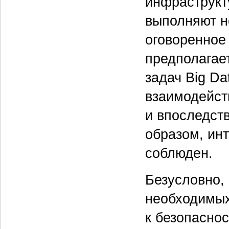
инфраструкт
выполняют н
оговоренное
предполагае
задач Big Da
взаимодейст
и впоследст
образом, инт
соблюден.
Безусловно,
необходимых
к безопасно