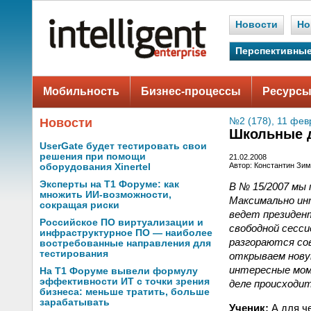
Новости
Но
Перспективные
Мобильность
Бизнес-процессы
Ресурсы
Новости
№2 (178), 11 фев
Школьные д
UserGate будет тестировать свои
решения при помощи
21.02.2008
Автор: Константин Зи
оборудования Xinertel
Эксперты на Т1 Форуме: как
В № 15/2007 мы
множить ИИ-возможности,
Максимально ин
сокращая риски
ведет президен
Российское ПО виртуализации и
свободной сесси
инфраструктурное ПО — наиболее
разгораются со
востребованные направления для
тестирования
открываем нову
интересные моме
На Т1 Форуме вывели формулу
эффективности ИТ с точки зрения
деле происходи
бизнеса: меньше тратить, больше
зарабатывать
Ученик:
А для че