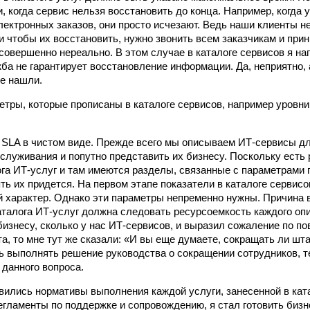
 когда сервис нельзя восстановить до конца. Например, когда у
лектронных заказов, они просто исчезают. Ведь наши клиенты н
и чтобы их восстановить, нужно звонить всем заказчикам и прин
 совершенно нереально. В этом случае в каталоге сервисов я на
ба не гарантирует восстановление информации. Да, неприятно, 
не нашли.
тры, которые прописаны в каталоге сервисов, например уровн
 SLA в чистом виде. Прежде всего мы описываем ИТ-сервисы дл
служивания и попутно представить их бизнесу. Поскольку есть
ога ИТ-услуг и там имеются разделы, связанные с параметрами 
ть их придется. На первом этапе показатели в каталоге сервисо
 характер. Однако эти параметры непременно нужны. Причина в
аталога ИТ-услуг должна следовать ресурсоемкость каждого опи
 бизнесу, сколько у нас ИТ-сервисов, и выразил сожаление по п
, то мне тут же сказали: «И вы еще думаете, сокращать ли штат
сь выполнять решение руководства о сокращении сотрудников, т
 данного вопроса.
явились нормативы выполнения каждой услуги, занесенной в кат
гламенты по поддержке и сопровождению, я стал готовить бизн