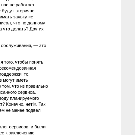
 нас не работает
е будут вторично
имать заявку «с
писал, что по данному
а что делать? Других
и обслуживания, — это
я того, чтобы понять
 рекомендованная
поддержки, то,
в могут иметь
 том, что из правильно
санного сервиса.
оводу планируемого
? Конечно, нет!». Так
ем не менее подвел
алог сервисов, и были
ес к заключению