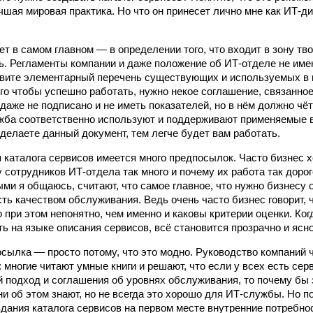
учшая мировая практика. Но что он принесет лично мне как ИТ-д
 в самом главном — в определении того, что входит в зону тво
ь. Регламенты компании и даже положение об ИТ-отделе не им
авите элементарный перечень существующих и используемых в 
ого чтобы успешно работать, нужно некое соглашение, связанное
даже не подписано и не иметь показателей, но в нём должно чёт
жба соответственно используют и поддерживают применяемые в
делаете данный документ, тем легче будет вам работать.
я каталога сервисов имеется много предпосылок. Часто бизнес х
 сотрудников ИТ-отдела так много и почему их работа так дорог
ыми я общаюсь, считают, что самое главное, что нужно бизнесу 
ть качеством обслуживания. Ведь очень часто бизнес говорит, ч
 при этом непонятно, чем именно и каковы критерии оценки. Ко
ь на языке описания сервисов, всё становится прозрачно и ясно
сылка — просто потому, что это модно. Руководство компаний 
 многие читают умные книги и решают, что если у всех есть сер
 подход и соглашения об уровнях обслуживания, то почему бы э
ни об этом знают, но не всегда это хорошо для ИТ-службы. Но п
дания каталога сервисов на первом месте внутренние потребн