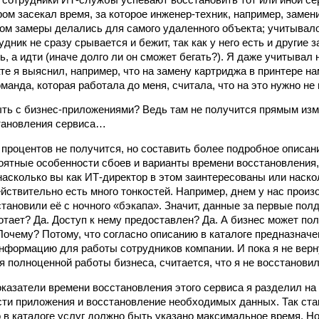
ром засекал время, за которое инженер-техник, например, замен
том замеры делались для самого удаленного объекта; учитывало
дник не сразу срывается и бежит, так как у него есть и другие 
ь, а идти (иначе долго ли он сможет бегать?). Я даже учитыва
тате я выяснил, например, что на замену картриджа в принтере 
оманда, которая работала до меня, считала, что на это нужно не
ыть с бизнес-приложениями? Ведь там не получится прямым из
тановления сервиса…
процентов не получится, но составить более подробное описани
оятные особенности сбоев и варианты времени восстановления,
 насколько вы как ИТ-директор в этом заинтересованы или наско
ействительно есть много тонкостей. Например, днем у нас произ
тановили её с ночного «бэкапа». Значит, данные за первые пол­
тает? Да. Доступ к нему предоставлен? Да. А бизнес может по
Почему? Потому, что согласно описанию в каталоге предназнач
нформацию для работы сотрудников компании. И пока я не верн
 полноценной работы бизнеса, считается, что я не восстановил
оказатели времени восстановления этого сервиса я разделил на
ти приложения и восстановление необходимых данных. Так ста
о в каталоге услуг должно быть указано максимальное время. Но