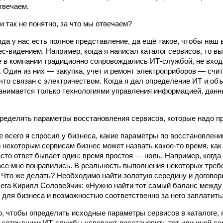
отвечаем.
и так не понятно, за что мы отвечаем?
да у нас есть полное представление, да ещё такое, чтобы наш 
с-видением. Например, когда я написал каталог сервисов, то вы
е в компании традиционно сопровождались ИТ-службой, не входя
. Один из них — закупка, учет и ремонт электроприборов — счи
что связан с электричеством. Когда я дал определение ИТ и об
анимается только технологиями управления информацией, данн
ределять параметры восстановления сервисов, которые надо пр
 всего я спросил у бизнеса, какие параметры по восстановлен
 некоторым сервисам бизнес может назвать какое-то время, как 
асто ответ бывает один: время простоя — ноль. Например, когда
 все мне понравились. В реальность выполнения некоторых треб
 Что же делать? Необходимо найти золотую середину и договори
лега Кирилл Соловейчик: «Нужно найти тот самый баланс между
для бизнеса и возможностью соответственно за него заплатить
о, чтобы определить исходные параметры сервисов в каталоге, я
 сотрудники ИТ-службы успевают восстановить тот или иной сер