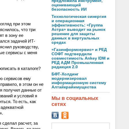
предложила инструмент,
оценивающий
безопасность ИИ
Технологическая синергия
и операционная
взгляд при этом
эффективность: «Группа
яснилось, что три
Астра» выводит на рынок
решение для защиты
т в зону ее
данных в виртуальных
тался задачей ИТ-
средах
ъяснил руководству,
«Газинформсервис» и РЕД
ые сервисы с меня
СОФТ подтвердили
совместимость Ankey IDM и
РЕД АДМ Промышленная
редакция 2.0
описать в каталоге?
БФТ-Холдинг
ию сервисов ему
модернизировал
информационную систему
правило, в этом он не
Алтайкрайимущества
 я получил данные от
ований и условий я
Мы в социальных
ться. То есть, как
сетях
 адекватной
».
 сделал расчет, за
вис. Вплоть до того,