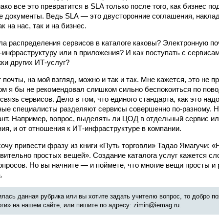
ко все это превратится в SLA только после того, как бизнес п
е документы. Ведь SLA — это двусторонние соглашения, накл
к на нас, так и на бизнес.
а распределения сервисов в каталоге каковы? Электронную поч
-инфраструктуру или в приложения? И как поступать с сервисам
ки других ИТ-услуг?
почты, на мой взгляд, можно и так и так. Мне кажется, это не п
ом я бы не рекомендовал слишком сильно беспокоиться по повод
вязь сервисов. Дело в том, что единого стандарта, как это надо
ные специалисты разделяют сервисы совершенно по-разному. Н
нт. Например, вопрос, выделять ли ЦОД в отдельный сервис или 
ния, и от отношения к ИТ-инфраструктуре в компании.
очу привести фразу из книги «Путь торговли» Тадао Ямагучи: «
вительно простых вещей». Создание каталога услуг кажется сл
опросов. Но вы начните — и поймете, что многие вещи просты и
.
лась данная рубрика или вы хотите задать учителю вопрос, то добро п
и» на нашем сайте, или пишите по адресу: zimin@iemag.ru.