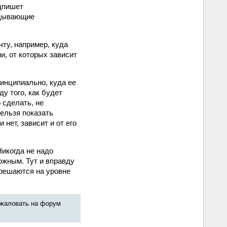
одпишет
адывающие
ту, например, куда
и, от которых зависит
ринципиально, куда ее
у того, как будет
 сделать, не
ельзя показать
нет, зависит и от его
Никогда не надо
ожным. Тут и вправду
 решаются на уровне
ожаловать на форум