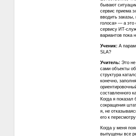
бывают ситуации,
сервис приема э
вводить заказы, 
голоса» — а это
сервису ИТ-служ
вариантов пока 
Ученик:
А параме
SLA?
Учитель:
Это не
сами объекты об
структура катал
конечно, заполня
ориентировочный
составленного к
Когда я показал
сокращения штата
я, не отказывая
его к пересмотру
Когда у меня по
выпущены все ре