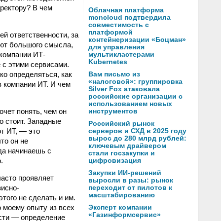
иректору? В чем
Облачная платформа
moncloud подтвердила
совместимость с
платформой
ей ответственности, за
контейнеризации «Боцман»
еют большого смысла,
для управления
компании ИТ-
мультикластерами
Kubernetes
 с этими сервисами.
ко определяться, как
Вам письмо из
«налоговой»: группировка
 компании ИТ. И чем
Silver Fox атаковала
российские организации с
использованием новых
очет понять, чем он
инструментов
о стоит. Западные
Российский рынок
от ИТ, — это
серверов и СХД в 2025 году
вырос до 280 млрд рублей:
то он не
ключевым драйвером
гда начинаешь с
стали госзакупки и
.
цифровизация
Закупки ИИ-решений
часто проявляет
выросли в разы: рынок
висно-
переходит от пилотов к
масштабированию
того не сделать и им.
о моему опыту из всех
Эксперт компании
«Газинформсервис»
ости — определение