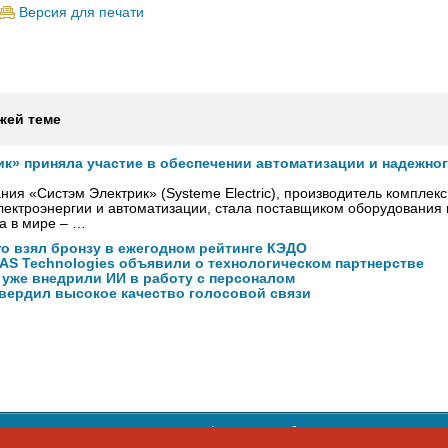
Версия для печати
жей теме
ик» приняла участие в обеспечении автоматизации и надежно
ния «Систэм Электрик» (Systeme Electric), производитель комплек
ектроэнергии и автоматизации, стала поставщиком оборудования
а в мире – …
ro взял бронзу в ежегодном рейтинге КЭДО
NAS Technologies объявили о технологическом партнерстве
 уже внедрили ИИ в работу с персоналом
вердил высокое качество голосовой связи
ости персональных данных
,
информация об авторских правах и п
фон: +7 495 974-22-60. Факс: +7 495 974-22-63. E-mail:
siteeditor@i