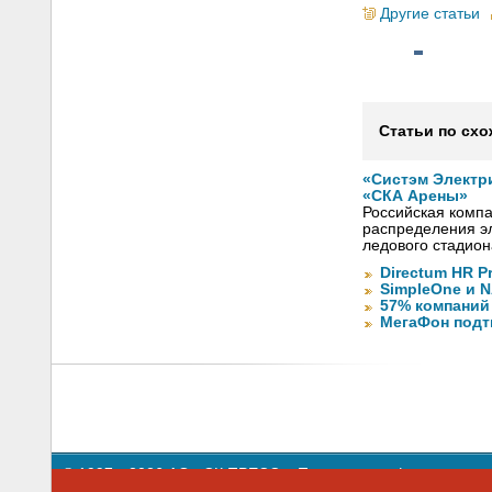
Другие статьи
Статьи по схо
«Систэм Электр
«СКА Арены»
Российская компа
распределения эл
ледового стадион
Directum HR P
SimpleOne и 
57% компаний
МегаФон подт
© 1997—2026 АО «СК ПРЕСС».
Политика конфиденциальн
109147 г. Москва, ул. Марксистская, 34, строение 10. Теле