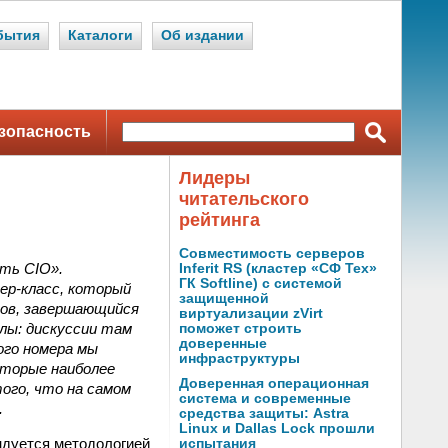
бытия
Каталоги
Об издании
зопасность
Лидеры
читательского
рейтинга
Совместимость серверов
ть CIO».
Inferit RS (кластер «СФ Тех»
ГК Softline) с системой
ер-класс, который
защищенной
сов, завершающийся
виртуализации zVirt
олы: дискуссии там
поможет строить
доверенные
ого номера мы
инфраструктуры
оторые наиболее
Доверенная операционная
ого, что на самом
система и современные
.
средства защиты: Astra
Linux и Dallas Lock прошли
ендуется методологией
испытания