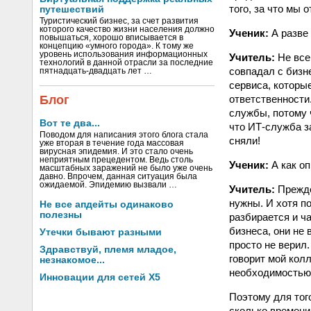
того, за что мы 
путешествий
Туристический бизнес, за счет развития
которого качество жизни населения должно
Ученик:
А разве 
повышаться, хорошо вписывается в
концепцию «умного города». К тому же
уровень использования информационных
Учитель:
Не всег
технологий в данной отрасли за последние
совпадал с бизне
пятнадцать-двадцать лет …
сервиса, которы
ответственности
Блог
службы, потому 
Вот те два...
что ИТ-служба з
Поводом для написания этого блога стала
сняли!
уже вторая в течение года массовая
вирусная эпидемия. И это стало очень
неприятным прецедентом. Ведь столь
Ученик:
А как оп
масштабных заражений не было уже очень
давно. Впрочем, данная ситуация была
ожидаемой. Эпидемию вызвали …
Учитель:
Прежде
нужны. И хотя по
Не все апдейты одинаково
полезны
разбирается и ч
бизнеса, они не
Утечки бывают разными
просто не верил.
Здравствуй, племя младое,
говорит мой кол
незнакомое...
необходимостью 
Инновации для сетей X5
Поэтому для тог
сколько времени