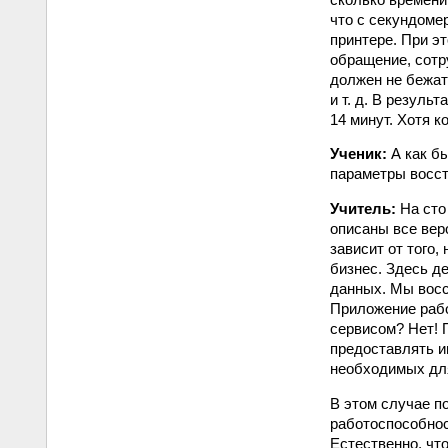
что с секундоме
принтере. При э
обращение, сотру
должен не бежат
и т. д. В резуль
14 минут. Хотя к
Ученик:
А как б
параметры восс
Учитель:
На сто 
описаны все вер
зависит от того,
бизнес. Здесь д
данных. Мы восс
Приложение рабо
сервисом? Нет! 
предоставлять и
необходимых для
В этом случае п
работоспособнос
Естественно, чт