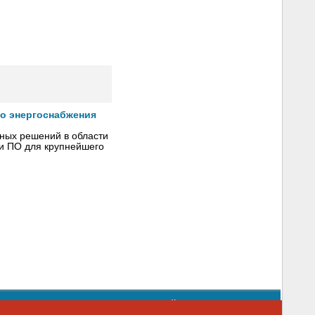
го энергоснабжения
сных решений в области
 и ПО для крупнейшего
орядке использования материалов сайта
emag.ru
..