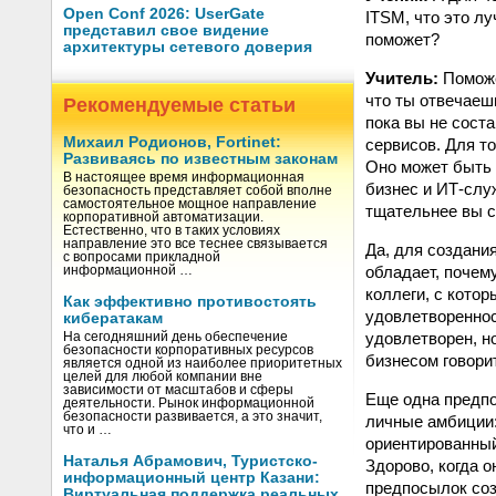
Open Conf 2026: UserGate
ITSM, что это л
представил свое видение
поможет?
архитектуры сетевого доверия
Учитель:
Поможет
что ты отвечаеш
Рекомендуемые статьи
пока вы не сост
Михаил Родионов, Fortinet:
сервисов. Для т
Развиваясь по известным законам
Оно может быть 
В настоящее время информационная
бизнес и ИТ-слу
безопасность представляет собой вполне
самостоятельное мощное направление
тщательнее вы с
корпоративной автоматизации.
Естественно, что в таких условиях
направление это все теснее связывается
Да, для создани
с вопросами прикладной
обладает, почему
информационной …
коллеги, с котор
Как эффективно противостоять
удовлетвореннос
кибератакам
удовлетворен, но
На сегодняшний день обеспечение
безопасности корпоративных ресурсов
бизнесом говорит
является одной из наиболее приоритетных
целей для любой компании вне
зависимости от масштабов и сферы
Еще одна предпо
деятельности. Рынок информационной
безопасности развивается, а это значит,
личные амбиции:
что и …
ориентированный
Наталья Абрамович, Туристско-
Здорово, когда о
информационный центр Казани:
предпосылок соз
Виртуальная поддержка реальных