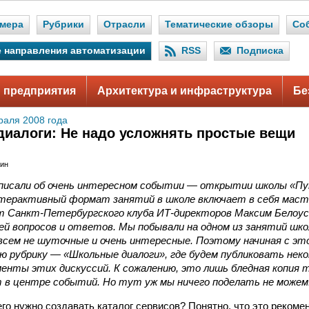
мера
Рубрики
Отрасли
Тематические обзоры
Со
 направления автоматизации
RSS
Подписка
 предприятия
Архитектура и инфраструктура
Бе
раля 2008 года
иалоги: Не надо усложнять простые вещи
мин
 писали об очень интересном событии — открытии школы «Пу
терактивный формат занятий в школе включает в себя маст
т Санкт-Петербургского клуба ИТ-директоров Максим Белоу
ей вопросов и ответов. Мы побывали на одном из занятий шк
всем не шуточные и очень интересные. Поэтому начиная с эт
ю рубрику — «Школьные диалоги», где будем публиковать нек
нты этих дискуссий. К сожалению, это лишь бледная копия т
т в центре событий. Но тут уж мы ничего поделать не можем
го нужно создавать каталог сервисов? Понятно, что это реком