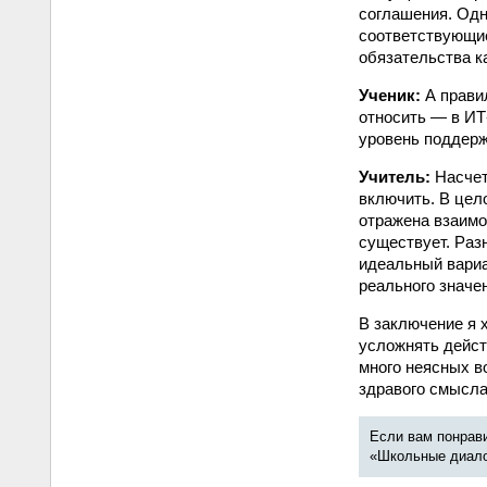
соглашения. Одна
соответствующи
обязательства ка
Ученик:
А правил
относить — в ИТ
уровень поддерж
Учитель:
Насчет 
включить. В цел
отражена взаимос
существует. Раз
идеальный вариа
реального значе
В заключение я х
усложнять дейст
много неясных в
здравого смысла
Если вам понрави
«Школьные диалог