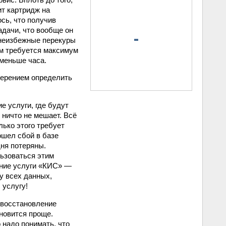
ит картридж на
сь, что получив
задачи, что вообще он
л неизбежные перекуры
нам требуется максимум
 меньше часа.
мерением определить
е услуги, где будут
 ничто не мешает. Всё
лько этого требует
ошел сбой в базе
дня потеряны.
льзоваться этим
ение услуги «КИС» —
у всех данных,
 услугу!
 восстановление
новится проще.
 надо понимать, что