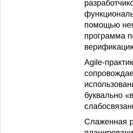
разработчик
функциональ
помощью неп
программа п
верификаци
Agile-практи
сопровождае
использован
буквально «
слабосвязан
Слаженная р
планировани