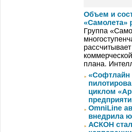
Объем и сос
«Самолета» 
Группа «Само
многоступенч
рассчитывает
коммерческой
плана. Интел
«Софтлайн Р
пилотирова
циклом «A
предприяти
OmniLine а
внедрила ю
АСКОН стал