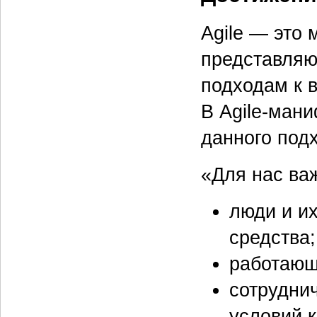
Agile — это 
представляю
подходам к 
В Agile-ман
данного подх
«Для нас ва
люди и и
средства;
работающ
сотрудни
условий к