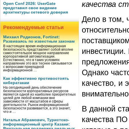
качества ст
Open Conf 2026: UserGate
представил свое видение
архитектуры сетевого доверия
Дело в том, 
Рекомендуемые статьи
относительн
Михаил Родионов, Fortinet:
поставщиком
Развиваясь по известным законам
В настоящее время информационная
инвестиции. 
безопасность представляет собой вполне
самостоятельное мощное направление
корпоративной автоматизации.
предложения
Естественно, что в таких условиях
направление это все теснее связывается
с вопросами прикладной
Однако част
информационной …
Как эффективно противостоять
качество, и 
кибератакам
На сегодняшний день обеспечение
внимательно
безопасности корпоративных ресурсов
является одной из наиболее приоритетных
целей для любой компании вне
зависимости от масштабов и сферы
деятельности. Рынок информационной
В данной ст
безопасности развивается, а это значит,
что и …
качества ПО 
Наталья Абрамович, Туристско-
информационный центр Казани:
Виртуальная поддержка реальных