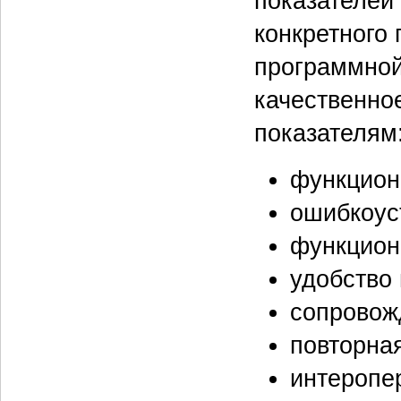
показателей 
конкретного
программной
качественно
показателям
функциона
ошибкоуст
функцион
удобство 
сопровожд
повторная
интеропер