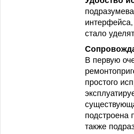
Удобство и
подразумева
интерфейса,
стало уделя
Сопровожд
В первую оч
ремонтоприго
простого ис
эксплуатируе
существующа
подстроена 
также подраз