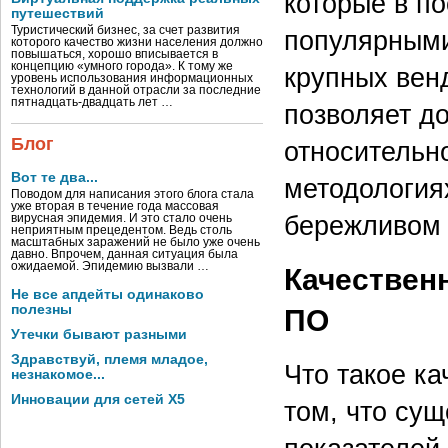
которые в п
путешествий
Туристический бизнес, за счет развития
популярными
которого качество жизни населения должно
повышаться, хорошо вписывается в
концепцию «умного города». К тому же
крупных венд
уровень использования информационных
технологий в данной отрасли за последние
пятнадцать-двадцать лет …
позволяет д
Блог
относительно
Вот те два...
методологиях
Поводом для написания этого блога стала
уже вторая в течение года массовая
бережливом п
вирусная эпидемия. И это стало очень
неприятным прецедентом. Ведь столь
масштабных заражений не было уже очень
давно. Впрочем, данная ситуация была
ожидаемой. Эпидемию вызвали …
Качествен
Не все апдейты одинаково
полезны
ПО
Утечки бывают разными
Здравствуй, племя младое,
Что такое ка
незнакомое...
Инновации для сетей X5
том, что су