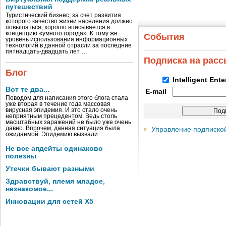
путешествий
Туристический бизнес, за счет развития
которого качество жизни населения должно
повышаться, хорошо вписывается в
концепцию «умного города». К тому же
События
уровень использования информационных
технологий в данной отрасли за последние
пятнадцать-двадцать лет …
Подписка на рас
Блог
Intelligent Ent
Вот те два...
E-mail
Поводом для написания этого блога стала
уже вторая в течение года массовая
вирусная эпидемия. И это стало очень
неприятным прецедентом. Ведь столь
масштабных заражений не было уже очень
давно. Впрочем, данная ситуация была
Управление подписко
ожидаемой. Эпидемию вызвали …
Не все апдейты одинаково
полезны
Утечки бывают разными
Здравствуй, племя младое,
незнакомое...
Инновации для сетей X5