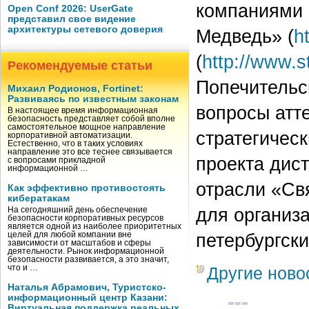
компаниями E
Open Conf 2026: UserGate
представил свое видение
архитектуры сетевого доверия
Медведь» (
h
(
http://www.s
Рекомендуемые статьи
Попечительс
Михаил Родионов, Fortinet:
Развиваясь по известным законам
вопросы атте
В настоящее время информационная
безопасность представляет собой вполне
самостоятельное мощное направление
стратегическ
корпоративной автоматизации.
Естественно, что в таких условиях
направление это все теснее связывается
проекта дис
с вопросами прикладной
информационной …
отрасли «Св
Как эффективно противостоять
кибератакам
для организ
На сегодняшний день обеспечение
безопасности корпоративных ресурсов
является одной из наиболее приоритетных
петербургск
целей для любой компании вне
зависимости от масштабов и сферы
деятельности. Рынок информационной
безопасности развивается, а это значит,
что и …
Другие ново
Наталья Абрамович, Туристско-
информационный центр Казани:
Виртуальная поддержка реальных