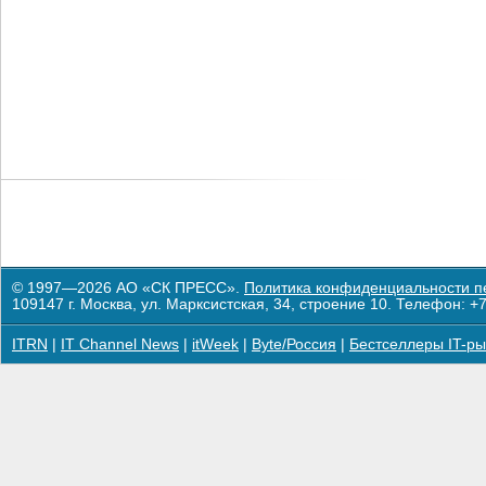
© 1997—2026 АО «СК ПРЕСС».
Политика конфиденциальности п
109147 г. Москва, ул. Марксистская, 34, строение 10. Телефон: +7
ITRN
|
IT Channel News
|
itWeek
|
Byte/Россия
|
Бестселлеры IT-ры