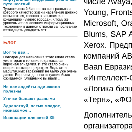
числе Avaya, 
путешествий
Туристический бизнес, за счет развития
Young, Front
которого качество жизни населения должно
повышаться, хорошо вписывается в
концепцию «умного города». К тому же
Microsoft, O
уровень использования информационных
технологий в данной отрасли за последние
пятнадцать-двадцать лет …
Blums, SAP A
Блог
Xerox. Предп
Вот те два...
компаний AB
Поводом для написания этого блога стала
уже вторая в течение года массовая
Вaan Еврази
вирусная эпидемия. И это стало очень
неприятным прецедентом. Ведь столь
масштабных заражений не было уже очень
давно. Впрочем, данная ситуация была
«Интеллект-
ожидаемой. Эпидемию вызвали …
«Логика биз
Не все апдейты одинаково
полезны
«Терн», «ФО
Утечки бывают разными
Здравствуй, племя младое,
незнакомое...
Дополнитель
Инновации для сетей X5
организатор