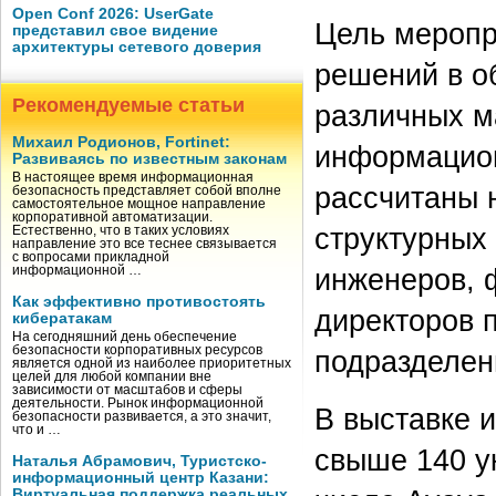
Open Conf 2026: UserGate
Цель меропр
представил свое видение
архитектуры сетевого доверия
решений в о
Рекомендуемые статьи
различных м
Михаил Родионов, Fortinet:
информацион
Развиваясь по известным законам
В настоящее время информационная
рассчитаны 
безопасность представляет собой вполне
самостоятельное мощное направление
корпоративной автоматизации.
структурных
Естественно, что в таких условиях
направление это все теснее связывается
с вопросами прикладной
инженеров, 
информационной …
Как эффективно противостоять
директоров 
кибератакам
На сегодняшний день обеспечение
безопасности корпоративных ресурсов
подразделен
является одной из наиболее приоритетных
целей для любой компании вне
зависимости от масштабов и сферы
деятельности. Рынок информационной
В выставке 
безопасности развивается, а это значит,
что и …
свыше 140 у
Наталья Абрамович, Туристско-
информационный центр Казани:
Виртуальная поддержка реальных