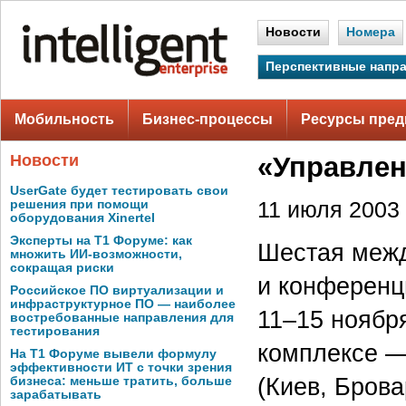
Новости
Номера
Перспективные напр
Мобильность
Бизнес-процессы
Ресурсы пред
Новости
«Управлен
UserGate будет тестировать свои
решения при помощи
11 июля 2003 
оборудования Xinertel
Эксперты на Т1 Форуме: как
Шестая межд
множить ИИ-возможности,
сокращая риски
и конференц
Российское ПО виртуализации и
инфраструктурное ПО — наиболее
11–15 ноябр
востребованные направления для
тестирования
комплексе —
На Т1 Форуме вывели формулу
эффективности ИТ с точки зрения
(Киев, Брова
бизнеса: меньше тратить, больше
зарабатывать