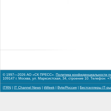
© 1997—2026 АО «СК ПРЕСС».
Политика конфиденциальности п
109147 г. Москва, ул. Марксистская, 34, строение 10. Телефон: +7
ITRN
|
IT Channel News
|
itWeek
|
Byte/Россия
|
Бестселлеры IT-ры