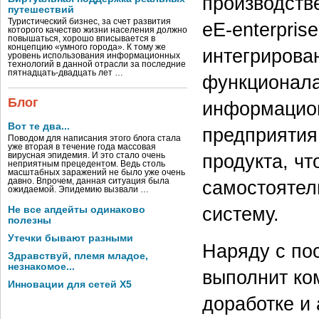
производств
путешествий
Туристический бизнес, за счет развития
eE-enterpris
которого качество жизни населения должно
повышаться, хорошо вписывается в
концепцию «умного города». К тому же
интегрирова
уровень использования информационных
технологий в данной отрасли за последние
пятнадцать-двадцать лет …
функционала
Блог
информацио
Вот те два...
предприятия
Поводом для написания этого блога стала
уже вторая в течение года массовая
продукта, ч
вирусная эпидемия. И это стало очень
неприятным прецедентом. Ведь столь
масштабных заражений не было уже очень
давно. Впрочем, данная ситуация была
самостоятел
ожидаемой. Эпидемию вызвали …
систему.
Не все апдейты одинаково
полезны
Утечки бывают разными
Наряду с по
Здравствуй, племя младое,
незнакомое...
выполнит ко
Инновации для сетей X5
доработке и 