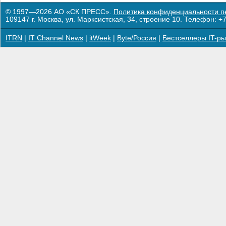
© 1997—2026 АО «СК ПРЕСС».
Политика конфиденциальности п
109147 г. Москва, ул. Марксистская, 34, строение 10. Телефон: +7
ITRN
|
IT Channel News
|
itWeek
|
Byte/Россия
|
Бестселлеры IT-ры