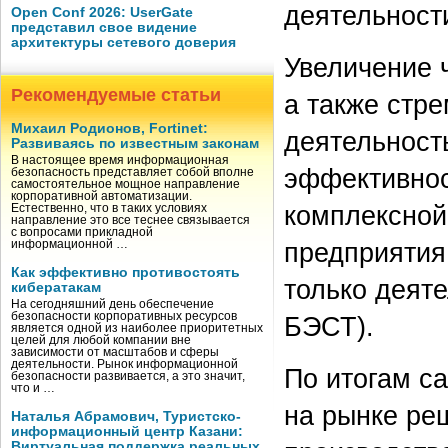
деятельност
Open Conf 2026: UserGate
представил свое видение
архитектуры сетевого доверия
Увеличение 
Рекомендуемые статьи
а также стр
Михаил Родионов, Fortinet:
деятельност
Развиваясь по известным законам
В настоящее время информационная
эффективнос
безопасность представляет собой вполне
самостоятельное мощное направление
корпоративной автоматизации.
комплексной
Естественно, что в таких условиях
направление это все теснее связывается
с вопросами прикладной
предприятия
информационной …
Как эффективно противостоять
только деят
кибератакам
На сегодняшний день обеспечение
безопасности корпоративных ресурсов
БЭСТ).
является одной из наиболее приоритетных
целей для любой компании вне
зависимости от масштабов и сферы
деятельности. Рынок информационной
По итогам с
безопасности развивается, а это значит,
что и …
на рынке ре
Наталья Абрамович, Туристско-
информационный центр Казани:
Виртуальная поддержка реальных