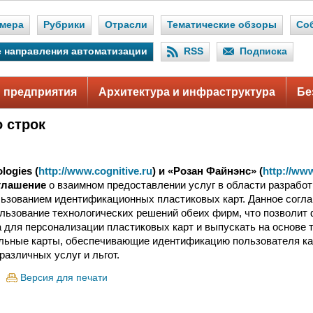
мера
Рубрики
Отрасли
Тематические обзоры
Со
 направления автоматизации
RSS
Подписка
 предприятия
Архитектура и инфраструктура
Бе
о строк
logies (
http://www.cognitive.ru
) и «Розан Файнэнс» (
http://ww
глашение
о взаимном предоставлении услуг в области разработ
льзованием идентификационных пластиковых карт. Данное согл
льзование технологических решений обеих фирм, что позволит
 для персонализации пластиковых карт и выпускать на основе 
ьные карты, обеспечивающие идентификацию пользователя кар
различных услуг и льгот.
Версия для печати