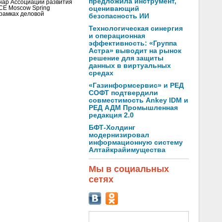
предложила инструмент,
инар Ассоциации развития
CE Moscow Spring
оценивающий
рамках деловой
безопасность ИИ
Технологическая синергия
и операционная
эффективность: «Группа
Астра» выводит на рынок
решение для защиты
данных в виртуальных
средах
«Газинформсервис» и РЕД
СОФТ подтвердили
совместимость Ankey IDM и
РЕД АДМ Промышленная
редакция 2.0
БФТ-Холдинг
модернизировал
информационную систему
Алтайкрайимущества
Мы в социальных
сетях