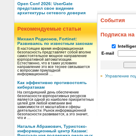
Open Conf 2026: UserGate
представил свое видение
архитектуры сетевого доверия
События
Рекомендуемые статьи
Подписка на
Михаил Родионов, Fortinet:
Развиваясь по известным законам
Intellig
В настоящее время информационная
безопасность представляет собой вполне
E-mail
самостоятельное мощное направление
корпоративной автоматизации.
Естественно, что в таких условиях
направление это все теснее связывается
с вопросами прикладной
информационной …
Управление по
Как эффективно противостоять
кибератакам
На сегодняшний день обеспечение
безопасности корпоративных ресурсов
является одной из наиболее приоритетных
целей для любой компании вне
зависимости от масштабов и сферы
деятельности. Рынок информационной
безопасности развивается, а это значит,
что и …
Наталья Абрамович, Туристско-
информационный центр Казани:
Виртуальная поддержка реальных