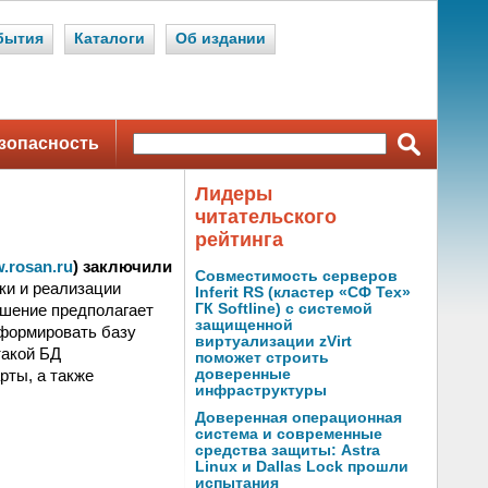
бытия
Каталоги
Об издании
зопасность
Лидеры
читательского
рейтинга
w.rosan.ru
) заключили
Совместимость серверов
ки и реализации
Inferit RS (кластер «СФ Тех»
ашение предполагает
ГК Softline) с системой
защищенной
 формировать базу
виртуализации zVirt
такой БД
поможет строить
ты, а также
доверенные
инфраструктуры
Доверенная операционная
система и современные
средства защиты: Astra
Linux и Dallas Lock прошли
испытания