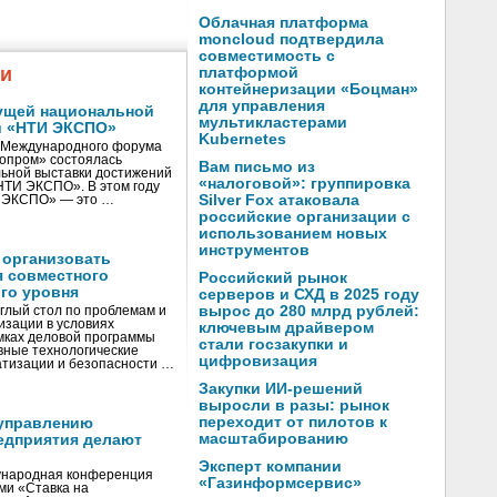
Облачная платформа
moncloud подтвердила
совместимость с
жи
платформой
контейнеризации «Боцман»
для управления
ущей национальной
мультикластерами
и «НТИ ЭКСПО»
Kubernetes
V Международного форума
нопром» состоялась
Вам письмо из
ьной выставки достижений
«налоговой»: группировка
«НТИ ЭКСПО». В этом году
Silver Fox атаковала
И ЭКСПО» — это …
российские организации с
использованием новых
инструментов
 организовать
я совместного
Российский рынок
го уровня
серверов и СХД в 2025 году
вырос до 280 млрд рублей:
глый стол по проблемам и
зации в условиях
ключевым драйвером
мках деловой программы
стали госзакупки и
вные технологические
цифровизация
тизации и безопасности …
Закупки ИИ-решений
выросли в разы: рынок
переходит от пилотов к
управлению
масштабированию
едприятия делают
Эксперт компании
ународная конференция
«Газинформсервис»
ми «Ставка на