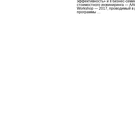
эффективность» и II бизнес-сем
стоимостного инжиниринга — AA
Workshop — 2017, проводимый в 
программы …