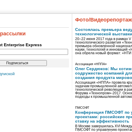
Фото/Видеорепорта
Состоялась премьера вед
 рассылки
технологической выставк
20–22 июня 2017 года в рамках 
технологического развития «Тех
ent Enterprise Express
премьера обновленной национал
науки, технологий и инноваций 
она обрела новый формат: «НТ
Ассоциация «НППА»
Олег Сердюков: Мы хотим
содружество компаний дл
дпиской
создания продукта мирово
Ассоциация «НППА» провела кру
задачам промышленной автомати
технологической революции в ра
Форума «Технопром»-2017. Осно
подходы к промышленной автома
ПМСОФТ
Конференция ПМСОФТ по 
проектами: российские пр
ставку на эффективность
В Москве завершилась XVI Межд
ПМСОФТ по управлению проекта