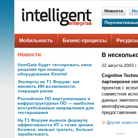
Новости
Но
Перспективные
Мобильность
Бизнес-процессы
Ресурсы
Новости
В нескольк
UserGate будет тестировать свои
22 августа 2003 г.
решения при помощи
оборудования Xinertel
Cognitive Techno
партнерское со
Эксперты на Т1 Форуме: как
множить ИИ-возможности,
проектов с испо
сокращая риски
совместное испо
Российское ПО виртуализации и
данных эмитента
инфраструктурное ПО — наиболее
многофункционал
востребованные направления для
предоставление 
тестирования
На Т1 Форуме вывели формулу
Другие новости
эффективности ИТ с точки зрения
бизнеса: меньше тратить, больше
зарабатывать