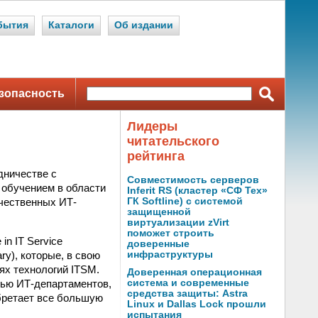
бытия
Каталоги
Об издании
зопасность
Лидеры
читательского
рейтинга
удничестве с
Совместимость серверов
я обучением в области
Inferit RS (кластер «СФ Тех»
ечественных ИТ-
ГК Softline) с системой
защищенной
виртуализации zVirt
поможет строить
n IT Service
доверенные
ry), которые, в свою
инфраструктуры
ях технологий ITSM.
Доверенная операционная
тью ИТ-департаментов,
система и современные
средства защиты: Astra
бретает все большую
Linux и Dallas Lock прошли
испытания