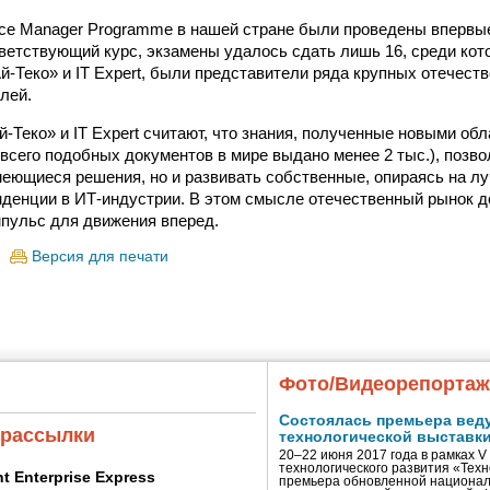
vice Manager Programme в нашей стране были проведены впервые,
етствующий курс, экзамены удалось сдать лишь 16, среди кот
й-Теко» и IT Expert, были представители ряда крупных отечест
лей.
-Теко» и IT Expert считают, что знания, полученные новыми об
 всего подобных документов в мире выдано менее 2 тыс.), позво
еющиеся решения, но и развивать собственные, опираясь на л
денции в ИТ-индустрии. В этом смысле отечественный рынок 
пульс для движения вперед.
Версия для печати
Фото/Видеорепорта
Состоялась премьера вед
 рассылки
технологической выставк
20–22 июня 2017 года в рамках 
технологического развития «Тех
ent Enterprise Express
премьера обновленной национал