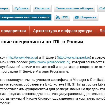
мера
Рубрики
Отрасли
Тематические обзоры
Со
 направления автоматизации
RSS
Подписка
 предприятия
Архитектура и инфраструктура
Бе
тные специалисты по ITIL в России
ко» (
http://www.i-teco.ru
) и IT Expert (
http://www.itexpert.ru
) в сотр
мой PinkRoccade (
http://www.pinkroccade.nl
), которая занимаетс
лужбами, объявили о совместной инициативе по подготовке от
 программе IT Service Manager Programme.
 с последующим получением сертификата Manager’s Certificate i
 материалы, собранные в Библиотеке ITIL (IT Infrastructure Libra
 теоретическим фундаментом для развертывания на предприяти
гия, предназначенная для организации управления деятельнос
доставлением ИТ-услуг бизнес-подразделениям компании, прио
России.