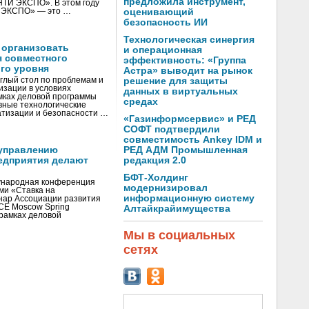
предложила инструмент,
«НТИ ЭКСПО». В этом году
И ЭКСПО» — это …
оценивающий
безопасность ИИ
Технологическая синергия
 организовать
и операционная
я совместного
эффективность: «Группа
го уровня
Астра» выводит на рынок
глый стол по проблемам и
решение для защиты
зации в условиях
данных в виртуальных
мках деловой программы
средах
вные технологические
тизации и безопасности …
«Газинформсервис» и РЕД
СОФТ подтвердили
совместимость Ankey IDM и
управлению
РЕД АДМ Промышленная
едприятия делают
редакция 2.0
БФТ-Холдинг
ународная конференция
модернизировал
ми «Ставка на
информационную систему
инар Ассоциации развития
CE Moscow Spring
Алтайкрайимущества
рамках деловой
Мы в социальных
сетях