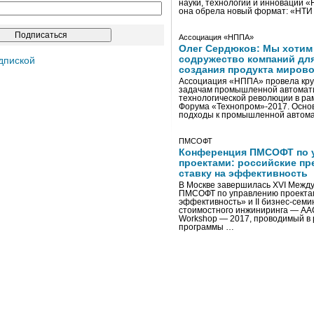
науки, технологий и инноваций 
она обрела новый формат: «НТ
Ассоциация «НППА»
Олег Сердюков: Мы хотим
содружество компаний дл
дпиской
создания продукта мирово
Ассоциация «НППА» провела кру
задачам промышленной автомати
технологической революции в ра
Форума «Технопром»-2017. Осно
подходы к промышленной автома
ПМСОФТ
Конференция ПМСОФТ по 
проектами: российские пр
ставку на эффективность
В Москве завершилась XVI Межд
ПМСОФТ по управлению проекта
эффективность» и II бизнес-сем
стоимостного инжиниринга — AA
Workshop — 2017, проводимый в 
программы …