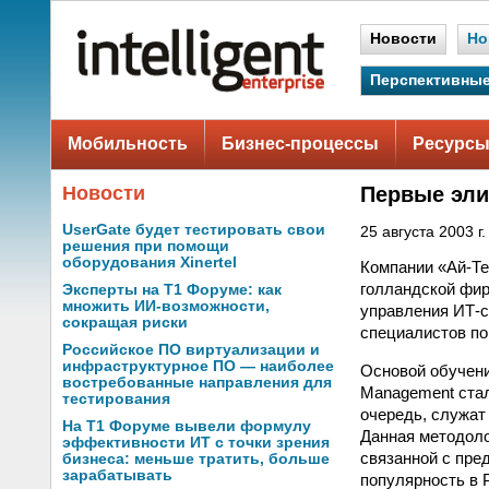
Новости
Но
Перспективные
Мобильность
Бизнес-процессы
Ресурсы
Новости
Первые эли
UserGate будет тестировать свои
25 августа 2003 г.
решения при помощи
оборудования Xinertel
Компании «Ай-Те
голландской фир
Эксперты на Т1 Форуме: как
множить ИИ-возможности,
управления ИТ-с
сокращая риски
специалистов по
Российское ПО виртуализации и
инфраструктурное ПО — наиболее
Основой обучения
востребованные направления для
Management стали
тестирования
очередь, служат
На Т1 Форуме вывели формулу
Данная методоло
эффективности ИТ с точки зрения
связанной с пре
бизнеса: меньше тратить, больше
зарабатывать
популярность в 