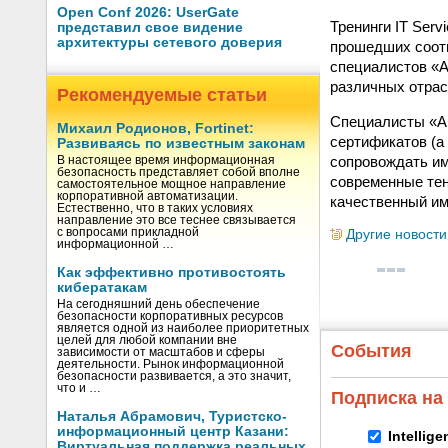
Open Conf 2026: UserGate
Тренинги IT Ser
представил свое видение
архитектуры сетевого доверия
прошедших соотв
специалистов «А
различных отрас
Рекомендуемые статьи
Специалисты «Ай
Михаил Родионов, Fortinet:
сертификатов (а
Развиваясь по известным законам
сопровождать им
В настоящее время информационная
безопасность представляет собой вполне
современные тен
самостоятельное мощное направление
корпоративной автоматизации.
качественный им
Естественно, что в таких условиях
направление это все теснее связывается
с вопросами прикладной
Другие новости
информационной …
Как эффективно противостоять
кибератакам
На сегодняшний день обеспечение
безопасности корпоративных ресурсов
является одной из наиболее приоритетных
целей для любой компании вне
События
зависимости от масштабов и сферы
деятельности. Рынок информационной
безопасности развивается, а это значит,
что и …
Подписка на
Наталья Абрамович, Туристско-
информационный центр Казани:
Intellig
Виртуальная поддержка реальных