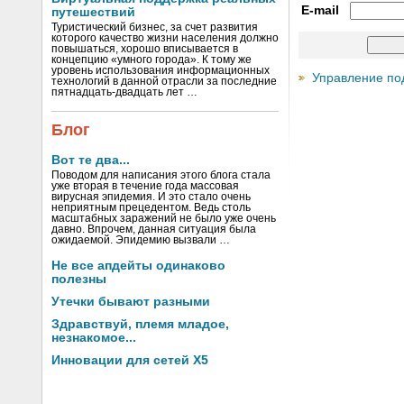
E-mail
путешествий
Туристический бизнес, за счет развития
которого качество жизни населения должно
повышаться, хорошо вписывается в
концепцию «умного города». К тому же
уровень использования информационных
Управление по
технологий в данной отрасли за последние
пятнадцать-двадцать лет …
Блог
Вот те два...
Поводом для написания этого блога стала
уже вторая в течение года массовая
вирусная эпидемия. И это стало очень
неприятным прецедентом. Ведь столь
масштабных заражений не было уже очень
давно. Впрочем, данная ситуация была
ожидаемой. Эпидемию вызвали …
Не все апдейты одинаково
полезны
Утечки бывают разными
Здравствуй, племя младое,
незнакомое...
Инновации для сетей X5