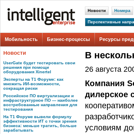
Новости
Номера
Перспективные напр
Мобильность
Бизнес-процессы
Ресурсы пред
Новости
В несколь
UserGate будет тестировать свои
решения при помощи
26 августа 200
оборудования Xinertel
Эксперты на Т1 Форуме: как
Компания So
множить ИИ-возможности,
сокращая риски
дилерское 
Российское ПО виртуализации и
инфраструктурное ПО — наиболее
кооперативо
востребованные направления для
тестирования
разработчик
На Т1 Форуме вывели формулу
эффективности ИТ с точки зрения
условиям дог
бизнеса: меньше тратить, больше
зарабатывать