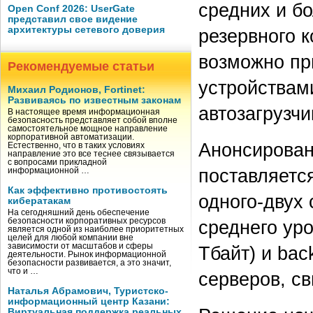
средних и б
Open Conf 2026: UserGate
представил свое видение
архитектуры сетевого доверия
резервного 
возможно пр
Рекомендуемые статьи
устройствам
Михаил Родионов, Fortinet:
Развиваясь по известным законам
автозагрузч
В настоящее время информационная
безопасность представляет собой вполне
самостоятельное мощное направление
корпоративной автоматизации.
Анонсирован
Естественно, что в таких условиях
направление это все теснее связывается
с вопросами прикладной
поставляется
информационной …
Как эффективно противостоять
одного-двух
кибератакам
На сегодняшний день обеспечение
безопасности корпоративных ресурсов
среднего уро
является одной из наиболее приоритетных
целей для любой компании вне
зависимости от масштабов и сферы
Тбайт) и bac
деятельности. Рынок информационной
безопасности развивается, а это значит,
что и …
серверов, св
Наталья Абрамович, Туристско-
информационный центр Казани:
Виртуальная поддержка реальных