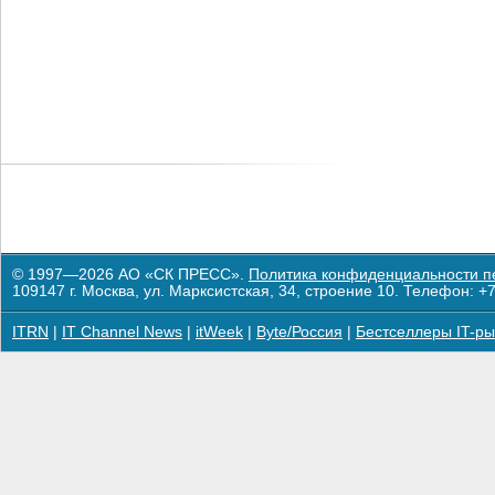
© 1997—2026 АО «СК ПРЕСС».
Политика конфиденциальности п
109147 г. Москва, ул. Марксистская, 34, строение 10. Телефон: +7
ITRN
|
IT Channel News
|
itWeek
|
Byte/Россия
|
Бестселлеры IT-ры