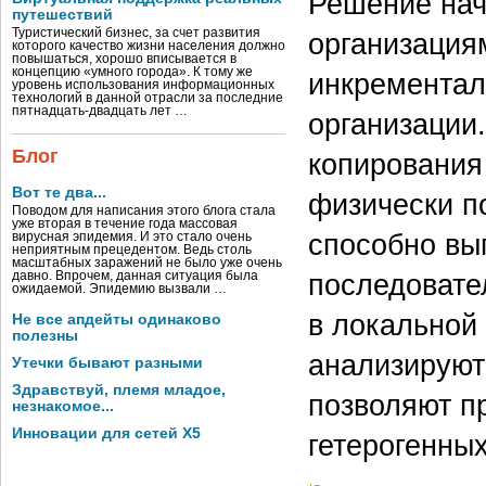
Решение нач
путешествий
Туристический бизнес, за счет развития
организация
которого качество жизни населения должно
повышаться, хорошо вписывается в
концепцию «умного города». К тому же
инкрементал
уровень использования информационных
технологий в данной отрасли за последние
пятнадцать-двадцать лет …
организации.
Блог
копирования 
Вот те два...
физически п
Поводом для написания этого блога стала
уже вторая в течение года массовая
способно вы
вирусная эпидемия. И это стало очень
неприятным прецедентом. Ведь столь
масштабных заражений не было уже очень
последовате
давно. Впрочем, данная ситуация была
ожидаемой. Эпидемию вызвали …
в локальной
Не все апдейты одинаково
полезны
анализируют
Утечки бывают разными
Здравствуй, племя младое,
позволяют п
незнакомое...
Инновации для сетей X5
гетерогенных