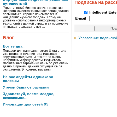
Подписка на рас
путешествий
Туристический бизнес, за счет развития
которого качество жизни населения должно
Intelligent Ent
повышаться, хорошо вписывается в
концепцию «умного города». К тому же
E-mail
уровень использования информационных
технологий в данной отрасли за последние
пятнадцать-двадцать лет …
Блог
Управление подписко
Вот те два...
Поводом для написания этого блога стала
уже вторая в течение года массовая
вирусная эпидемия. И это стало очень
неприятным прецедентом. Ведь столь
масштабных заражений не было уже очень
давно. Впрочем, данная ситуация была
ожидаемой. Эпидемию вызвали …
Не все апдейты одинаково
полезны
Утечки бывают разными
Здравствуй, племя младое,
незнакомое...
Инновации для сетей X5