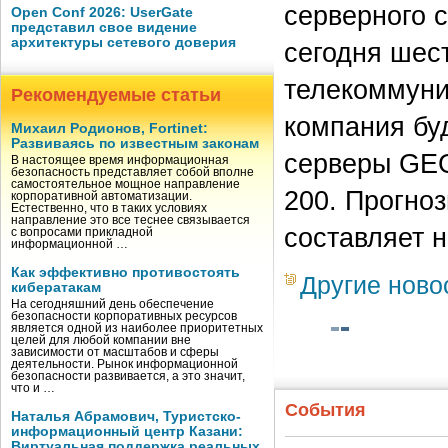
серверного 
Open Conf 2026: UserGate
представил свое видение
архитектуры сетевого доверия
сегодня шес
телекоммуни
Рекомендуемые статьи
компания бу
Михаил Родионов, Fortinet:
Развиваясь по известным законам
серверы GEG
В настоящее время информационная
безопасность представляет собой вполне
самостоятельное мощное направление
200. Прогно
корпоративной автоматизации.
Естественно, что в таких условиях
направление это все теснее связывается
составляет н
с вопросами прикладной
информационной …
Как эффективно противостоять
Другие ново
кибератакам
На сегодняшний день обеспечение
безопасности корпоративных ресурсов
является одной из наиболее приоритетных
целей для любой компании вне
зависимости от масштабов и сферы
деятельности. Рынок информационной
безопасности развивается, а это значит,
что и …
События
Наталья Абрамович, Туристско-
информационный центр Казани:
Виртуальная поддержка реальных