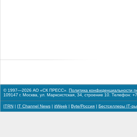
© 1997—2026 АО «СК ПРЕСС».
Политика конфиденциальности п
109147 г. Москва, ул. Марксистская, 34, строение 10. Телефон: +7
ITRN
|
IT Channel News
|
itWeek
|
Byte/Россия
|
Бестселлеры IT-ры