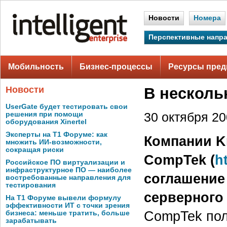
Новости
Номера
Перспективные напр
Мобильность
Бизнес-процессы
Ресурсы пред
Новости
В несколь
UserGate будет тестировать свои
решения при помощи
30 октября 200
оборудования Xinertel
Эксперты на Т1 Форуме: как
Компании Kr
множить ИИ-возможности,
сокращая риски
CompTek (
h
Российское ПО виртуализации и
инфраструктурное ПО — наиболее
соглашение
востребованные направления для
тестирования
серверного
На Т1 Форуме вывели формулу
эффективности ИТ с точки зрения
CompTek пол
бизнеса: меньше тратить, больше
зарабатывать