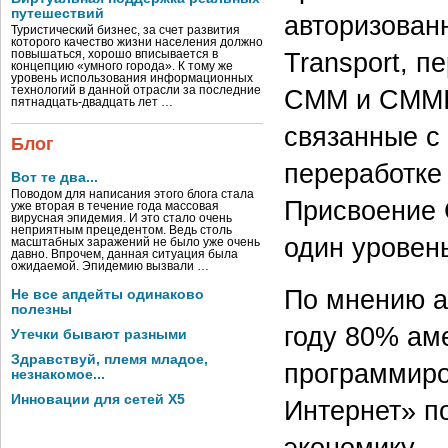
путешествий
авторизован
Туристический бизнес, за счет развития
которого качество жизни населения должно
Transport, п
повышаться, хорошо вписывается в
концепцию «умного города». К тому же
уровень использования информационных
технологий в данной отрасли за последние
CMM и CMMI 
пятнадцать-двадцать лет …
связанные с 
Блог
переработке
Вот те два...
Поводом для написания этого блога стала
Присвоение 
уже вторая в течение года массовая
вирусная эпидемия. И это стало очень
неприятным прецедентом. Ведь столь
один уровен
масштабных заражений не было уже очень
давно. Впрочем, данная ситуация была
ожидаемой. Эпидемию вызвали …
По мнению а
Не все апдейты одинаково
полезны
году 80% ам
Утечки бывают разными
Здравствуй, племя младое,
программир
незнакомое...
Инновации для сетей X5
Интернет» п
экономику.