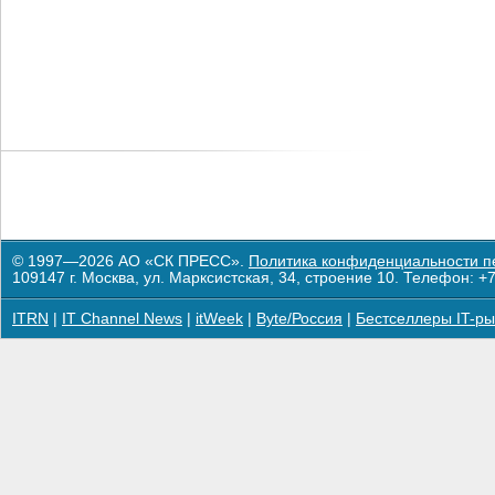
© 1997—2026 АО «СК ПРЕСС».
Политика конфиденциальности п
109147 г. Москва, ул. Марксистская, 34, строение 10. Телефон: +7
ITRN
|
IT Channel News
|
itWeek
|
Byte/Россия
|
Бестселлеры IT-ры