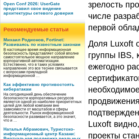
зрелость пр
Open Conf 2026: UserGate
представил свое видение
архитектуры сетевого доверия
числе разраб
первой обла
Рекомендуемые статьи
Михаил Родионов, Fortinet:
Доля Luxoft 
Развиваясь по известным законам
В настоящее время информационная
группы IBS, 
безопасность представляет собой вполне
самостоятельное мощное направление
корпоративной автоматизации.
ежегодно ра
Естественно, что в таких условиях
направление это все теснее связывается
с вопросами прикладной
сертификато
информационной …
Как эффективно противостоять
необходимое
кибератакам
На сегодняшний день обеспечение
безопасности корпоративных ресурсов
продвижения
является одной из наиболее приоритетных
целей для любой компании вне
зависимости от масштабов и сферы
подтвержден
деятельности. Рынок информационной
безопасности развивается, а это значит,
что и …
Luxoft видно
Наталья Абрамович, Туристско-
проекты ста
информационный центр Казани:
Виртуальная поддержка реальных