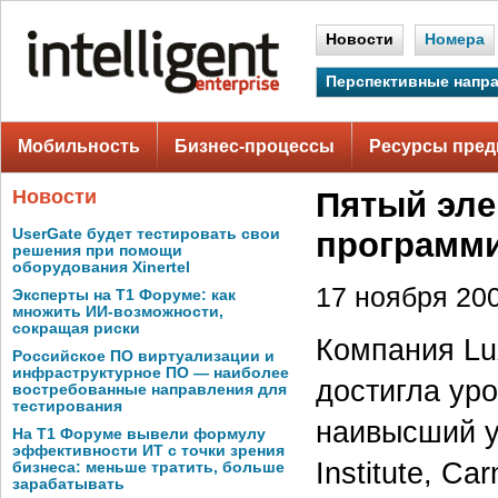
Новости
Номера
Перспективные напр
Мобильность
Бизнес-процессы
Ресурсы пред
Новости
Пятый эле
UserGate будет тестировать свои
программ
решения при помощи
оборудования Xinertel
17 ноября 200
Эксперты на Т1 Форуме: как
множить ИИ-возможности,
сокращая риски
Компания Lux
Российское ПО виртуализации и
инфраструктурное ПО — наиболее
достигла ур
востребованные направления для
тестирования
наивысший ур
На Т1 Форуме вывели формулу
эффективности ИТ с точки зрения
Institute, Ca
бизнеса: меньше тратить, больше
зарабатывать