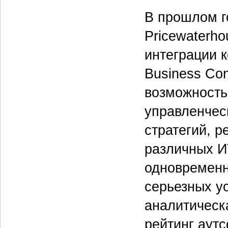
В прошлом г
Pricewaterho
интеграции 
Business Con
возможность
управленческ
стратегий, 
различных И
одновременн
серьезных у
аналитическ
рейтинг аутс