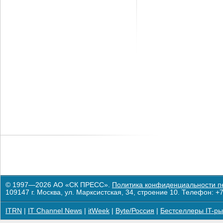
© 1997—2026 АО «СК ПРЕСС».
Политика конфиденциальности п
109147 г. Москва, ул. Марксистская, 34, строение 10. Телефон: +7
ITRN
|
IT Channel News
|
itWeek
|
Byte/Россия
|
Бестселлеры IT-ры