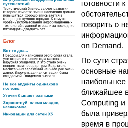
готовности 
путешествий
Туристический бизнес, за счет развития
обстоятельс
которого качество жизни населения должно
повышаться, хорошо вписывается в
концепцию «умного города». К тому же
говорить о н
уровень использования информационных
технологий в данной отрасли за последние
пятнадцать-двадцать лет …
информацион
Блог
on Demand.
Вот те два...
Поводом для написания этого блога стала
По сути стра
уже вторая в течение года массовая
вирусная эпидемия. И это стало очень
неприятным прецедентом. Ведь столь
основные на
масштабных заражений не было уже очень
давно. Впрочем, данная ситуация была
ожидаемой. Эпидемию вызвали …
наибольшее 
Не все апдейты одинаково
полезны
ближайшее вр
Утечки бывают разными
Computing и 
Здравствуй, племя младое,
незнакомое...
была привер
Инновации для сетей X5
время в про