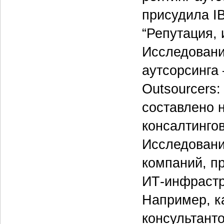
присудила IB
“Репутация, 
Исследовани
аутсорсинга
Outsourcers:
составлено 
консалтинго
Исследовани
компаний, п
ИТ-инфрастр
Например, к
консультант