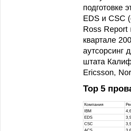
подготовке э
EDS и CSC (с
Ross Report 
квартале 20
аутсорсинг д
штата Калифо
Ericsson, No
Тор 5 пров
Компания
Ре
IBM
4,
EDS
3,
CSC
3,
ACS
3,