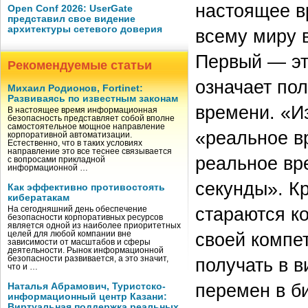
настоящее в
Open Conf 2026: UserGate
представил свое видение
архитектуры сетевого доверия
всему миру 
Первый — эт
Рекомендуемые статьи
означает по
Михаил Родионов, Fortinet:
Развиваясь по известным законам
времени. «И
В настоящее время информационная
безопасность представляет собой вполне
самостоятельное мощное направление
«реальное в
корпоративной автоматизации.
Естественно, что в таких условиях
направление это все теснее связывается
реальное вр
с вопросами прикладной
информационной …
секунды». К
Как эффективно противостоять
кибератакам
стараются к
На сегодняшний день обеспечение
безопасности корпоративных ресурсов
является одной из наиболее приоритетных
своей компе
целей для любой компании вне
зависимости от масштабов и сферы
деятельности. Рынок информационной
безопасности развивается, а это значит,
получать в 
что и …
перемен в б
Наталья Абрамович, Туристско-
информационный центр Казани:
Виртуальная поддержка реальных