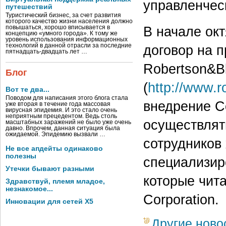
управленческ
путешествий
Туристический бизнес, за счет развития
которого качество жизни населения должно
В начале ок
повышаться, хорошо вписывается в
концепцию «умного города». К тому же
уровень использования информационных
технологий в данной отрасли за последние
договор на 
пятнадцать-двадцать лет …
Robertson&Bl
Блог
(
http://www.
Вот те два...
Поводом для написания этого блога стала
внедрение Co
уже вторая в течение года массовая
вирусная эпидемия. И это стало очень
неприятным прецедентом. Ведь столь
осуществлят
масштабных заражений не было уже очень
давно. Впрочем, данная ситуация была
ожидаемой. Эпидемию вызвали …
сотрудников
Не все апдейты одинаково
полезны
специализир
Утечки бывают разными
которые чит
Здравствуй, племя младое,
незнакомое...
Corporation.
Инновации для сетей X5
Другие ново