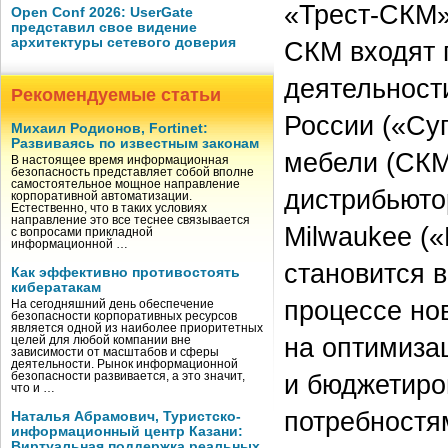
«Трест-СКМ»
Open Conf 2026: UserGate
представил свое видение
архитектуры сетевого доверия
СКМ входят 
деятельности
Рекомендуемые статьи
России («Су
Михаил Родионов, Fortinet:
Развиваясь по известным законам
мебели (СКМ
В настоящее время информационная
безопасность представляет собой вполне
самостоятельное мощное направление
дистрибьюто
корпоративной автоматизации.
Естественно, что в таких условиях
направление это все теснее связывается
Milwaukee (
с вопросами прикладной
информационной …
становится 
Как эффективно противостоять
кибератакам
процессе но
На сегодняшний день обеспечение
безопасности корпоративных ресурсов
является одной из наиболее приоритетных
на оптимиза
целей для любой компании вне
зависимости от масштабов и сферы
деятельности. Рынок информационной
и бюджетиро
безопасности развивается, а это значит,
что и …
потребностя
Наталья Абрамович, Туристско-
информационный центр Казани:
Виртуальная поддержка реальных