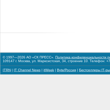
© 1997—2026 АО «СК ПРЕСС».
Политика конфиденциальности п
109147 г. Москва, ул. Марксистская, 34, строение 10. Телефон: +7
ITRN
|
IT Channel News
|
itWeek
|
Byte/Россия
|
Бестселлеры IT-ры