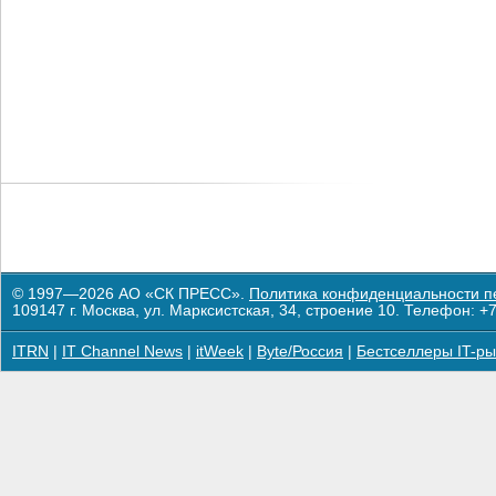
© 1997—2026 АО «СК ПРЕСС».
Политика конфиденциальности п
109147 г. Москва, ул. Марксистская, 34, строение 10. Телефон: +7
ITRN
|
IT Channel News
|
itWeek
|
Byte/Россия
|
Бестселлеры IT-ры