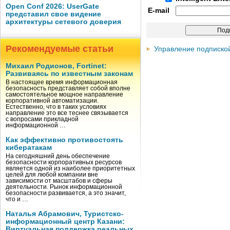
Open Conf 2026: UserGate
E-mail
представил свое видение
архитектуры сетевого доверия
Рекомендуемые статьи
Управление подписко
Михаил Родионов, Fortinet:
Развиваясь по известным законам
В настоящее время информационная
безопасность представляет собой вполне
самостоятельное мощное направление
корпоративной автоматизации.
Естественно, что в таких условиях
направление это все теснее связывается
с вопросами прикладной
информационной …
Как эффективно противостоять
кибератакам
На сегодняшний день обеспечение
безопасности корпоративных ресурсов
является одной из наиболее приоритетных
целей для любой компании вне
зависимости от масштабов и сферы
деятельности. Рынок информационной
безопасности развивается, а это значит,
что и …
Наталья Абрамович, Туристско-
информационный центр Казани:
Виртуальная поддержка реальных