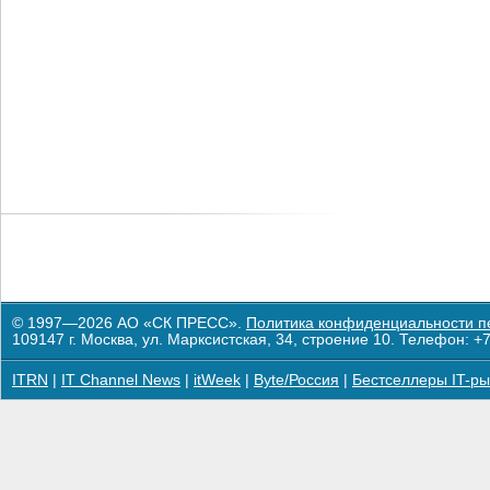
© 1997—2026 АО «СК ПРЕСС».
Политика конфиденциальности п
109147 г. Москва, ул. Марксистская, 34, строение 10. Телефон: +7
ITRN
|
IT Channel News
|
itWeek
|
Byte/Россия
|
Бестселлеры IT-ры