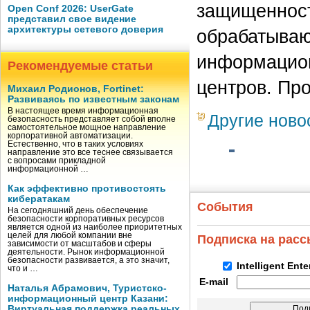
защищенност
Open Conf 2026: UserGate
представил свое видение
архитектуры сетевого доверия
обрабатываю
информацион
Рекомендуемые статьи
центров. Пр
Михаил Родионов, Fortinet:
Развиваясь по известным законам
В настоящее время информационная
Другие ново
безопасность представляет собой вполне
самостоятельное мощное направление
корпоративной автоматизации.
Естественно, что в таких условиях
направление это все теснее связывается
с вопросами прикладной
информационной …
Как эффективно противостоять
кибератакам
События
На сегодняшний день обеспечение
безопасности корпоративных ресурсов
является одной из наиболее приоритетных
целей для любой компании вне
Подписка на рас
зависимости от масштабов и сферы
деятельности. Рынок информационной
безопасности развивается, а это значит,
Intelligent Ent
что и …
E-mail
Наталья Абрамович, Туристско-
информационный центр Казани:
Виртуальная поддержка реальных