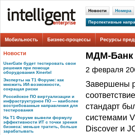
Новости
Номера
Перспективные напр
Мобильность
Бизнес-процессы
Ресурсы пред
Новости
МДМ-Банк 
UserGate будет тестировать свои
решения при помощи
2 февраля 200
оборудования Xinertel
Эксперты на Т1 Форуме: как
Завершены р
множить ИИ-возможности,
сокращая риски
соответстви
Российское ПО виртуализации и
инфраструктурное ПО — наиболее
стандарт бы
востребованные направления для
тестирования
системами Vi
На Т1 Форуме вывели формулу
эффективности ИТ с точки зрения
Discover и 
бизнеса: меньше тратить, больше
зарабатывать