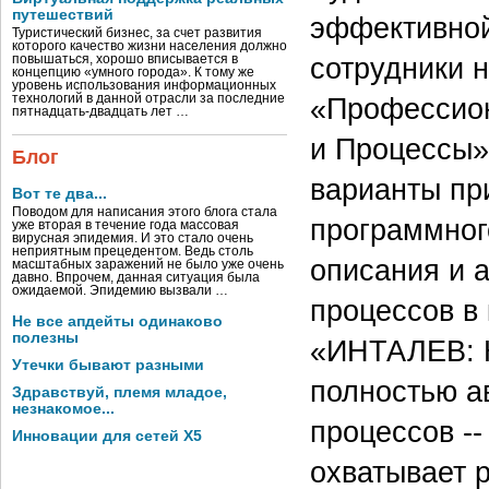
путешествий
эффективной
Туристический бизнес, за счет развития
которого качество жизни населения должно
сотрудники 
повышаться, хорошо вписывается в
концепцию «умного города». К тому же
уровень использования информационных
технологий в данной отрасли за последние
«Профессио
пятнадцать-двадцать лет …
и Процессы»
Блог
варианты пр
Вот те два...
Поводом для написания этого блога стала
программног
уже вторая в течение года массовая
вирусная эпидемия. И это стало очень
неприятным прецедентом. Ведь столь
описания и 
масштабных заражений не было уже очень
давно. Впрочем, данная ситуация была
ожидаемой. Эпидемию вызвали …
процессов в
Не все апдейты одинаково
полезны
«ИНТАЛЕВ: 
Утечки бывают разными
полностью а
Здравствуй, племя младое,
незнакомое...
процессов -
Инновации для сетей X5
охватывает 