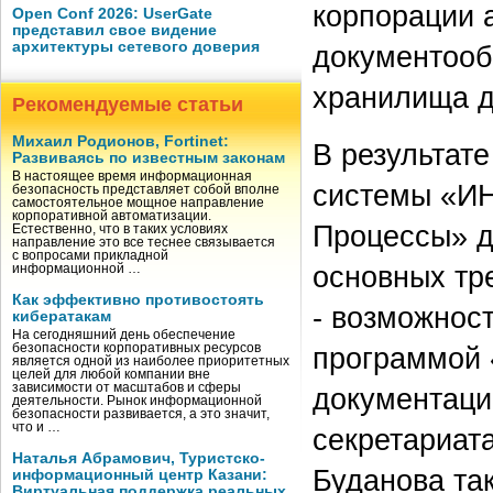
корпорации 
Open Conf 2026: UserGate
представил свое видение
архитектуры сетевого доверия
документооб
хранилища д
Рекомендуемые статьи
Михаил Родионов, Fortinet:
В результат
Развиваясь по известным законам
В настоящее время информационная
системы «ИН
безопасность представляет собой вполне
самостоятельное мощное направление
корпоративной автоматизации.
Процессы» д
Естественно, что в таких условиях
направление это все теснее связывается
с вопросами прикладной
основных тр
информационной …
Как эффективно противостоять
- возможност
кибератакам
На сегодняшний день обеспечение
безопасности корпоративных ресурсов
программой 
является одной из наиболее приоритетных
целей для любой компании вне
зависимости от масштабов и сферы
документаци
деятельности. Рынок информационной
безопасности развивается, а это значит,
что и …
секретариа
Наталья Абрамович, Туристско-
Буданова та
информационный центр Казани:
Виртуальная поддержка реальных