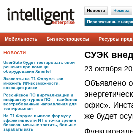
Новости
Номера
Перспективные напр
Мобильность
Бизнес-процессы
Ресурсы пред
Новости
СУЭК вне
UserGate будет тестировать свои
решения при помощи
23 октября 200
оборудования Xinertel
Эксперты на Т1 Форуме: как
Объявлено о
множить ИИ-возможности,
сокращая риски
энергетичес
Российское ПО виртуализации и
инфраструктурное ПО — наиболее
офис». Инст
востребованные направления для
тестирования
же будет ос
На Т1 Форуме вывели формулу
эффективности ИТ с точки зрения
бизнеса: меньше тратить, больше
Функциональ
зарабатывать