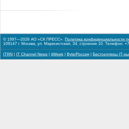
© 1997—2026 АО «СК ПРЕСС».
Политика конфиденциальности п
109147 г. Москва, ул. Марксистская, 34, строение 10. Телефон: +7
ITRN
|
IT Channel News
|
itWeek
|
Byte/Россия
|
Бестселлеры IT-ры