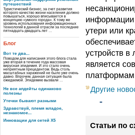
путешествий
несанкциони
Туристический бизнес, за счет развития
которого качество жизни населения должно
повышаться, хорошо вписывается в
информации 
концепцию «умного города». К тому же
уровень использования информационных
технологий в данной отрасли за последние
утери или к
пятнадцать-двадцать лет …
обеспечивае
Блог
устройств в 
Вот те два...
Поводом для написания этого блога стала
является со
уже вторая в течение года массовая
вирусная эпидемия. И это стало очень
неприятным прецедентом. Ведь столь
платформами
масштабных заражений не было уже очень
давно. Впрочем, данная ситуация была
ожидаемой. Эпидемию вызвали …
Другие ново
Не все апдейты одинаково
полезны
Утечки бывают разными
Здравствуй, племя младое,
незнакомое...
Инновации для сетей X5
Статьи по 