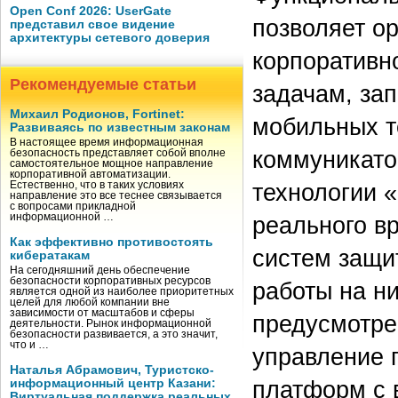
Open Conf 2026: UserGate
позволяет ор
представил свое видение
архитектуры сетевого доверия
корпоративн
Рекомендуемые статьи
задачам, за
Михаил Родионов, Fortinet:
мобильных т
Развиваясь по известным законам
В настоящее время информационная
коммуникато
безопасность представляет собой вполне
самостоятельное мощное направление
корпоративной автоматизации.
технологии 
Естественно, что в таких условиях
направление это все теснее связывается
с вопросами прикладной
реального в
информационной …
Как эффективно противостоять
систем защи
кибератакам
На сегодняшний день обеспечение
безопасности корпоративных ресурсов
работы на н
является одной из наиболее приоритетных
целей для любой компании вне
зависимости от масштабов и сферы
предусмотре
деятельности. Рынок информационной
безопасности развивается, а это значит,
что и …
управление 
Наталья Абрамович, Туристско-
платформ с 
информационный центр Казани:
Виртуальная поддержка реальных