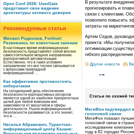
В результате внедрения
Open Conf 2026: UserGate
прогнозировать и плав
представил свое видение
архитектуры сетевого доверия
связи с клиентами. Об
позволило повысить эф
затраты на маркетинго
Рекомендуемые статьи
Артем Седов, руководи
Михаил Родионов, Fortinet:
проекта: «Мы получили
Развиваясь по известным законам
оптимизации существую
В настоящее время информационная
безопасность представляет собой вполне
гибкого распределения
самостоятельное мощное направление
корпоративной автоматизации.
Естественно, что в таких условиях
Другие новости
Ве
направление это все теснее связывается
с вопросами прикладной
информационной …
Как эффективно противостоять
кибератакам
На сегодняшний день обеспечение
безопасности корпоративных ресурсов
Статьи по схожей те
является одной из наиболее приоритетных
целей для любой компании вне
зависимости от масштабов и сферы
деятельности. Рынок информационной
МегаФон подтвердил в
безопасности развивается, а это значит,
голосовой связи
что и …
МегаФон показал лучшие
голосовой связи в стран
Наталья Абрамович, Туристско-
исследование компании
информационный центр Казани:
году в 82 городах Росси
Виртуальная поддержка реальных