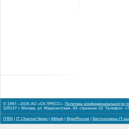
© 1997—2026 АО «СК ПРЕСС».
Политика конфиденциальности п
109147 г. Москва, ул. Марксистская, 34, строение 10. Телефон: +7
ITRN
|
IT Channel News
|
itWeek
|
Byte/Россия
|
Бестселлеры IT-ры