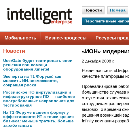
Новости
Номера
Перспективные напр
Мобильность
Бизнес-процессы
Ресурсы пред
Новости
«ИОН» модерниз
UserGate будет тестировать свои
2 декабря 2008 г.
решения при помощи
оборудования Xinertel
Розничная сеть «Цифр
качестве платформы исп
Эксперты на Т1 Форуме: как
множить ИИ-возможности,
сокращая риски
Проанализировав работ
большинстве случаев к
Российское ПО виртуализации и
инфраструктурное ПО — наиболее
отсутствия технически
востребованные направления для
сотрудникам расширен
тестирования
вызовах, о времени ож
На Т1 Форуме вывели формулу
решения возникшей зад
эффективности ИТ с точки зрения
Infinity компании-разр
бизнеса: меньше тратить, больше
зарабатывать