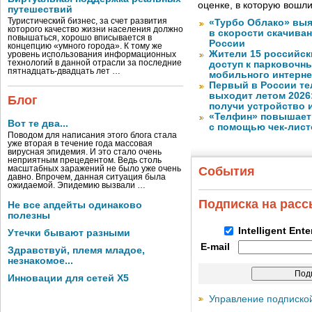
оценке, в которую вошл
путешествий
Туристический бизнес, за счет развития
«Турбо Облако» выя
которого качество жизни населения должно
в скорости скачива
повышаться, хорошо вписывается в
России
концепцию «умного города». К тому же
Жители 15 российск
уровень использования информационных
технологий в данной отрасли за последние
доступ к парковочн
пятнадцать-двадцать лет …
мобильного интерне
Первый в России те
выходит летом 2026
Блог
получи устройство 
«Телфин» повышает 
Вот те два...
с помощью чек-лист
Поводом для написания этого блога стала
уже вторая в течение года массовая
вирусная эпидемия. И это стало очень
неприятным прецедентом. Ведь столь
масштабных заражений не было уже очень
События
давно. Впрочем, данная ситуация была
ожидаемой. Эпидемию вызвали …
Подписка на рас
Не все апдейты одинаково
полезны
Intelligent Ent
Утечки бывают разными
E-mail
Здравствуй, племя младое,
незнакомое...
Инновации для сетей X5
Управление подписко