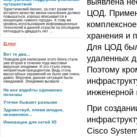
выявлена не
путешествий
Туристический бизнес, за счет развития
ЦОД. Примен
которого качество жизни населения должно
повышаться, хорошо вписывается в
концепцию «умного города». К тому же
комплексное
уровень использования информационных
технологий в данной отрасли за последние
пятнадцать-двадцать лет …
хранения и п
Блог
Для ЦОД был
Вот те два...
удаленных др
Поводом для написания этого блога стала
уже вторая в течение года массовая
Поэтому кро
вирусная эпидемия. И это стало очень
неприятным прецедентом. Ведь столь
масштабных заражений не было уже очень
давно. Впрочем, данная ситуация была
инфраструкт
ожидаемой. Эпидемию вызвали …
инженерной 
Не все апдейты одинаково
полезны
Утечки бывают разными
При создани
Здравствуй, племя младое,
незнакомое...
инфраструкт
Инновации для сетей X5
Cisco System