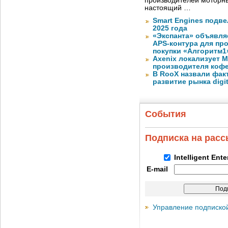
производителей моторны
настоящий …
Smart Engines подве
2025 года
«Экспанта» объявля
APS-контура для пр
покупки «Алгоритм1
Axenix локализует 
производителя коф
В RooX назвали фак
развитие рынка digita
События
Подписка на рас
Intelligent Ent
E-mail
Управление подписко