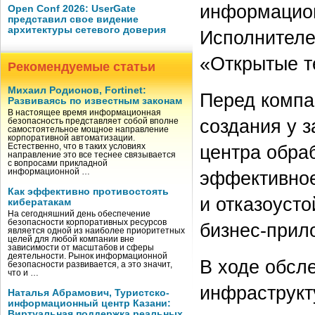
информацион
Open Conf 2026: UserGate
представил свое видение
архитектуры сетевого доверия
Исполнителе
«Открытые т
Рекомендуемые статьи
Михаил Родионов, Fortinet:
Перед компа
Развиваясь по известным законам
В настоящее время информационная
создания у 
безопасность представляет собой вполне
самостоятельное мощное направление
корпоративной автоматизации.
центра обра
Естественно, что в таких условиях
направление это все теснее связывается
с вопросами прикладной
эффективное
информационной …
Как эффективно противостоять
и отказоуст
кибератакам
На сегодняшний день обеспечение
безопасности корпоративных ресурсов
бизнес-прил
является одной из наиболее приоритетных
целей для любой компании вне
зависимости от масштабов и сферы
деятельности. Рынок информационной
В ходе обсл
безопасности развивается, а это значит,
что и …
инфраструк
Наталья Абрамович, Туристско-
информационный центр Казани:
Виртуальная поддержка реальных