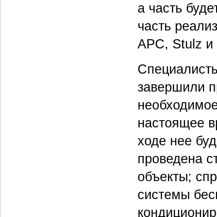
а часть буде
часть реали
APC, Stulz и
Специалисты
завершили п
необходимое
настоящее в
ходе нее бу
проведена с
объекты; сп
системы бес
кондиционир