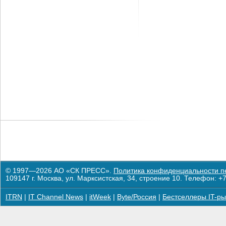
© 1997—2026 АО «СК ПРЕСС».
Политика конфиденциальности п
109147 г. Москва, ул. Марксистская, 34, строение 10. Телефон: +7
ITRN
|
IT Channel News
|
itWeek
|
Byte/Россия
|
Бестселлеры IT-ры