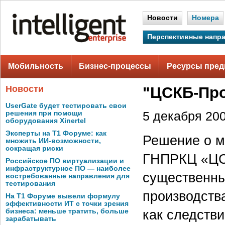
Новости
Номера
Перспективные напр
Мобильность
Бизнес-процессы
Ресурсы пред
Новости
"ЦСКБ-Про
UserGate будет тестировать свои
решения при помощи
5 декабря 200
оборудования Xinertel
Эксперты на Т1 Форуме: как
Решение о м
множить ИИ-возможности,
сокращая риски
ГНПРКЦ «ЦСК
Российское ПО виртуализации и
инфраструктурное ПО — наиболее
существенны
востребованные направления для
тестирования
производств
На Т1 Форуме вывели формулу
эффективности ИТ с точки зрения
как следстви
бизнеса: меньше тратить, больше
зарабатывать