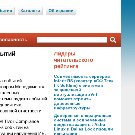
бытия
Каталоги
Об издании
зопасность
бытий
Лидеры
читательского
рейтинга
Совместимость серверов
та событий
Inferit RS (кластер «СФ Тех»
ГК Softline) с системой
ргопром Менеджмент».
защищенной
мышленных
виртуализации zVirt
истемы аудита событий
поможет строить
доверенные
дприятиях,
инфраструктуры
ованной отчетности.
Доверенная операционная
система и современные
 Tivoli Compliance
средства защиты: Astra
из событий на
Linux и Dallas Lock прошли
туаций нарушения ИБ.
испытания