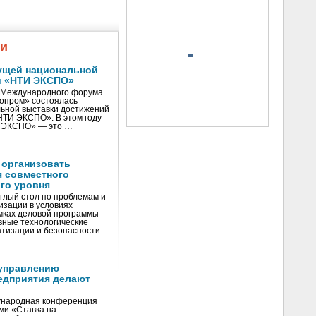
жи
ущей национальной
и «НТИ ЭКСПО»
V Международного форума
нопром» состоялась
ьной выставки достижений
«НТИ ЭКСПО». В этом году
И ЭКСПО» — это …
 организовать
я совместного
го уровня
глый стол по проблемам и
зации в условиях
мках деловой программы
вные технологические
тизации и безопасности …
управлению
едприятия делают
ународная конференция
ми «Ставка на