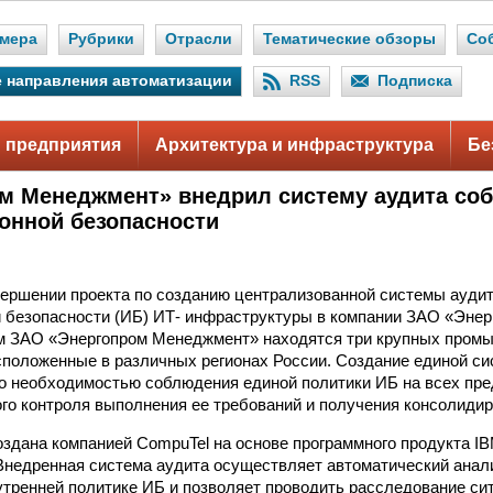
мера
Рубрики
Отрасли
Тематические обзоры
Со
 направления автоматизации
RSS
Подписка
 предприятия
Архитектура и инфраструктура
Бе
м Менеджмент» внедрил систему аудита со
нной безопасности
ершении проекта по созданию централизованной системы ауди
 безопасности (ИБ) ИТ- инфраструктуры в компании ЗАО «Эне
м ЗАО «Энергопром Менеджмент» находятся три крупных про
сположенные в различных регионах России. Создание единой с
 необходимостью соблюдения единой политики ИБ на всех пре
го контроля выполнения ее требований и получения консолидир
здана компанией CompuTel на основе программного продукта IBM
. Внедренная система аудита осуществляет автоматический анал
утренней политике ИБ и позволяет проводить расследование си