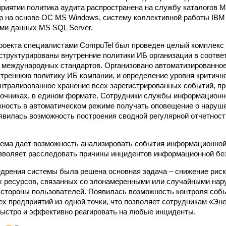
риятии политика аудита распространена на службу каталогов MS 
 на основе ОС MS Windows, систему коллективной работы IBM 
ми данных MS SQL Server.
проекта специалистами CompuTel был проведен целый комплекс 
структурированы внутренние политики ИБ организации в соотве
международных стандартов. Организовано автоматизированное
реннюю политику ИБ компании, и определение уровня критично
нтрализованное хранение всех зарегистрированных событий, п
очниках, в едином формате. Сотрудники службы информационн
ность в автоматическом режиме получать оповещение о наруш
явилась возможность построения сводной регулярной отчетнос
ема дает возможность анализировать события информационной
озволяет расследовать причины инцидентов информационной бе
едрения системы была решена основная задача – снижение риск
 ресурсов, связанных со злонамеренными или случайными на
 стороны пользователей. Появилась возможность контроля со
ех предприятий из одной точки, что позволяет сотрудникам «Эн
ыстро и эффективно реагировать на любые инциденты.