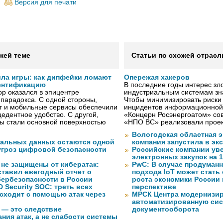
Версия для печати
жей теме
Статьи по схожей отрасл
ила игры: как дипфейки ломают
Опережая хакеров
ентификацию
В последние годы интерес з
р оказался в эпицентре
индустриальным системам зн
 парадокса. С одной стороны,
Чтобы минимизировать риски
г и мобильные сервисы обеспечили
инцидентов информационной
едентное удобство. С другой,
«Концерн Росэнергоатом» со
ы стали основной поверхностью
«НПО ВС» реализовали прое
Вологодская областная э
нальных данных остаются одной
компания запустила в э
угроз цифровой безопасности
Российские компании ув
электронных закупок на 
 не защищены от кибератак:
PwC: В случае продуманн
ставил ежегодный отчет о
подхода IoT может стать
бербезопасности в России
роста экономики России
 Security SOC: треть всех
перспективе
сходит с помощью атак через
МРСК Центра модернизи
автоматизированную сис
 — это следствие
документооборота
ния атак, а не слабости системы