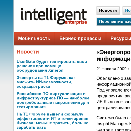
Новости
Но
Перспективные
Мобильность
Бизнес-процессы
Ресурсы
Новости
«Энергопро
информацио
UserGate будет тестировать свои
решения при помощи
21 января 2009 г.
оборудования Xinertel
Эксперты на Т1 Форуме: как
Объявлено о зав
множить ИИ-возможности,
информационной
сокращая риски
Под управление
Российское ПО виртуализации и
предприятия, ра
инфраструктурное ПО — наиболее
ИБ было вызвано
востребованные направления для
тестирования
централизованно
На Т1 Форуме вывели формулу
Система была со
эффективности ИТ с точки зрения
бизнеса: меньше тратить, больше
Insight Manager
зарабатывать
соответствие вн