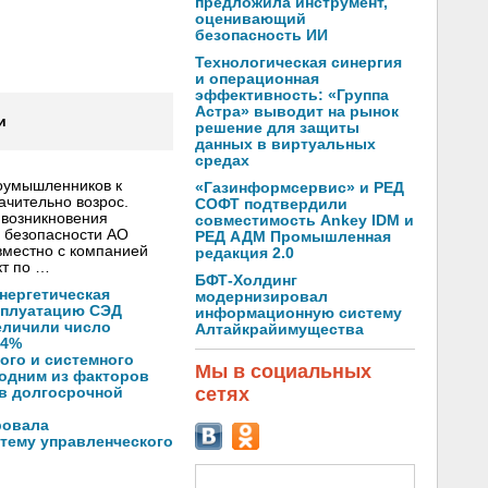
предложила инструмент,
оценивающий
безопасность ИИ
Технологическая синергия
и операционная
эффективность: «Группа
Астра» выводит на рынок
и
решение для защиты
данных в виртуальных
средах
лоумышленников к
«Газинформсервис» и РЕД
ачительно возрос.
СОФТ подтвердили
 возникновения
совместимость Ankey IDM и
 безопасности АО
РЕД АДМ Промышленная
вместно с компанией
редакция 2.0
кт по …
БФТ-Холдинг
нергетическая
модернизировал
ксплуатацию СЭД
информационную систему
еличили число
Алтайкрайимущества
14%
ого и системного
Мы в социальных
 одним из факторов
сетях
 в долгосрочной
ровала
тему управленческого