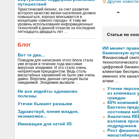
Другие новости
путешествий
Туристический бизнес, за счет развития
которого качество жизни населения должно
повышаться, хорошо вписывается в
концепцию «умного города». К тому же
уровень использования информационных
технологий в данной отрасли за последние
пятнадцать-двадцать лет …
Статьи по схо
Блог
ИИ меняет прав
банковскую аут
Вот те два...
Финансовый секто
Поводом для написания этого блога стала
технологического
уже вторая в течение года массовая
цифровой банкин
вирусная эпидемия. И это стало очень
клиентам беспрец
неприятным прецедентом. Ведь столь
масштабных заражений не было уже очень
именно эти канал
давно. Впрочем, данная ситуация была
атаки …
ожидаемой. Эпидемию вызвали …
Утечки персо
Не все апдейты одинаково
из ключевых 
полезны
граждан
60% компаний
Утечки бывают разными
Бастион пред
Здравствуй, племя младое,
состоянии ки
незнакомое...
Аналитика RED
взломов прои
Инновации для сетей X5
подрядчиков
Рост фишинга
масштабирова