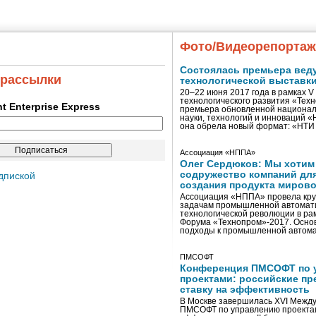
Фото/Видеорепорта
Состоялась премьера вед
 рассылки
технологической выставк
20–22 июня 2017 года в рамках 
технологического развития «Тех
ent Enterprise Express
премьера обновленной национал
науки, технологий и инноваций 
она обрела новый формат: «НТ
Ассоциация «НППА»
Олег Сердюков: Мы хотим
содружество компаний дл
дпиской
создания продукта мирово
Ассоциация «НППА» провела кру
задачам промышленной автомати
технологической революции в ра
Форума «Технопром»-2017. Осно
подходы к промышленной автома
ПМСОФТ
Конференция ПМСОФТ по 
проектами: российские пр
ставку на эффективность
В Москве завершилась XVI Межд
ПМСОФТ по управлению проекта