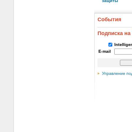
защиты
События
Подписка на
Intellig
E-mail
Управление по