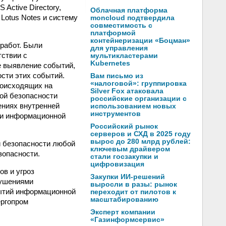
Active Directory,
Облачная платформа
Lotus Notes и систему
moncloud подтвердила
совместимость с
платформой
контейнеризации «Боцман»
работ. Были
для управления
тствии с
мультикластерами
Kubernetes
 выявление событий,
сти этих событий.
Вам письмо из
«налоговой»: группировка
роисходящих на
Silver Fox атаковала
ой безопасности
российские организации с
ениях внутренней
использованием новых
инструментов
ти информационной
Российский рынок
серверов и СХД в 2025 году
вырос до 280 млрд рублей:
 безопасности любой
ключевым драйвером
зопасности.
стали госзакупки и
цифровизация
ов и угроз
Закупки ИИ-решений
рушениями
выросли в разы: рынок
бытий информационной
переходит от пилотов к
масштабированию
ергопром
Эксперт компании
«Газинформсервис»