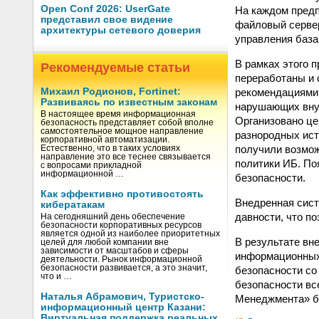
Open Conf 2026: UserGate
На каждом предп
представил свое видение
файловый сервер
архитектуры сетевого доверия
управления база
В рамках этого 
Рекомендуемые статьи
переработаны и 
рекомендациями 
Михаил Родионов, Fortinet:
Развиваясь по известным законам
нарушающих внут
В настоящее время информационная
Организовано це
безопасность представляет собой вполне
самостоятельное мощное направление
разнородных ист
корпоративной автоматизации.
получили возмож
Естественно, что в таких условиях
направление это все теснее связывается
политики ИБ. По
с вопросами прикладной
информационной …
безопасности.
Как эффективно противостоять
Внедренная сист
кибератакам
давности, что п
На сегодняшний день обеспечение
безопасности корпоративных ресурсов
является одной из наиболее приоритетных
В результате вн
целей для любой компании вне
зависимости от масштабов и сферы
информационных
деятельности. Рынок информационной
безопасности развивается, а это значит,
безопасности со
что и …
безопасности вс
Наталья Абрамович, Туристско-
Менеджмента» б
информационный центр Казани:
Виртуальная поддержка реальных