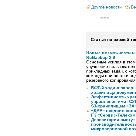
Другие новости
Ве
Статьи по схожей те
Новые возможности и
RuBackup 2.8
Основные усилия в этом
улучшение пользователь
прикладных задач, с ко
команды при росте и по
резервного копировани
БФТ-Холдинг заверш
хранилища документ
Эффективность хран
управления ими: СУ
S3-хранилищем «ЗА
«ДАР» внедрил ново
ГК «Сервис-Телеком
Депозитарии смогут
производительност
микросервисной арх