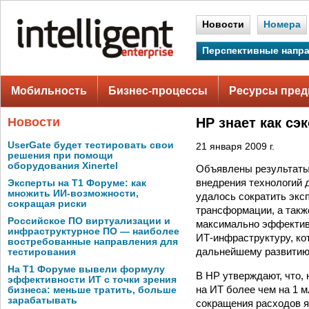
Новости
Номера
Перспективные напр
Мобильность
Бизнес-процессы
Ресурсы пред
Новости
НР знает как с
UserGate будет тестировать свои
21 января 2009 г.
решения при помощи
оборудования Xinertel
Объявлены результаты 
внедрения технологий 
Эксперты на Т1 Форуме: как
множить ИИ-возможности,
удалось сократить экс
сокращая риски
трансформации, а такж
Российское ПО виртуализации и
максимально эффективн
инфраструктурное ПО — наиболее
ИТ-инфраструктуру, ко
востребованные направления для
дальнейшему развитию
тестирования
На Т1 Форуме вывели формулу
В HP утверждают, что,
эффективности ИТ с точки зрения
на ИТ более чем на 1 
бизнеса: меньше тратить, больше
зарабатывать
сокращения расходов я