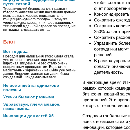
чтобы соответств
путешествий
счет приобретени
Туристический бизнес, за счет развития
которого качество жизни населения должно
Консолидировать 
повышаться, хорошо вписывается в
Сократить ежегод
концепцию «умного города». К тому же
уровень использования информационных
Сократить колич
технологий в данной отрасли за последние
пятнадцать-двадцать лет …
250% за счет при
Сократить расход
Блог
Упразднить более
сотрудники могут
Вот те два...
решений;
Поводом для написания этого блога стала
В рамках управле
уже вторая в течение года массовая
вирусная эпидемия. И это стало очень
области бизнес-и
неприятным прецедентом. Ведь столь
масштабных заражений не было уже очень
деятельность.
давно. Впрочем, данная ситуация была
ожидаемой. Эпидемию вызвали …
В настоящее время ИТ-
Не все апдейты одинаково
рамках которой команд
полезны
бизнес-инноваций за с
Утечки бывают разными
приложений. Эти прило
Здравствуй, племя младое,
которых технологии по
незнакомое...
Создавая глобальные и
Инновации для сетей X5
новых возможностях и 
инноваций, которые со