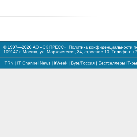
© 1997—2026 АО «СК ПРЕСС».
Политика конфиденциальности п
109147 г. Москва, ул. Марксистская, 34, строение 10. Телефон: +7
ITRN
|
IT Channel News
|
itWeek
|
Byte/Россия
|
Бестселлеры IT-ры