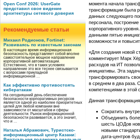
момента начала трансф
Open Conf 2026: UserGate
представил свое видение
трансформации была ре
архитектуры сетевого доверия
данных следующего по
персонала, построение
корпоративного уровня
Рекомендуемые статьи
данными пятью инициат
Михаил Родионов, Fortinet:
возможности и повысит
Развиваясь по известным законам
В настоящее время информационная
«Для создания новой ст
безопасность представляет собой вполне
комментирует Марк Хёр
самостоятельное мощное направление
корпоративной автоматизации.
расходов на ИТ позвол
Естественно, что в таких условиях
направление это все теснее связывается
инициативы. Эта задач
с вопросами прикладной
трансформировать свою
информационной …
в среднем в два раза.
Как эффективно противостоять
компетенциями в этой 
кибератакам
На сегодняшний день обеспечение
безопасности корпоративных ресурсов
Данная трансформация
является одной из наиболее приоритетных
целей для любой компании вне
зависимости от масштабов и сферы
Сократить внутрен
деятельности. Рынок информационной
Объединить более
безопасности развивается, а это значит,
что и …
шесть ЦОДов ново
новыми стандарт
Наталья Абрамович, Туристско-
информационный центр Казани:
дата-центров буд
Виртуальная поддержка реальных